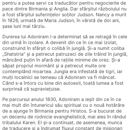
pentru a putea servi ca traducător pentru negocierile de
pace dintre Birmania și Anglia. Dar sfârșitul războiului nu
a fost sfârșitul suferințelor soților Judson. Nancy a murit
în 1826, urmată de Maria Judson, în vârstă de doi ani,
șase luni mai târziu.
Durerea lui Adoniram l-a determinat să se retragă în cele
din urmă în izolare. A devenit din ce în ce mai izolat,
construind în sfârșit o colibă ​​în junglă. Și-a numit coliba
„Shatstria” și a petrecut patruzeci de zile trăind în junglă,
mâncând puțin în afară de rațiile minime de orez. Și-a
săpat propriul mormânt și a petrecut multe ore
contemplând moartea. Jungla era infestată de tigri, iar
mulți localnici se temeau că Adoniram va fi mâncat.
Când s-a întors cu bine din autoexil, toată lumea a fost
surprinsă că supraviețuise.
Pe parcursul anului 1830, Adoniram a ieșit din ce în ce
mai mult din întunericul său spiritual cu o nouă hotărâre
de a ajunge în Birmania pentru Hristos. S-a bucurat de
un deceniu de rodnicie evanghelistică, mai ales în rândul
tribalului Karen. El și-a continuat, de asemenea, munca
de traducere și a îndrumat fluxul constant de misionari