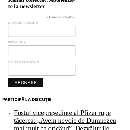
te la newsletter
*
Câmpuri obligatorii
NUME DE FAMILIE
*
PRENUME
*
ADRESA DE EMAIL
*
PARTICIPĂ LA DISCUȚIE
Fostul vicepreședinte al Pfizer rupe
tăcerea: „Avem nevoie de Dumnezeu
mai mult ca oricând”. Dezvăluirile