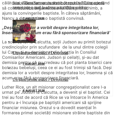
călătoriei, Adoniram a studiat botezul în Biblie, sperând
Sara și Tiana Samson au nevoie de vocea ta | Campanie de
protest prin e-mail la adresa autorităților suedeze
să contracareze argumentele lui Carey. În schimb, a
ajuns la convingerile baptiste. În câteva săptămâni,
Nancy a devenit și ea o baptistă convinsă.
7 AUGUST 2026
„Deși demisia lor a vorbit despre integritatea lor,
însemna și că acum erau fără sponsorizare financiară
”
La sosirea lor la Calcutta, soții Judson au primit botezul
credincioșilor prin scufundare de la unul dintre colegii
lui Carey și au demisionat din funcția în Consiliul
Un gând pentru astăzi // Devoțional
Comisarilor Americani. Judson și ceilalți, și-au dat
demisia pentru că nu credeau că pot planta biserici care
7 AUGUST 2026
botezau bebeluși, ceea ce ei au fost trimiși să facă. Deși
demisia lor a vorbit despre integritatea lor, însemna și că
acum erau fără sponsorizare financiară.
Un gând pentru astăzi // Devoțional
Luther Rice, un alt misionar congregaționalist care l-a
6 AUGUST 2026
urmat pe Judson la Calcutta, a devenit și el baptist. Cei
trei au fost de acord că Rice se va întoarce în America
pentru a-i încuraja pe baptiștii americani să sprijine
financiar misiunea. Orezul s-a dovedit esențial în
formarea primei societăți misionare străine baptiste din