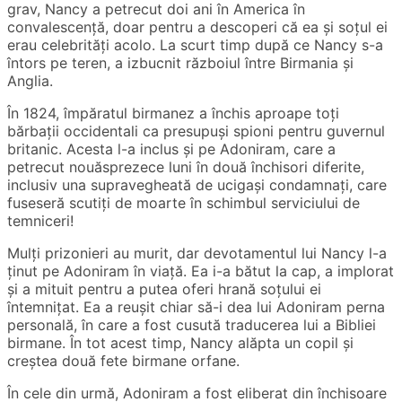
grav, Nancy a petrecut doi ani în America în
convalescență, doar pentru a descoperi că ea și soțul ei
erau celebrități acolo. La scurt timp după ce Nancy s-a
întors pe teren, a izbucnit războiul între Birmania și
Anglia.
În 1824, împăratul birmanez a închis aproape toți
bărbații occidentali ca presupuși spioni pentru guvernul
britanic. Acesta l-a inclus și pe Adoniram, care a
petrecut nouăsprezece luni în două închisori diferite,
inclusiv una supravegheată de ucigași condamnați, care
fuseseră scutiți de moarte în schimbul serviciului de
temniceri!
Mulți prizonieri au murit, dar devotamentul lui Nancy l-a
ținut pe Adoniram în viață. Ea i-a bătut la cap, a implorat
și a mituit pentru a putea oferi hrană soțului ei
întemnițat. Ea a reușit chiar să-i dea lui Adoniram perna
personală, în care a fost cusută traducerea lui a Bibliei
birmane. În tot acest timp, Nancy alăpta un copil și
creștea două fete birmane orfane.
În cele din urmă, Adoniram a fost eliberat din închisoare