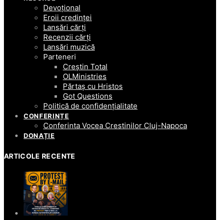
Devoțional
Eroii credinței
Lansări cărți
Recenzii cărți
Lansări muzică
Parteneri
Creștin Total
OLMinistries
Părtaș cu Hristos
Got Questions
Politică de confidențialitate
CONFERINȚE
Conferinta Vocea Crestinilor Cluj-Napoca
DONAȚIE
ARTICOLE RECENTE