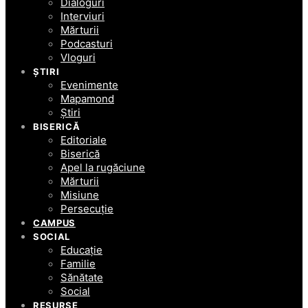
Dialoguri
Interviuri
Mărturii
Podcasturi
Vloguri
ȘTIRI
Evenimente
Mapamond
Știri
BISERICĂ
Editoriale
Biserică
Apel la rugăciune
Mărturii
Misiune
Persecuție
CAMPUS
SOCIAL
Educație
Familie
Sănătate
Social
RESURSE