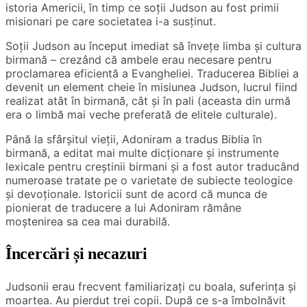
istoria Americii, în timp ce soții Judson au fost primii
misionari pe care societatea i-a susținut.
Soții Judson au început imediat să învețe limba și cultura
birmană – crezând că ambele erau necesare pentru
proclamarea eficientă a Evangheliei. Traducerea Bibliei a
devenit un element cheie în misiunea Judson, lucrul fiind
realizat atât în ​​birmană, cât și în pali (aceasta din urmă
era o limbă mai veche preferată de elitele culturale).
Până la sfârșitul vieții, Adoniram a tradus Biblia în
birmană, a editat mai multe dicționare și instrumente
lexicale pentru creștinii birmani și a fost autor traducând
numeroase tratate pe o varietate de subiecte teologice
și devoționale. Istoricii sunt de acord că munca de
pionierat de traducere a lui Adoniram rămâne
moștenirea sa cea mai durabilă.
Încercări și necazuri
Judsonii erau frecvent familiarizați cu boala, suferința și
moartea. Au pierdut trei copii. După ce s-a îmbolnăvit