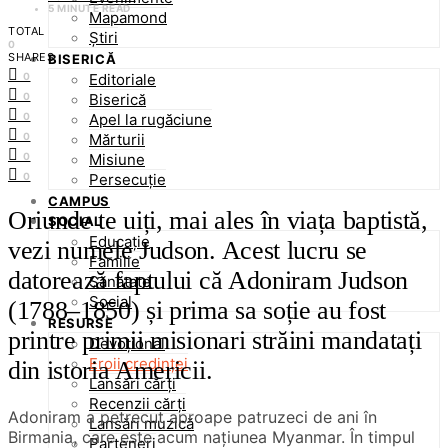
5 MINUTE READ
Mapamond
TOTAL
Știri
0
SHARES
BISERICĂ
Editoriale
0
Biserică
0
Apel la rugăciune
0
Mărturii
0
Misiune
0
Persecuție
0
CAMPUS
Oriunde te uiți, mai ales în viața baptistă,
SOCIAL
Educație
vezi numele Judson. Acest lucru se
Familie
datorează faptului că Adoniram Judson
Sănătate
Social
(1788–1850) și prima sa soție au fost
RESURSE
printre primii misionari străini mandatați
Devoțional
Eroii credinței
din istoria Americii.
Lansări cărți
Recenzii cărți
Adoniram a petrecut aproape patruzeci de ani în
Lansări muzică
Birmania, care este acum națiunea Myanmar. În timpul
Parteneri