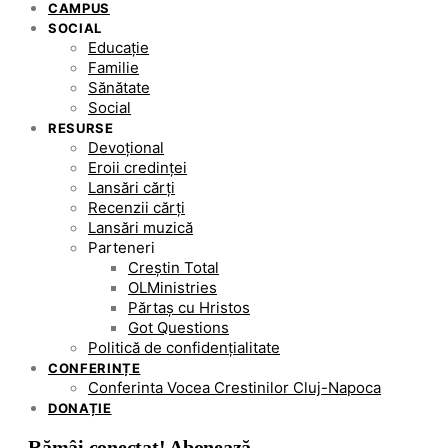
CAMPUS
SOCIAL
Educație
Familie
Sănătate
Social
RESURSE
Devoțional
Eroii credinței
Lansări cărți
Recenzii cărți
Lansări muzică
Parteneri
Creștin Total
OLMinistries
Părtaș cu Hristos
Got Questions
Politică de confidențialitate
CONFERINȚE
Conferinta Vocea Crestinilor Cluj-Napoca
DONAȚIE
Rămâi conectat! Abonează-