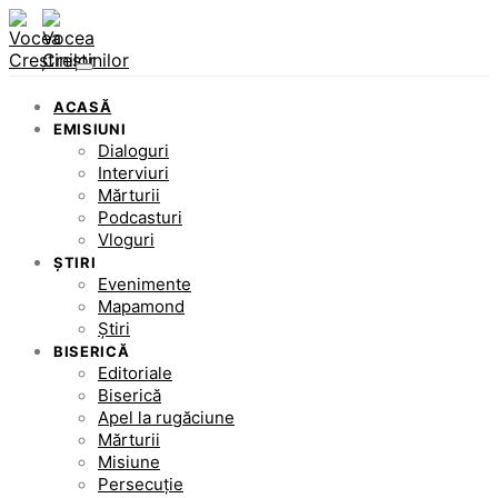
ACASĂ
EMISIUNI
Dialoguri
Interviuri
Mărturii
Podcasturi
Vloguri
ȘTIRI
Evenimente
Mapamond
Știri
BISERICĂ
Editoriale
Biserică
Apel la rugăciune
Mărturii
Misiune
Persecuție