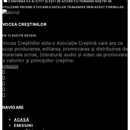
CONFIRMĂ CĂ AI CITIT ȘI EȘTI DE ACORD CU TERMENII NOȘTRI DE
UTILIZARE PRIVIND STOCAREA DATELOR TRANSMISE PRIN ACEST FORMULAR.
VOCEA CREȘTINILOR
FĂ-ȚI AUZITĂ VOCEA!
Vocea Creștinilor este o Asociație Creștină care are ca
scop producerea, editarea, promovarea și distribuirea de
materiale scrise, (literatură) audio și video de promovare
a valorilor și principiilor creștine.
DONEAZĂ
NAVIGARE
ACASĂ
EMISIUNI