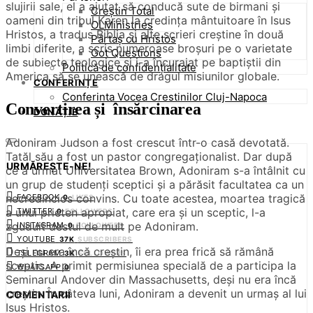
slujirii sale, el a ajutat să conducă sute de birmani și
Creștin Total
oameni din tribul Karen la credința mântuitoare în Isus
OLMinistries
Hristos, a tradus Biblia și alte scrieri creștine în două
Părtaș cu Hristos
limbi diferite, a scris numeroase broșuri pe o varietate
Got Questions
de subiecte teologice și i-a încurajat pe baptiștii din
Politică de confidențialitate
America să se unească de dragul misiunilor globale.
CONFERINȚE
Conferinta Vocea Crestinilor Cluj-Napoca
Convertirea și însărcinarea
DONAȚIE
Adoniram Judson a fost crescut într-o casă devotată.
Tatăl său a fost un pastor congregaționalist. Dar după
URMĂREȘTE-NE!
ce a urmat Universitatea Brown, Adoniram s-a întâlnit cu
un grup de studenți sceptici și a părăsit facultatea ca un
necredincios convins. Cu toate acestea, moartea tragică
FACEBOOK
0
LIKES
a unui prieten apropiat, care era și un sceptic, l-a
TWITTER
0
FOLLOWERS
zguduit destul de mult pe Adoniram.
INSTAGRAM
0
FOLLOWERS
YOUTUBE
37K
SUBSCRIBERS
Deși nu era încă creștin, îi era prea frică să rămână
TELEGRAM
3K
FOLLOWERS
sceptic. A primit permisiunea specială de a participa la
WHATSAPP
0
Seminarul Andover din Massachusetts, deși nu era încă
creștin. În câteva luni, Adoniram a devenit un urmaș al lui
COMENTARII
Isus Hristos.