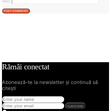
EMAIL
Rămâi conectat
Abonează-te la newsletter și continuă să
citești
SUBSCRIBE