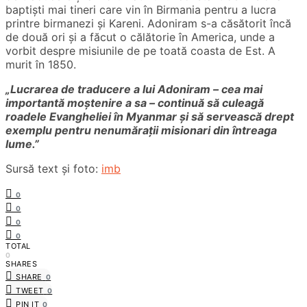
baptiști mai tineri care vin în Birmania pentru a lucra
printre birmanezi și Kareni. Adoniram s-a căsătorit încă
de două ori și a făcut o călătorie în America, unde a
vorbit despre misiunile de pe toată coasta de Est. A
murit în 1850.
„Lucrarea de traducere a lui Adoniram – cea mai
importantă moștenire a sa – continuă să culeagă
roadele Evangheliei în Myanmar și să servească drept
exemplu pentru nenumărații misionari din întreaga
lume.”
Surs
ă
text
ș
i foto:
imb
0
0
0
0
TOTAL
0
SHARES
SHARE
0
TWEET
0
PIN IT
0