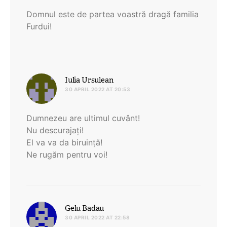
Domnul este de partea voastră dragă familia
Furdui!
says:
Iulia Ursulean
30 APRIL 2022 AT 20:53
Dumnezeu are ultimul cuvânt!
Nu descurajați!
El va va da biruință!
Ne rugăm pentru voi!
says:
Gelu Badau
30 APRIL 2022 AT 22:58