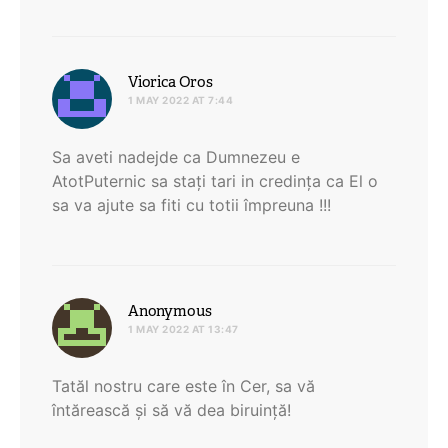
says:
Viorica Oros
1 MAY 2022 AT 7:44
Sa aveti nadejde ca Dumnezeu e
AtotPuternic sa stați tari in credința ca El o
sa va ajute sa fiti cu totii împreuna !!!
says:
Anonymous
1 MAY 2022 AT 13:47
Tatăl nostru care este în Cer, sa vă
întărească și să vă dea biruință!