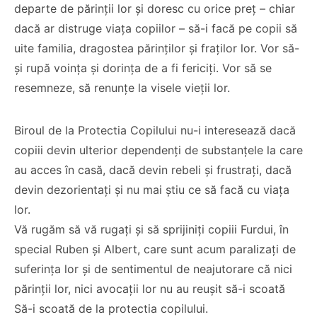
departe de părinții lor și doresc cu orice preț – chiar
dacă ar distruge viața copiilor – să-i facă pe copii să
uite familia, dragostea părinților și fraților lor. Vor să-
și rupă voința și dorința de a fi fericiți. Vor să se
resemneze, să renunțe la visele vieții lor.
Biroul de la Protectia Copilului nu-i interesează dacă
copiii devin ulterior dependenți de substanțele la care
au acces în casă, dacă devin rebeli și frustrați, dacă
devin dezorientați și nu mai știu ce să facă cu viața
lor.
Vă rugăm să vă rugați și să sprijiniți copiii Furdui, în
special Ruben și Albert, care sunt acum paralizați de
suferința lor și de sentimentul de neajutorare că nici
părinții lor, nici avocații lor nu au reușit să-i scoată
Să-i scoată de la protectia copilului.