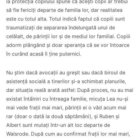
la protecția copilului spune că acești copii ar trebui
să fie fericiți departe de familia lor, dar realitatea
este cu totul alta. Totul indică faptul că copiii sunt
traumatizați de separarea îndelungată unul de
celălalt, de părinții lor și de mediul lor familial. Copiii
adorm plângând și doar speranța că se vor întoarce
în curând acasă îi ține puternici.
Nu știm dacă avocații au greșit sau dacă biroul de
asistență socială a tinerilor și-a schimbat planurile,
dar situația reală arată astfel: După proces, nu au mai
existat întâlniri cu întreaga familie, micuța Lea nu-și
mai vede frații mai mari, părinții ei o văd acum mai
rar (doar o dată la două săptămâni), și Ruben și
Albert sunt mutați într-un alt loc departe de
Walsrode. După cum au confirmat frații lor mai mari,