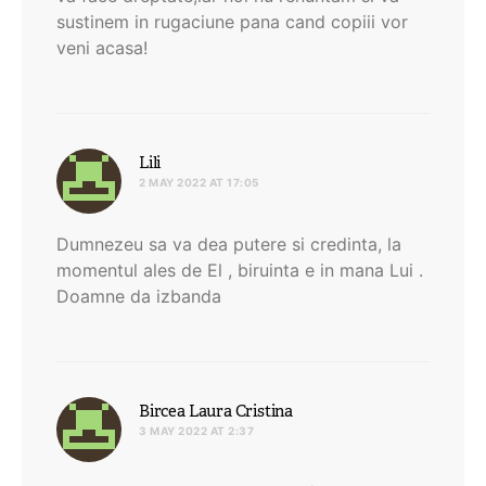
sustinem in rugaciune pana cand copiii vor
veni acasa!
says:
Lili
2 MAY 2022 AT 17:05
Dumnezeu sa va dea putere si credinta, la
momentul ales de El , biruinta e in mana Lui .
Doamne da izbanda
says:
Bircea Laura Cristina
3 MAY 2022 AT 2:37