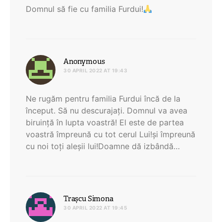
Domnul să fie cu familia Furdui!
says:
Anonymous
30 APRIL 2022 AT 19:43
Ne rugăm pentru familia Furdui încă de la
început. Să nu descurajați. Domnul va avea
biruință în lupta voastră! El este de partea
voastră împreună cu tot cerul Lui!și împreună
cu noi toți aleșii lui!Doamne dă izbândă…
says:
Trașcu Simona
30 APRIL 2022 AT 19:45