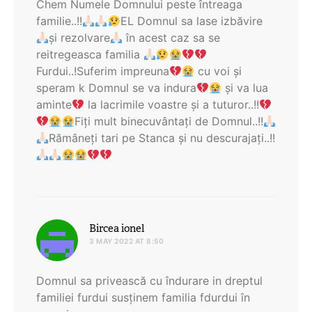
Chem Numele Domnului peste întreaga
familie..!!
EL Domnul sa lase izbăvire
și rezolvare
în acest caz sa se
reitregeasca familia
Furdui..!Suferim impreuna
cu voi și
speram k Domnul se va indura
și va lua
aminte
la lacrimile voastre și a tuturor..!!
Fiți mult binecuvântați de Domnul..!!
Rămâneți tari pe Stanca și nu descurajați..!!
says:
Bircea ionel
3 MAY 2022 AT 8:50
Domnul sa privească cu îndurare in dreptul
familiei furdui susținem familia fdurdui în