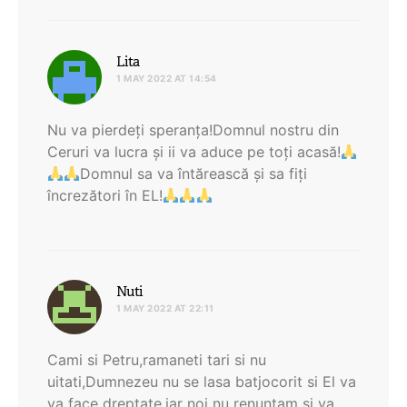
says:
Lita
1 MAY 2022 AT 14:54
Nu va pierdeți speranța!Domnul nostru din
Ceruri va lucra și ii va aduce pe toți acasă!
Domnul sa va întărească și sa fiți
încrezători în EL!
says:
Nuti
1 MAY 2022 AT 22:11
Cami si Petru,ramaneti tari si nu
uitati,Dumnezeu nu se lasa batjocorit si El va
va face dreptate,iar noi nu renuntam si va