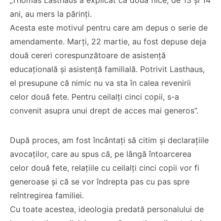
„Thomas Lasthaus a explicat că două fiice, de 13 și 14
ani, au mers la părinți.
Acesta este motivul pentru care am depus o serie de
amendamente. Marți, 22 martie, au fost depuse deja
două cereri corespunzătoare de asistență
educațională și asistență familială. Potrivit Lasthaus,
el presupune că nimic nu va sta în calea revenirii
Co-fondatorul
celor două fete. Pentru ceilalți cinci copii, s-a
Proiectul de Lege
Bisericii Sataniste
pe modelul
din Africa de Sud,
convenit asupra unui drept de acces mai generos”.
Barnevernet și
renuntă după ce
Jugendamt- Ben
experimenteaza
După proces, am fost încântați să citim și declarațiile
Oni Ardelean
dragostea lui
avocaților, care au spus că, pe lângă întoarcerea
Hristos
celor două fete, relațiile cu ceilalți cinci copii vor fi
CITEȘTE
generoase și că se vor îndrepta pas cu pas spre
CITEȘTE
reîntregirea familiei.
Cu toate acestea, ideologia predată personalului de