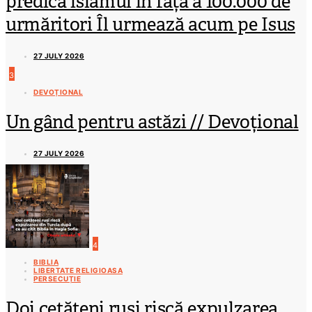
predica islamul în fața a 100.000 de
urmăritori Îl urmează acum pe Isus
27 JULY 2026
3
DEVOȚIONAL
Un gând pentru astăzi // Devoțional
27 JULY 2026
4
BIBLIA
LIBERTATE RELIGIOASA
PERSECUȚIE
Doi cetățeni ruși riscă expulzarea