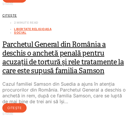
SHARE
CITEȘTE
2 MINUTE READ
LIBERTATE RELIGIOASA
SOCIAL
Parchetul General din România a
deschis o anchetă penală pentru
acuzații de tortură și rele tratamente la
care este supusă familia Samson
Cazul familiei Samson din Suedia a ajuns în atenția
procurorilor din România. Parchetul General a deschis o
anchetă in rem, după ce familia Samson, care se luptă
de mai bine de trei ani să își…
CITEȘTE
SHARE