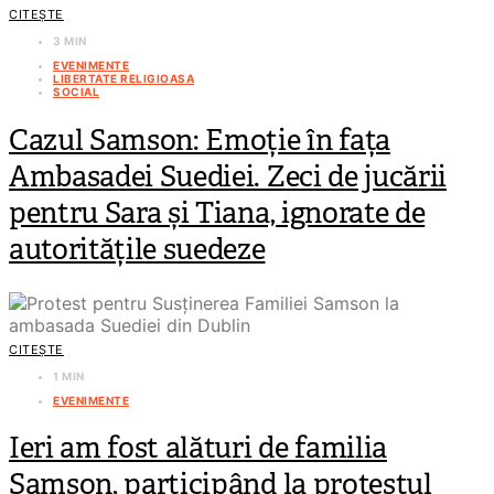
CITEȘTE
3 MIN
EVENIMENTE
LIBERTATE RELIGIOASA
SOCIAL
Cazul Samson: Emoție în fața
Ambasadei Suediei. Zeci de jucării
pentru Sara și Tiana, ignorate de
autoritățile suedeze
CITEȘTE
1 MIN
EVENIMENTE
Ieri am fost alături de familia
Samson, participând la protestul