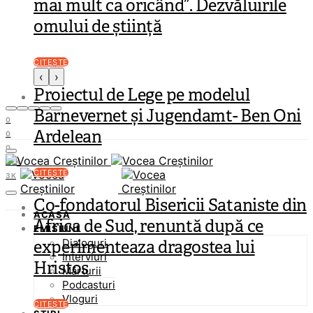
mai mult ca oricând”. Dezvăluirile
omului de știință
CITEȘTE
‹
›
Proiectul de Lege pe modelul
Barnevernet și Jugendamt- Ben Oni
0
Ardelean
0
0
37K
CITEȘTE
3K
Co-fondatorul Bisericii Sataniste din
ACASĂ
Africa de Sud, renuntă după ce
EMISIUNI
Dialoguri
experimenteaza dragostea lui
Interviuri
Hristos
Mărturii
Podcasturi
Vloguri
CITEȘTE