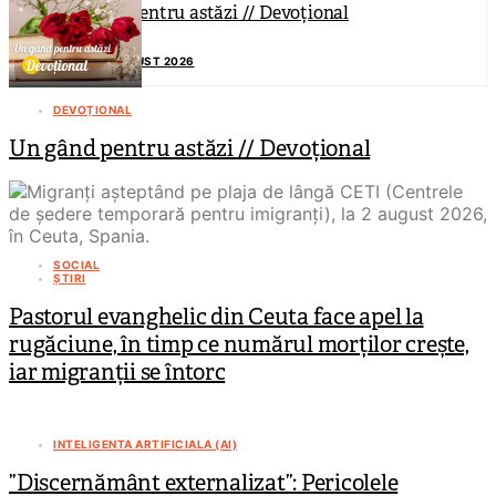
Un gând pentru astăzi // Devoțional
6 AUGUST 2026
DEVOȚIONAL
Un gând pentru astăzi // Devoțional
SOCIAL
ȘTIRI
Pastorul evanghelic din Ceuta face apel la
rugăciune, în timp ce numărul morților crește,
iar migranții se întorc
INTELIGENTA ARTIFICIALA (AI)
”Discernământ externalizat”: Pericolele