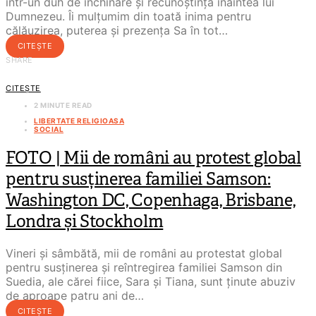
într-un duh de închinare și recunoștință înaintea lui
Dumnezeu. Îi mulțumim din toată inima pentru
călăuzirea, puterea și prezența Sa în tot…
CITEȘTE
SHARE
CITEȘTE
2 MINUTE READ
LIBERTATE RELIGIOASA
SOCIAL
FOTO | Mii de români au protest global
pentru susținerea familiei Samson:
Washington DC, Copenhaga, Brisbane,
Londra și Stockholm
Vineri și sâmbătă, mii de români au protestat global
pentru susținerea și reîntregirea familiei Samson din
Suedia, ale cărei fiice, Sara și Tiana, sunt ținute abuziv
de aproape patru ani de…
CITEȘTE