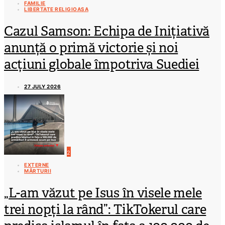
FAMILIE
LIBERTATE RELIGIOASA
Cazul Samson: Echipa de Inițiativă
anunță o primă victorie și noi
acțiuni globale împotriva Suediei
27 JULY 2026
2
EXTERNE
MĂRTURII
„L-am văzut pe Isus în visele mele
trei nopți la rând”: TikTokerul care