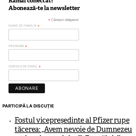
Rămâi conectat!
Abonează-te la newsletter
*
Câmpuri obligatorii
NUME DE FAMILIE
*
PRENUME
*
ADRESA DE EMAIL
*
PARTICIPĂ LA DISCUȚIE
Fostul vicepreședinte al Pfizer rupe
tăcerea: „Avem nevoie de Dumnezeu