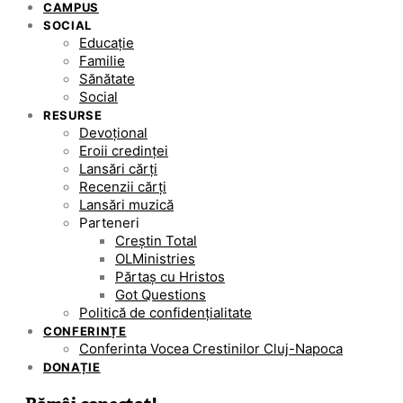
CAMPUS
SOCIAL
Educație
Familie
Sănătate
Social
RESURSE
Devoțional
Eroii credinței
Lansări cărți
Recenzii cărți
Lansări muzică
Parteneri
Creștin Total
OLMinistries
Părtaș cu Hristos
Got Questions
Politică de confidențialitate
CONFERINȚE
Conferinta Vocea Crestinilor Cluj-Napoca
DONAȚIE