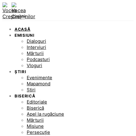
ACASĂ
EMISIUNI
Dialoguri
Interviuri
Mărturii
Podcasturi
Vloguri
ȘTIRI
Evenimente
Mapamond
Știri
BISERICĂ
Editoriale
Biserică
Apel la rugăciune
Mărturii
Misiune
Persecuție