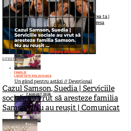
Sara și Tiana Samson au nevoie de vocea ta |
Campanie de protest prin e-mail la adresa
autorităților suedeze
7 AUGUST 2026
CITEȘTE
2 MIN
FAMILIE
LIBERTATE RELIGIOASA
Un gând pentru astăzi // Devoțional
Cazul Samson, Suedia | Serviciile
7 AUGUST 2026
sociale au vrut să aresteze familia
Samson. Nu au reușit | Comunicat