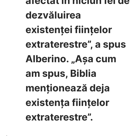
afectat în niciun fel de
dezvăluirea
existenței ființelor
extraterestre”, a spus
Alberino. „Așa cum
am spus, Biblia
menționează deja
existența ființelor
extraterestre”.