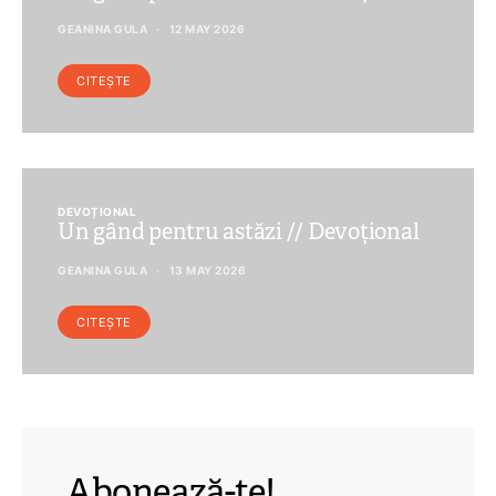
GEANINA GULA
12 MAY 2026
CITEȘTE
DEVOȚIONAL
Un gând pentru astăzi // Devoțional
GEANINA GULA
13 MAY 2026
CITEȘTE
Abonează-te!