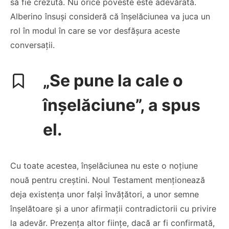
să fie crezută. Nu orice poveste este adevărată.
Alberino însuși consideră că înșelăciunea va juca un
rol în modul în care se vor desfășura aceste
conversații.
„Se pune la cale o
înșelăciune”, a spus
el.
Cu toate acestea, înșelăciunea nu este o noțiune
nouă pentru creștini. Noul Testament menționează
deja existența unor falși învățători, a unor semne
înșelătoare și a unor afirmații contradictorii cu privire
la adevăr. Prezența altor ființe, dacă ar fi confirmată,