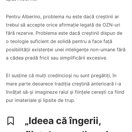
Pentru Alberino, problema nu este dacă creștinii ar
trebui să accepte orice afirmație legată de OZN-uri
fără rezerve. Problema este dacă creștinii dispun de
o teologie suficient de solidă pentru a face față
posibilității existenței unei inteligențe non-umane fără
a cădea pradă fricii sau simplificării excesive.
El susține că mulți credincioși nu sunt pregătiți, în
mare parte deoarece tradiția creștină anterioară i-a
învățat să-și imagineze raiul și ființele cerești ca fiind
pur imateriale și lipsite de trup.
„Ideea că îngerii,