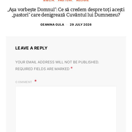
BIBLIA
PASTORI
RELIGIE
„Așa vorbește Domnul”: Ce să credem despre toți acești
Do
„pastori” care denigrează Cuvântul lui Dumnezeu?
GEANINA GULA
29 JULY 2026
LEAVE A REPLY
YOUR EMAIL ADDRESS WILL NOT BE PUBLISHED.
*
REQUIRED FIELDS ARE MARKED
COMMENT