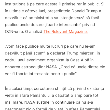
instituțională pe care acesta îl primise rar în public. Și
în ultimele câteva luni, președintele Donald Trump a
dezvăluit că administrația sa intenționează să facă
publice unele dosare „foarte interesante” privind
OZN-urile. O analiză
The Relevant Magazine.
Co-fondatorul
„Vom face publice multe lucruri pe care nu le-am
Proiectul de Lege
Bisericii Sataniste
dezvăluit până acum”, a declarat Trump miercuri, în
pe modelul
din Africa de Sud,
cadrul unui eveniment organizat la Casa Albă în
Barnevernet și
renuntă după ce
onoarea astronauților NASA. „Cred că unele dintre ele
Jugendamt- Ben
experimenteaza
vor fi foarte interesante pentru public”.
Oni Ardelean
dragostea lui
Hristos
CITEȘTE
În același timp, cercetarea științifică privind existența
CITEȘTE
vieții în afara Pământului a căpătat o amploare tot
mai mare. NASA susține în continuare că nu s-a
descoperit nicio formă de viață în afara Pământului,