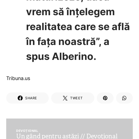
vrem să înțelegem
realitatea care se află
în fața noastră”, a
spus Alberino.
Tribuna.us
SHARE
TWEET
DEVOȚIONAL
Un gând pentru astăzi // Devoțional