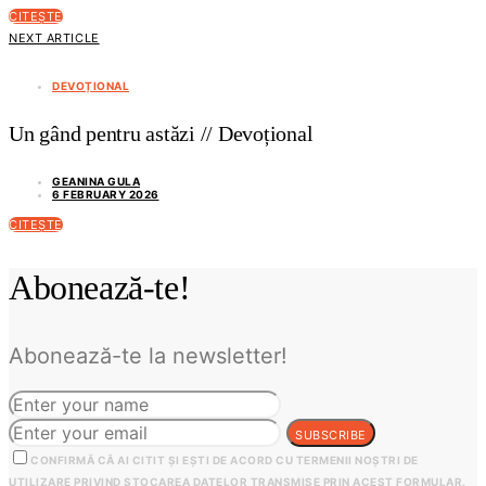
CITEȘTE
NEXT ARTICLE
DEVOȚIONAL
Un gând pentru astăzi // Devoțional
GEANINA GULA
6 FEBRUARY 2026
CITEȘTE
Abonează-te!
Abonează-te la newsletter!
SUBSCRIBE
CONFIRMĂ CĂ AI CITIT ȘI EȘTI DE ACORD CU TERMENII NOȘTRI DE
UTILIZARE PRIVIND STOCAREA DATELOR TRANSMISE PRIN ACEST FORMULAR.