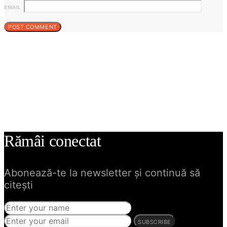
EMAIL
Rămâi conectat
Abonează-te la newsletter și continuă să
citești
SUBSCRIBE