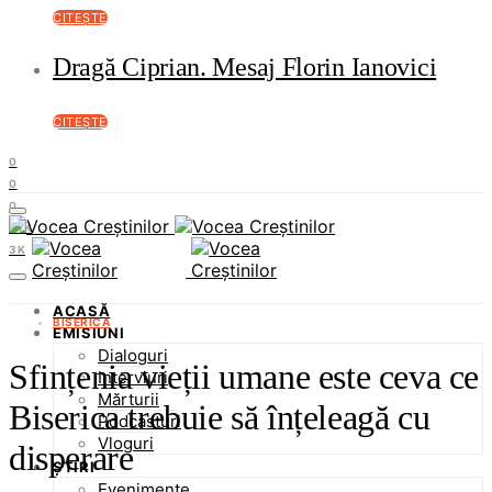
CITEȘTE
Dragă Ciprian. Mesaj Florin Ianovici
CITEȘTE
0
0
0
37K
3K
ACASĂ
BISERICA
EMISIUNI
Dialoguri
Sfințenia vieții umane este ceva ce
Interviuri
Mărturii
Biserica trebuie să înțeleagă cu
Podcasturi
Vloguri
disperare
ȘTIRI
Evenimente