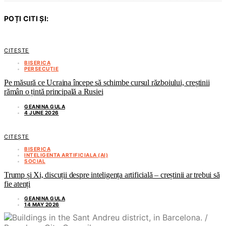
POȚI CITI ȘI:
CITEȘTE
BISERICA
PERSECUȚIE
Pe măsură ce Ucraina începe să schimbe cursul războiului, creștinii
rămân o țintă principală a Rusiei
GEANINA GULA
4 JUNE 2026
CITEȘTE
BISERICA
INTELIGENTA ARTIFICIALA (AI)
SOCIAL
Trump și Xi, discuții despre inteligența artificială – creștinii ar trebui să
fie atenți
GEANINA GULA
14 MAY 2026