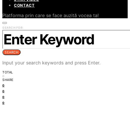
CONTACT
Platforma prin care se face auzită vocea ta!
SEARCH FOR:
SEARCH
Input your search keywords and press Enter.
TOTAL
0
SHARE
0
0
0
0