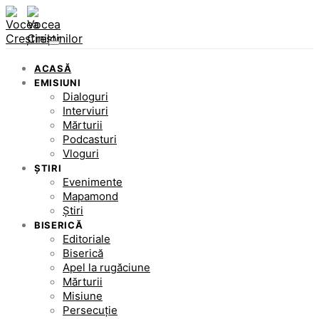
ACASĂ
EMISIUNI
Dialoguri
Interviuri
Mărturii
Podcasturi
Vloguri
ȘTIRI
Evenimente
Mapamond
Știri
BISERICĂ
Editoriale
Biserică
Apel la rugăciune
Mărturii
Misiune
Persecuție