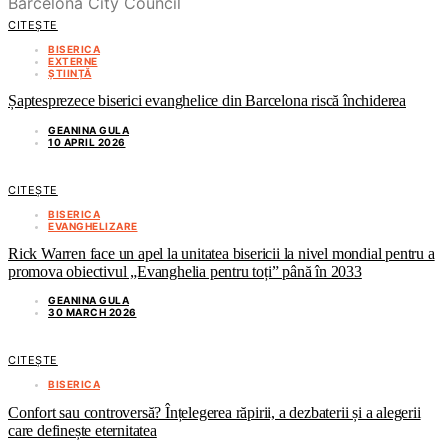
CITEȘTE
BISERICA
EXTERNE
ȘTIINȚĂ
Șaptesprezece biserici evanghelice din Barcelona riscă închiderea
GEANINA GULA
10 APRIL 2026
CITEȘTE
BISERICA
EVANGHELIZARE
Rick Warren face un apel la unitatea bisericii la nivel mondial pentru a
promova obiectivul „Evanghelia pentru toți” până în 2033
GEANINA GULA
30 MARCH 2026
CITEȘTE
BISERICA
Confort sau controversă? Înțelegerea răpirii, a dezbaterii și a alegerii
care definește eternitatea