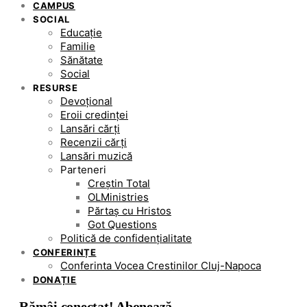
CAMPUS
SOCIAL
Educație
Familie
Sănătate
Social
RESURSE
Devoțional
Eroii credinței
Lansări cărți
Recenzii cărți
Lansări muzică
Parteneri
Creștin Total
OLMinistries
Părtaș cu Hristos
Got Questions
Politică de confidențialitate
CONFERINȚE
Conferinta Vocea Crestinilor Cluj-Napoca
DONAȚIE
Rămâi conectat! Abonează-