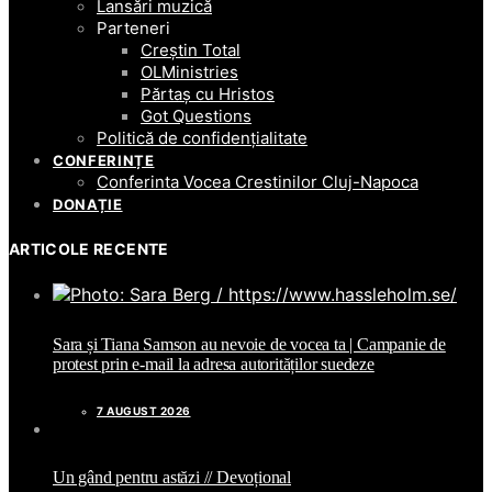
Lansări muzică
Parteneri
Creștin Total
OLMinistries
Părtaș cu Hristos
Got Questions
Politică de confidențialitate
CONFERINȚE
Conferinta Vocea Crestinilor Cluj-Napoca
DONAȚIE
ARTICOLE RECENTE
Sara și Tiana Samson au nevoie de vocea ta | Campanie de
protest prin e-mail la adresa autorităților suedeze
7 AUGUST 2026
Un gând pentru astăzi // Devoțional