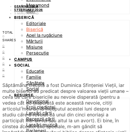
Mapamond
GEANINA GULA
5 FEBRUARY 2026
Știri
3 MINUTE READ
BISERICĂ
Editoriale
Biserică
TOTAL
Apel la rugăciune
0
SHARES
Mărturii
0
Misiune
0
Persecuție
0
CAMPUS
0
SOCIAL
0
Educație
0
Familie
Sănătate
Săptămâna trecută a fost Duminica Sfințeniei Vieții, iar
Social
multe biserici au predicat despre valoarea vieții umane –
RESURSE
ceva de care bisericile au nevoie disperată (pentru a
Devoțional
vedea cât de disperată este această nevoie, citiți
Eroii credinței
articolul meu de la începutul acestei luni despre un
Lansări cărți
studiu care a revelat că unul din cinci enoriași a
Recenzii cărți
participat într-un fel sau altul la un avort). Ei bine, în
Lansări muzică
cinstea acestei zile speciale, m-am gândit să
Parteneri