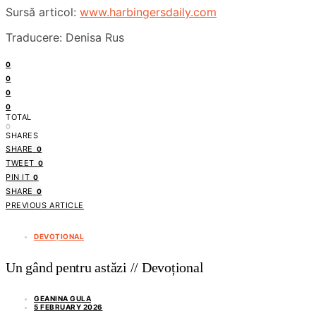
Sursă articol:
www.harbingersdaily.com
Traducere: Denisa Rus
0
0
0
0
TOTAL
0
SHARES
SHARE
0
TWEET
0
PIN IT
0
SHARE
0
PREVIOUS ARTICLE
DEVOȚIONAL
Un gând pentru astăzi // Devoțional
GEANINA GULA
5 FEBRUARY 2026