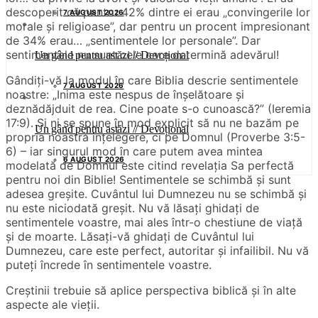
descoperit că pentru 42% dintre ei erau „convingerile lor
7 AUGUST 2026
morale și religioase”, dar pentru un procent impresionant
de 34% erau… „sentimentele lor personale”. Dar
sentimentele nu sunt cele care determină adevărul!
Un gând pentru astăzi // Devoțional
Gândiți-vă la modul în care Biblia descrie sentimentele
7 AUGUST 2026
noastre: „Inima este nespus de înșelătoare și
deznădăjduit de rea. Cine poate s-o cunoască?” (Ieremia
17:9). Și ni se spune în mod explicit să nu ne bazăm pe
Un gând pentru astăzi // Devoțional
propria noastră înțelegere, ci pe Domnul (Proverbe 3:5-
6) – iar singurul mod în care putem avea mintea
6 AUGUST 2026
modelată de Domnul este citind revelația Sa perfectă
pentru noi din Biblie! Sentimentele se schimbă și sunt
adesea greșite. Cuvântul lui Dumnezeu nu se schimbă și
nu este niciodată greșit. Nu vă lăsați ghidați de
sentimentele voastre, mai ales într-o chestiune de viață
și de moarte. Lăsați-vă ghidați de Cuvântul lui
Dumnezeu, care este perfect, autoritar și infailibil. Nu vă
puteți încrede în sentimentele voastre.
Creștinii trebuie să aplice perspectiva biblică și în alte
aspecte ale vieții.