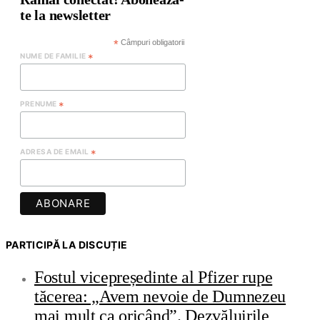
te la newsletter
*
Câmpuri obligatorii
NUME DE FAMILIE
*
PRENUME
*
ADRESA DE EMAIL
*
PARTICIPĂ LA DISCUȚIE
Fostul vicepreședinte al Pfizer rupe
tăcerea: „Avem nevoie de Dumnezeu
mai mult ca oricând”. Dezvăluirile