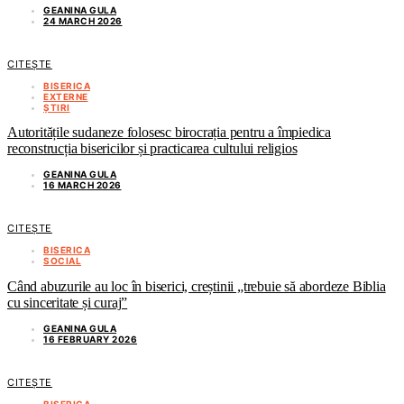
GEANINA GULA
24 MARCH 2026
CITEȘTE
BISERICA
EXTERNE
ȘTIRI
Autoritățile sudaneze folosesc birocrația pentru a împiedica
reconstrucția bisericilor și practicarea cultului religios
GEANINA GULA
16 MARCH 2026
CITEȘTE
BISERICA
SOCIAL
Când abuzurile au loc în biserici, creștinii „trebuie să abordeze Biblia
cu sinceritate și curaj”
GEANINA GULA
16 FEBRUARY 2026
CITEȘTE
BISERICA