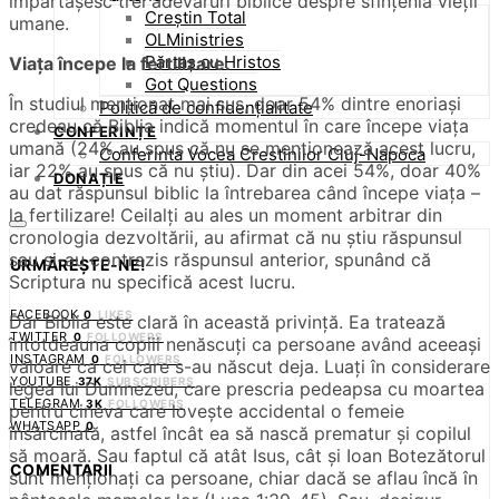
împărtășesc trei adevăruri biblice despre sfințenia vieții
Creștin Total
umane.
OLMinistries
Părtaș cu Hristos
Viața începe la fertilizare.
Got Questions
În studiul menționat mai sus, doar 54% dintre enoriași
Politică de confidențialitate
credeau că Biblia indică momentul în care începe viața
CONFERINȚE
umană (24% au spus că nu se menționează acest lucru,
Conferinta Vocea Crestinilor Cluj-Napoca
iar 22% au spus că nu știu). Dar din acei 54%, doar 40%
DONAȚIE
au dat răspunsul biblic la întrebarea când începe viața –
la fertilizare! Ceilalți au ales un moment arbitrar din
cronologia dezvoltării, au afirmat că nu știu răspunsul
sau și-au contrazis răspunsul anterior, spunând că
URMĂREȘTE-NE!
Scriptura nu specifică acest lucru.
FACEBOOK
0
LIKES
Dar Biblia este clară în această privință. Ea tratează
TWITTER
0
FOLLOWERS
întotdeauna copiii nenăscuți ca persoane având aceeași
INSTAGRAM
0
FOLLOWERS
valoare ca cei care s-au născut deja. Luați în considerare
YOUTUBE
37K
SUBSCRIBERS
legea lui Dumnezeu, care prescria pedeapsa cu moartea
TELEGRAM
3K
FOLLOWERS
pentru cineva care lovește accidental o femeie
WHATSAPP
0
însărcinată, astfel încât ea să nască prematur și copilul
să moară. Sau faptul că atât Isus, cât și Ioan Botezătorul
COMENTARII
sunt menționați ca persoane, chiar dacă se aflau încă în