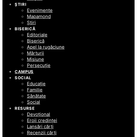
ȘTIRI
Evenimente
Mapamond
Știri
BISERICĂ
Editoriale
Biserică
Apel la rugăciune
Mărturii
Misiune
Persecuție
CAMPUS
SOCIAL
Educație
Familie
Sănătate
Social
RESURSE
Devoțional
Eroii credinței
Lansări cărți
Recenzii cărți