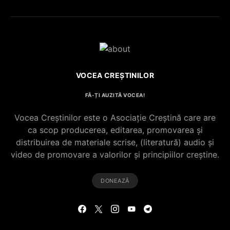
VOCEA CREȘTINILOR
Co-fondatorul
FĂ-ȚI AUZITĂ VOCEA!
Proiectul de Lege
Bisericii Sataniste
pe modelul
din Africa de Sud,
Vocea Creștinilor este o Asociație Creștină care are
Barnevernet și
renuntă după ce
ca scop producerea, editarea, promovarea și
distribuirea de materiale scrise, (literatură) audio și
Jugendamt- Ben
experimenteaza
video de promovare a valorilor și principiilor creștine.
Oni Ardelean
dragostea lui
Hristos
DONEAZĂ
CITEȘTE
CITEȘTE