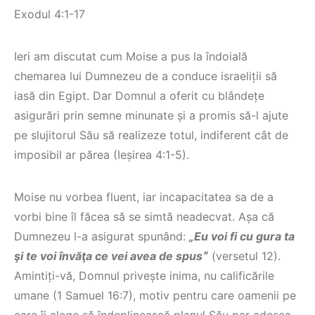
Exodul 4:1-17
Ieri am discutat cum Moise a pus la îndoială
chemarea lui Dumnezeu de a conduce israeliții să
iasă din Egipt. Dar Domnul a oferit cu blândețe
asigurări prin semne minunate și a promis să-l ajute
pe slujitorul Său să realizeze totul, indiferent cât de
imposibil ar părea (Ieșirea 4:1-5).
Moise nu vorbea fluent, iar incapacitatea sa de a
vorbi bine îl făcea să se simtă neadecvat. Așa că
Dumnezeu l-a asigurat spunând:
„Eu voi fi cu gura ta
şi te voi învăţa ce vei avea de spusˮ
(versetul 12).
Amintiți-vă, Domnul privește inima, nu calificările
umane (1 Samuel 16:7), motiv pentru care oamenii pe