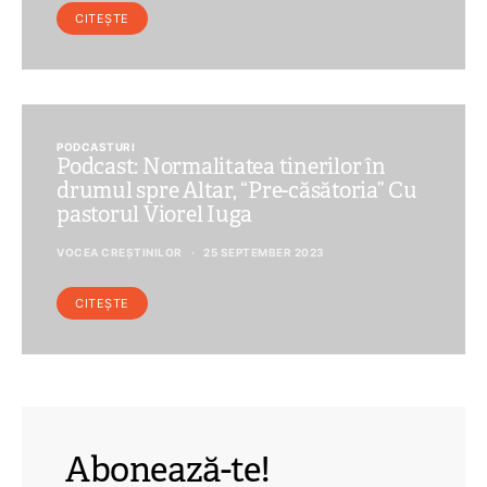
CITEȘTE
PODCASTURI
Podcast: Normalitatea tinerilor în
drumul spre Altar, “Pre-căsătoria” Cu
pastorul Viorel Iuga
VOCEA CREȘTINILOR
25 SEPTEMBER 2023
CITEȘTE
Abonează-te!