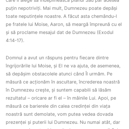
care îi alege să îndeplinească planul Său par adesea
puțin nepotriviți. Mai mult, Dumnezeu poate depăși
toate neputințele noastre. A făcut asta chemându-l
pe fratele lui Moise, Aaron, să meargă împreună cu el
și să proclame mesajul dat de Dumnezeu (Exodul
4:14-17).
Co-fondatorul
Proiectul de Lege
Bisericii Sataniste
Domnul a avut un răspuns pentru fiecare dintre
pe modelul
din Africa de Sud,
îngrijorările lui Moise, și El ne va ajuta, de asemenea,
Barnevernet și
renuntă după ce
să depășim obstacolele atunci când Îl urmăm. Pe
Jugendamt- Ben
experimenteaza
măsură ce acționăm în ascultare, încrederea noastră
Oni Ardelean
dragostea lui
în Dumnezeu crește, și suntem capabili să lăsăm
Hristos
rezultatul – oricare ar fi el – în mâinile Lui. Apoi, pe
CITEȘTE
măsură ce barierele din calea credinței din viața
CITEȘTE
noastră sunt demolate, vom putea vedea dovada
prezenței și puterii lui Dumnezeu. Nu numai atât, dar