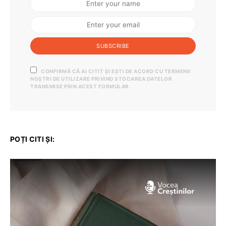
SUBSCRIBE
CONFIRMĂ CĂ AI CITIT ȘI EȘTI DE ACORD CU TERMENII
NOȘTRI DE UTILIZARE PRIVIND STOCAREA DATELOR
TRANSMISE PRIN ACEST FORMULAR.
POȚI CITI ȘI: