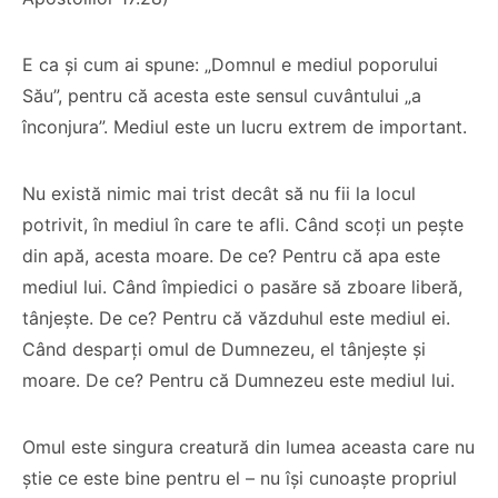
E ca și cum ai spune: „Domnul e mediul poporului
Său”, pentru că acesta este sensul cuvântului „a
înconjura”. Mediul este un lucru extrem de important.
Co-fondatorul
Nu există nimic mai trist decât să nu fii la locul
Proiectul de Lege
Bisericii Sataniste
potrivit, în mediul în care te afli. Când scoți un pește
pe modelul
din Africa de Sud,
din apă, acesta moare. De ce? Pentru că apa este
Barnevernet și
renuntă după ce
mediul lui. Când împiedici o pasăre să zboare liberă,
Jugendamt- Ben
experimenteaza
tânjește. De ce? Pentru că văzduhul este mediul ei.
Oni Ardelean
dragostea lui
Când desparți omul de Dumnezeu, el tânjește și
Hristos
moare. De ce? Pentru că Dumnezeu este mediul lui.
CITEȘTE
CITEȘTE
Omul este singura creatură din lumea aceasta care nu
știe ce este bine pentru el – nu își cunoaște propriul