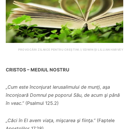
PROVOCĂRI ZILNICE PENTRU CREȘTINI // EDWIN ȘI LILLIAN HARVEY
CRISTOS – MEDIUL NOSTRU
„Cum este înconjurat Ierusalimului de munţi, aşa
înconjoară Domnul pe poporul Său, de acum şi până
în veac.”
(Psalmul 125.2)
„Căci în El avem viaţa, mişcarea şi fiinţa.”
(Faptele
Apostolilor 17.28)