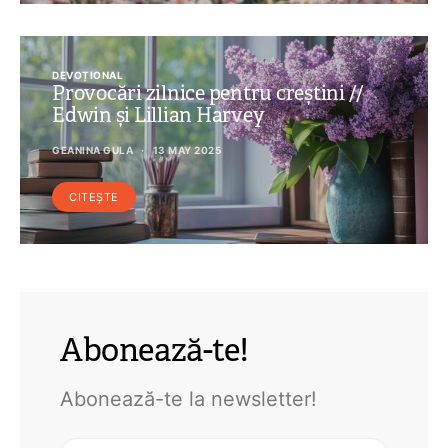
DEVOȚIONAL
Provocări zilnice pentru creștini //
Edwin și Lillian Harvey
GEANINA GULA
13 MAY 2025
CITEȘTE
Abonează-te!
Abonează-te la newsletter!