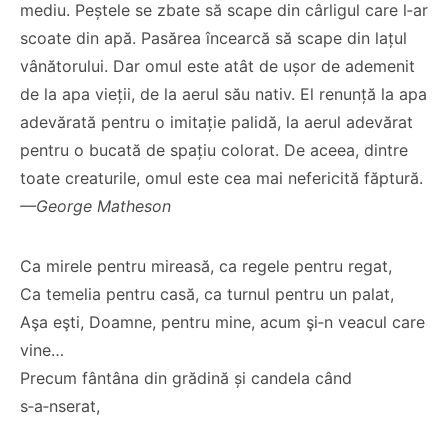
mediu. Peștele se zbate să scape din cârligul care l‑ar
scoate din apă. Pasărea încearcă să scape din lațul
vânătorului. Dar omul este atât de ușor de ademenit
de la apa vieții, de la aerul său nativ. El renunță la apa
adevărată pentru o imitație palidă, la aerul adevărat
pentru o bucată de spațiu colorat. De aceea, dintre
toate creaturile, omul este cea mai nefericită făptură.
––George Matheson
Ca mirele pentru mireasă, ca regele pentru regat,
Ca temelia pentru casă, ca turnul pentru un palat,
Aşa eşti, Doamne, pentru mine, acum şi‑n veacul care
vine…
Precum fântâna din grădină și candela când
s‑a‑nserat,