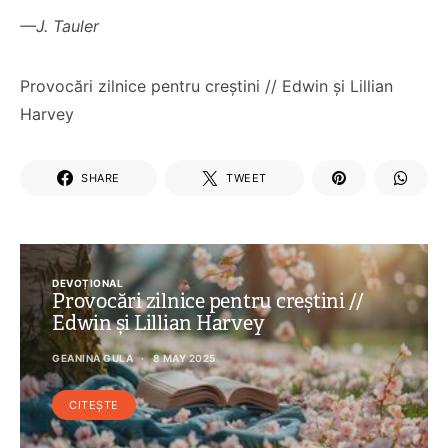
––J. Tauler
Provocări zilnice pentru creștini // Edwin și Lillian
Harvey
SHARE
TWEET
DEVOȚIONAL
Provocări zilnice pentru creștini //
Edwin și Lillian Harvey
GEANINA GULA
8 MAY 2025
CITEȘTE