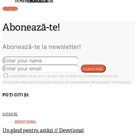
14 NOVEMBER 2024
7 AUGUST 2026
CITEȘTE
Abonează-te!
Abonează-te la newsletter!
SUBSCRIBE
CONFIRMĂ CĂ AI CITIT ȘI EȘTI DE ACORD CU TERMENII NOȘTRI DE
UTILIZARE PRIVIND STOCAREA DATELOR TRANSMISE PRIN ACEST FORMULAR.
POȚI CITI ȘI:
CITEȘTE
DEVOȚIONAL
Un gând pentru astăzi // Devoțional