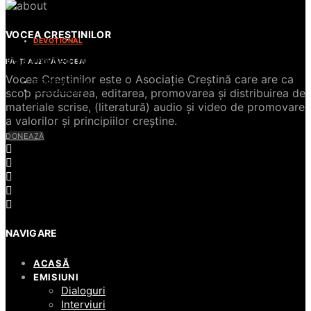
CITEȘTE
VOCEA CREȘTINILOR
DEVOȚIONAL
Un gând pentru astăzi // Devoțional
FĂ-ȚI AUZITĂ VOCEA!
Vocea Creștinilor este o Asociație Creștină care are ca
GEANINA GULA
30 JULY 2026
scop producerea, editarea, promovarea și distribuirea de
materiale scrise, (literatură) audio și video de promovare
a valorilor și principiilor creștine.
DONEAZĂ
NAVIGARE
ACASĂ
EMISIUNI
Dialoguri
Interviuri