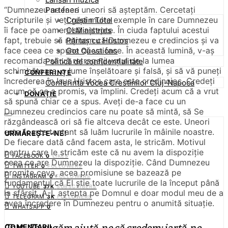
“Dumnezeu ne face uneori să așteptăm. Cercetați
Parteneri
Scripturile și veți găsi multe exemple în care Dumnezeu
Creștin Total
îi face pe oameni să aștepte. În ciuda faptului acestui
OLMinistries
fapt, trebuie să reținem că Dumnezeu e credincios și va
Părtaș cu Hristos
face ceea ce spune că va face.
În această lumină, v-aș
Got Questions
recomanda să vă retrageți votul de la lumea
Politică de confidențialitate
schimbătoare, o lume înșelătoare și falsă, și să vă puneți
CONFERINȚE
încrederea în Isus Hristos care este credincios. Credeți
Conferinta Vocea Crestinilor Cluj-Napoca
acum că ce a promis, va împlini. Credeți acum că a vrut
DONAȚIE
să spună chiar ce a spus. Aveți de-a face cu un
Dumnezeu credincios care nu poate să mintă, să Se
răzgândească ori să fie altceva decât ce este.
Uneori
este foarte tentant să luăm lucrurile în mâinile noastre.
URMĂREȘTE-NE!
De fiecare dată când facem asta, le stricăm. Motivul
pentru care le stricăm este că nu avem la dispoziție
FACEBOOK
0
LIKES
ceea ce are Dumnezeu la dispoziție. Când Dumnezeu
TWITTER
0
FOLLOWERS
promite ceva, acea promisiune se bazează pe
INSTAGRAM
0
FOLLOWERS
fundamentul că El știe toate lucrurile de la început până
YOUTUBE
37K
SUBSCRIBERS
la sfârșit. A-L aștepta pe Domnul e doar modul meu de a
TELEGRAM
3K
FOLLOWERS
avea încredere în Dumnezeu pentru o anumită situație.
WHATSAPP
0
COMENTARII