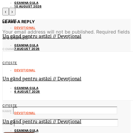
GEANINA GULA
10 AUGUST 2026
‹
›
CITEȘTE
LEAVE A REPLY
DEVOȚIONAL
Your email address will not be published.
Required fields
Un gând pentru astăzi // Devoțional
are marked
*
GEANINA GULA
7 AUGUST 2026
COMMENT
*
CITEȘTE
DEVOȚIONAL
Un gând pentru astăzi // Devoțional
GEANINA GULA
6 AUGUST 2026
CITEȘTE
NAME
DEVOȚIONAL
Un gând pentru astăzi // Devoțional
EMAIL
GEANINA GULA