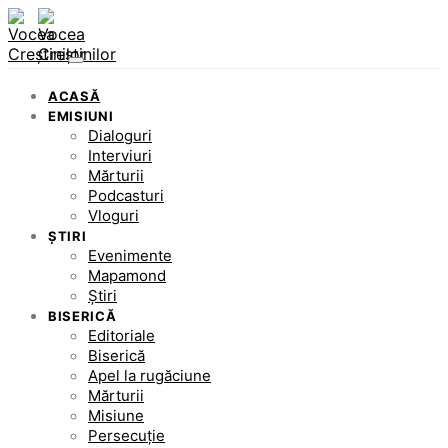
ACASĂ
EMISIUNI
Dialoguri
Interviuri
Mărturii
Podcasturi
Vloguri
ȘTIRI
Evenimente
Mapamond
Știri
BISERICĂ
Editoriale
Biserică
Apel la rugăciune
Mărturii
Misiune
Persecuție