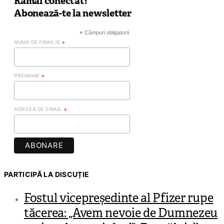
Rămâi conectat!
Abonează-te la newsletter
*
Câmpuri obligatorii
NUME DE FAMILIE
*
PRENUME
*
ADRESA DE EMAIL
*
PARTICIPĂ LA DISCUȚIE
Fostul vicepreședinte al Pfizer rupe
tăcerea: „Avem nevoie de Dumnezeu