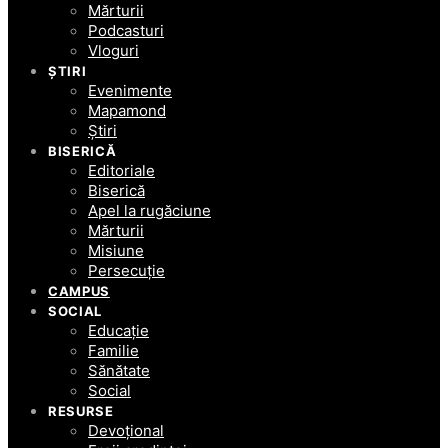
Mărturii
Podcasturi
Vloguri
ȘTIRI
Evenimente
Mapamond
Știri
BISERICĂ
Editoriale
Biserică
Apel la rugăciune
Mărturii
Misiune
Persecuție
CAMPUS
SOCIAL
Educație
Familie
Sănătate
Social
RESURSE
Devoțional