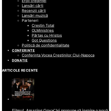
Eroii credinței
Lansări cărți
Recenzii cărți
Lansări muzică
Parteneri
Creștin Total
OLMinistries
Părtaș cu Hristos
Got Questions
Politică de confidențialitate
CONFERINȚE
Conferinta Vocea Crestinilor Cluj-Napoca
DONAȚIE
ARTICOLE RECENTE
Filmul „Amazing Grace” își propune să inspire o nouă