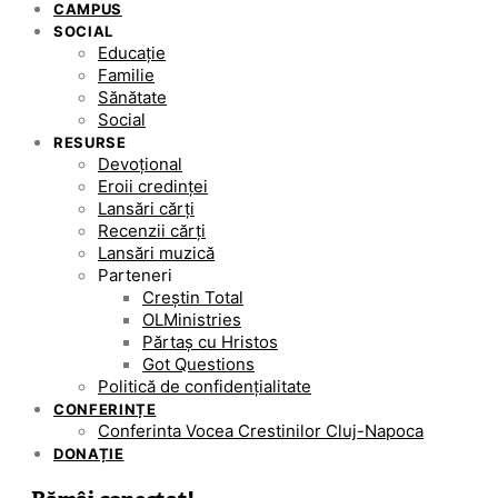
CAMPUS
SOCIAL
Educație
Familie
Sănătate
Social
RESURSE
Devoțional
Eroii credinței
Lansări cărți
Recenzii cărți
Lansări muzică
Parteneri
Creștin Total
OLMinistries
Părtaș cu Hristos
Got Questions
Politică de confidențialitate
CONFERINȚE
Conferinta Vocea Crestinilor Cluj-Napoca
DONAȚIE