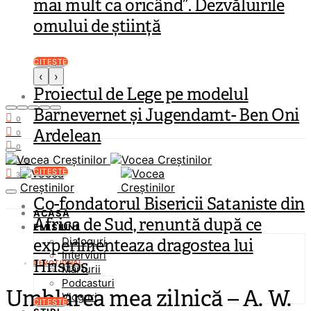
mai mult ca oricând”. Dezvăluirile
omului de știință
CITEȘTE
‹
›
Proiectul de Lege pe modelul
Barnevernet și Jugendamt- Ben Oni
0
Ardelean
0
0
37K
CITEȘTE
3K
Co-fondatorul Bisericii Sataniste din
ACASĂ
Africa de Sud, renuntă după ce
EMISIUNI
Dialoguri
experimenteaza dragostea lui
Interviuri
Hristos
DEVOȚIONAL
Mărturii
Podcasturi
Umblarea mea zilnică – A. W.
Vloguri
CITEȘTE