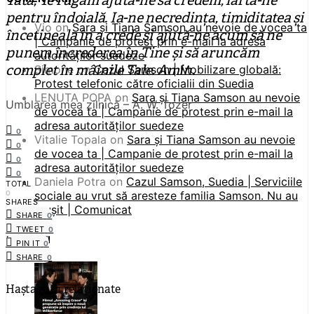
Tată, Te rugăm ajută-ne să credem; iartă-ne
pentru îndoială. Ia-ne necredința, timiditatea și
Vio
on
Sara și Tiana Samson au nevoie de vocea ta
încetineala în a crede și ajută-ne acum să ne
| Campanie de protest prin e-mail la adresa
punem încrederea în Tine și să aruncăm
autorităților suedeze
complet în mâinile Tale. Amin.
Simone
on
Cazul Samson | Mobilizare globală:
Protest telefonic către oficialii din Suedia
LENUTA POPA
on
Sara și Tiana Samson au nevoie
Umblarea mea zilnică – A. W. Tozer
de vocea ta | Campanie de protest prin e-mail la
adresa autorităților suedeze
0
Vitalie Topala
on
Sara și Tiana Samson au nevoie
0
de vocea ta | Campanie de protest prin e-mail la
0
adresa autorităților suedeze
0
Daniela Potra
on
Cazul Samson, Suedia | Serviciile
TOTAL
0
sociale au vrut să aresteze familia Samson. Nu au
SHARES
reușit | Comunicat
SHARE
0
TWEET
0
NOUTĂȚI
PIN IT
0
SHARE
0
Haștag-uri relaționate