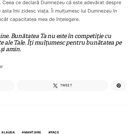
e.
Ceea ce declară Dumnezeu că este adevărat despre
 asta îmi zidesc viața.
Îi mulțumesc lui Dumnezeu în
ecât capacitatea mea de înțelegere.
bine. Bunătatea Ta nu este în competiție cu
ute ale Tale. Îți mulțumesc pentru bunătatea pe
 și amin.
er
Dragă Cipria
De ce ai pleca(t) din
Mesaj Florin
TWEET
biserica locală?
Ianovici
CITEȘTE
CITEȘTE
LAUDA
MANTUIRE
PACE