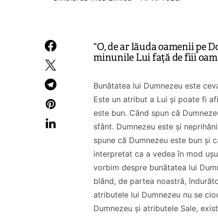
“O, de ar lăuda oamenii pe 
minunile Lui față de fiii oam
Bunătatea lui Dumnezeu este ceva 
Este un atribut a Lui și poate fi
este bun.
Când spun că Dumnezeu 
sfânt. Dumnezeu este și neprihănit
spune că Dumnezeu este bun și că 
interpretat ca a vedea în mod ușu
vorbim despre bunătatea lui Dumn
blând, de partea noastră, îndurător
atributele lui Dumnezeu nu se cioc
Dumnezeu și atributele Sale, exis