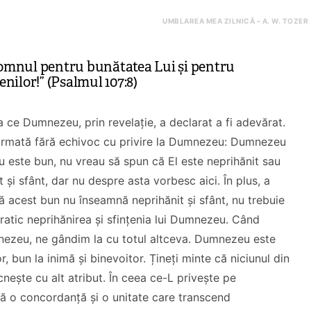
UMBLAREA MEA ZILNICĂ – A. W. TOZER
Domnul pentru bunătatea Lui și pentru
enilor!” (Psalmul 107:8)
ce Dumnezeu, prin revelație, a declarat a fi adevărat.
 afirmată fără echivoc cu privire la Dumnezeu: Dumnezeu
este bun, nu vreau să spun că El este neprihănit sau
 și sfânt, dar nu despre asta vorbesc aici. În plus, a
acest bun nu înseamnă neprihănit și sfânt, nu trebuie
ratic neprihănirea și sfințenia lui Dumnezeu. Când
ezeu, ne gândim la cu totul altceva.
Dumnezeu este
, bun la inimă și binevoitor. Țineți minte că niciunul din
nește cu alt atribut. În ceea ce-L privește pe
tă o concordanță și o unitate care transcend