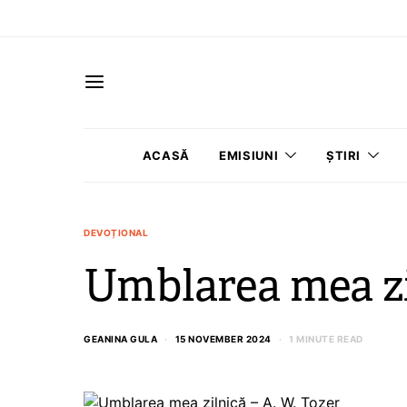
ACASĂ
EMISIUNI
ȘTIRI
DEVOȚIONAL
Umblarea mea zil
GEANINA GULA
15 NOVEMBER 2024
1 MINUTE READ