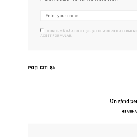
CONFIRMĂ CĂ AI CITIT ȘI EȘTI DE ACORD CU TERMEN
ACEST FORMULAR.
POȚI CITI ȘI:
Un gând pen
GEANINA