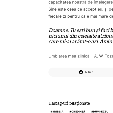
capacitatea noastră de înțeleger
Sine este ceea ce accept eu, și pe
fiecare zi pentru că e mai mare d
Doamne, Tu ești bun și faci 
niciunul din celelalte atrib
care mi-ai arătat-o azi. Amin
Co-fondatorul
Proiectul de Lege
Bisericii Sataniste
Umblarea mea zilnică – A. W. Toz
pe modelul
din Africa de Sud,
Barnevernet și
renuntă după ce
Jugendamt- Ben
experimenteaza
SHARE
Oni Ardelean
dragostea lui
Hristos
CITEȘTE
CITEȘTE
Haștag-uri relaționate
#BIBLIA
CREDINŢĂ
DUMNEZEU