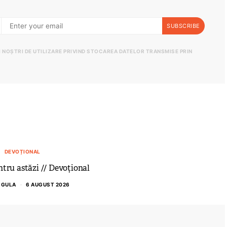
SUBSCRIBE
II NOȘTRI DE UTILIZARE PRIVIND STOCAREA DATELOR TRANSMISE PRIN
DEVOȚIONAL
tru astăzi // Devoțional
 GULA
6 AUGUST 2026