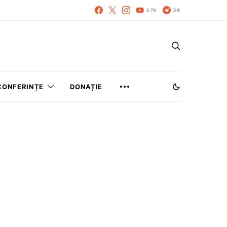
37K
3K
CONFERINȚE
DONAȚIE