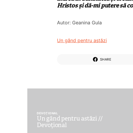
Hristos și dă-mi putere să c
Autor: Geanina Gula
Un gând pentru astăzi
SHARE
DEVOȚIONAL
Un gând pentru astăzi //
Devoțional