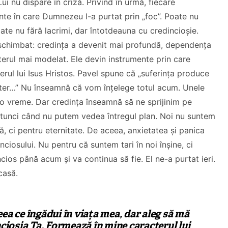
ui nu dispare în criză. Privind în urmă, fiecare
te în care Dumnezeu l-a purtat prin „foc”. Poate nu
te nu fără lacrimi, dar întotdeauna cu credincioșie.
 schimbat: credința a devenit mai profundă, dependența
erul mai modelat. Ele devin instrumente prin care
ul lui Isus Hristos. Pavel spune că „suferința produce
ter…” Nu înseamnă că vom înțelege totul acum. Unele
o vreme. Dar credința înseamnă să ne sprijinim pe
atunci când nu putem vedea întregul plan. Noi nu suntem
Dragă Cipria
ă, ci pentru eternitate. De aceea, anxietatea și panica
De ce ai pleca(t) din
Mesaj Florin
ciosului. Nu pentru că suntem tari în noi înșine, ci
biserica locală?
Ianovici
ios până acum și va continua să fie. El ne-a purtat ieri.
casă.
CITEȘTE
CITEȘTE
ea ce îngădui în viața mea, dar aleg să mă
ncioșia Ta. Formează în mine caracterul lui