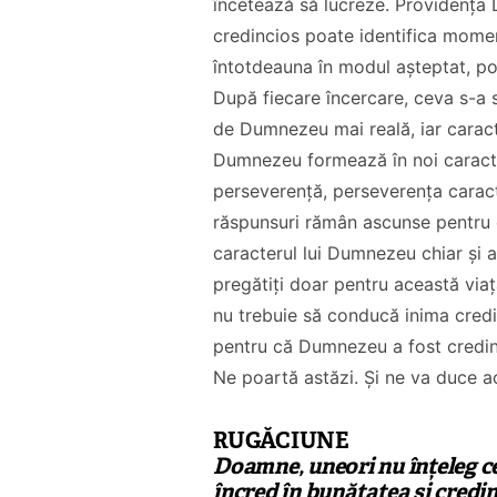
încetează să lucreze. Providența L
credincios poate identifica momen
întotdeauna în modul așteptat, poa
După fiecare încercare, ceva s-a
de Dumnezeu mai reală, iar caract
Dumnezeu formează în noi caracter
Co-fondatorul
perseverență, perseverența carac
Proiectul de Lege
Bisericii Sataniste
răspunsuri rămân ascunse pentru 
pe modelul
din Africa de Sud,
caracterul lui Dumnezeu chiar și 
Barnevernet și
renuntă după ce
pregătiți doar pentru această viaț
Jugendamt- Ben
experimenteaza
nu trebuie să conducă inima credin
Oni Ardelean
dragostea lui
pentru că Dumnezeu a fost credinc
Hristos
Ne poartă astăzi. Și ne va duce a
CITEȘTE
CITEȘTE
RUGĂCIUNE
Doamne, uneori nu înțeleg ce
încred în bunătatea și credi