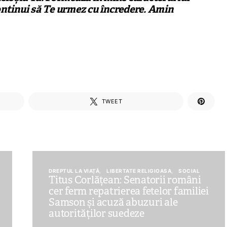
ontinui să Te urmez cu încredere. Amin
TWEET
DREPTUL LA VIAȚĂ
LIBERTATE RELIGIOASA
SOCIAL
Titus Corlățean: Senatorii români
cer ferm repatrierea fetelor familiei
Samson și acuză abuzuri ale
autorităților suedeze