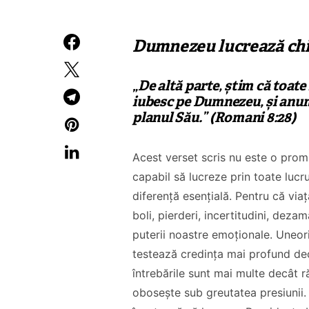
Dumnezeu lucrează chia
„De altă parte, știm că toate
iubesc pe Dumnezeu, și anum
planul Său.” (Romani 8:28)
Acest verset scris nu este o prom
capabil să lucreze prin toate lucru
diferență esențială. Pentru că viaț
boli, pierderi, incertitudini, deza
puterii noastre emoționale. Uneori
testează credința mai profund de
întrebările sunt mai multe decât ră
obosește sub greutatea presiunii. 