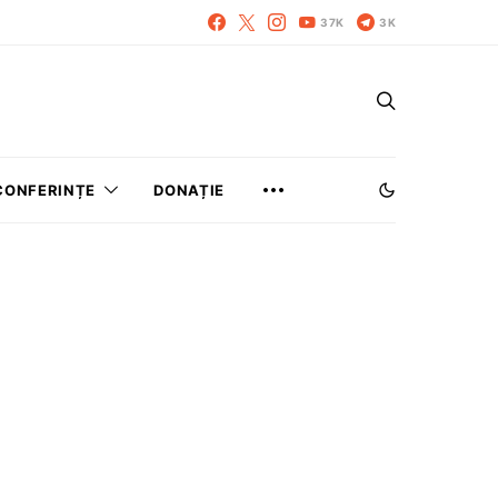
37K
3K
CONFERINȚE
DONAȚIE