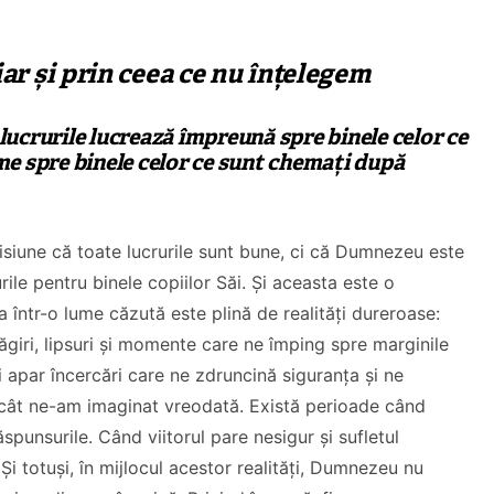
r și prin ceea ce nu înțelegem
 lucrurile lucrează împreună spre binele celor ce
e spre binele celor ce sunt chemați după
isiune că toate lucrurile sunt bune, ci că Dumnezeu este
rile pentru binele copiilor Săi. Și aceasta este o
a într-o lume căzută este plină de realități dureroase:
măgiri, lipsuri și momente care ne împing spre marginile
 apar încercări care ne zdruncină siguranța și ne
cât ne-am imaginat vreodată. Există perioade când
spunsurile. Când viitorul pare nesigur și sufletul
Și totuși, în mijlocul acestor realități, Dumnezeu nu