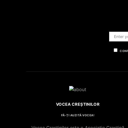
CONF
VOCEA CREȘTINILOR
FĂ-ȚI AUZITĂ VOCEA!
Vocea Creștinilor este o Asociație Creștină