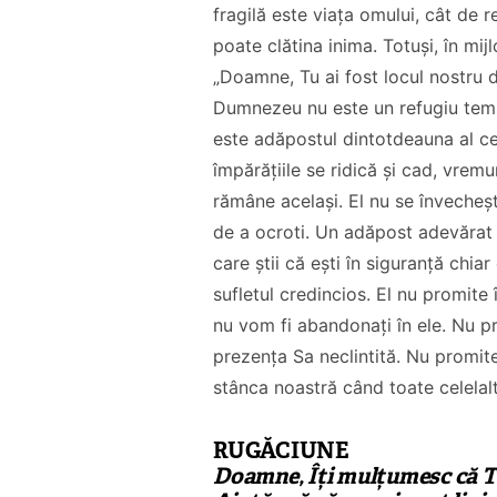
fragilă este viața omului, cât de
poate clătina inima. Totuși, în mij
„Doamne, Tu ai fost locul nostru
Dumnezeu nu este un refugiu tempo
este adăpostul dintotdeauna al cel
împărățiile se ridică și cad, vrem
Co-fondatorul
rămâne același. El nu se învecheșt
Proiectul de Lege
Bisericii Sataniste
de a ocroti. Un adăpost adevărat n
pe modelul
din Africa de Sud,
care știi că ești în siguranță ch
Barnevernet și
renuntă după ce
sufletul credincios. El nu promite
Jugendamt- Ben
experimenteaza
nu vom fi abandonați în ele. Nu pr
Oni Ardelean
dragostea lui
prezența Sa neclintită. Nu promite
Hristos
stânca noastră când toate celelalt
CITEȘTE
CITEȘTE
RUGĂCIUNE
Doamne, Îți mulțumesc că Tu