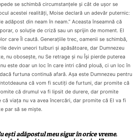
 repede se schimbă circumstanțele și cât de ușor se
locul acestei realități, Moise declară un adevăr puternic:
 de adăpost din neam în neam.” Aceasta înseamnă că
rar, o soluție de criză sau un sprijin de moment. El
or care Îl caută. Generațiile trec, oamenii se schimbă,
urile devin uneori tulburi și apăsătoare, dar Dumnezeu
e, nu obosește, nu Se retrage și nu Își pierde puterea
u este doar un loc în care intri când plouă, ci un loc în
iar dacă furtuna continuă afară. Așa este Dumnezeu pentru
Dragă Cipria
 întotdeauna că vom fi scutiți de furtuni, dar promite că
De ce ai pleca(t) din
Mesaj Florin
omite că drumul va fi lipsit de durere, dar promite
biserica locală?
Ianovici
 că viața nu va avea încercări, dar promite că El va fi
e par să se miște.
CITEȘTE
CITEȘTE
 ești adăpostul meu sigur în orice vreme.