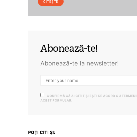
CITEȘTE
Abonează-te!
Abonează-te la newsletter!
CONFIRMĂ CĂ AI CITIT ȘI EȘTI DE ACORD CU TERMEN
ACEST FORMULAR.
POȚI CITI ȘI: