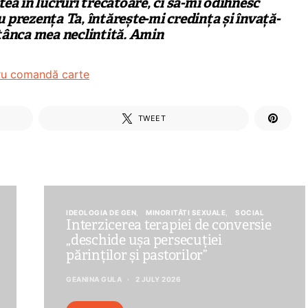
ea în lucruri trecătoare, ci să-mi odihnesc
 prezența Ta, întărește-mi credința și învață-
tânca mea neclintită. Amin
tru comandă carte
TWEET
IDEOLOGIA DE GEN
MINORITĂTI SEXUALE
SOCIAL
Interzicerea terapiei de conversie
„deschide ușa persecuției
părinților și pastorilor”
GEANINA GULA
2 JULY 2026