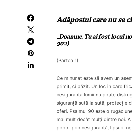
Adăpostul care nu se c
„Doamne, Tu ai fost locul n
90:1)
(Partea 1)
Ce minunat este să avem un aseme
primit, ci păzit. Un loc în care fri
nesiguranța lumii nu poate distru
siguranță sută la sută, protecție 
oferi. Psalmul 90 este o rugăciune
mai mult decât mulți dintre noi. A 
popor prin nesiguranță, lipsuri, ne