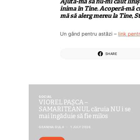
Ajută-mă să nu-mi caut linișt
inima în Tine. Acoperă-mă cu
mă să alerg mereu la Tine, S
Un gând pentru astăzi –
link pen
SHARE
SOCIAL
VIOREL PAȘCA –
SAMARITEANUL căruia NU i se
mai îngăduie să fie milos
GEANINA GULA
1 JULY 2026