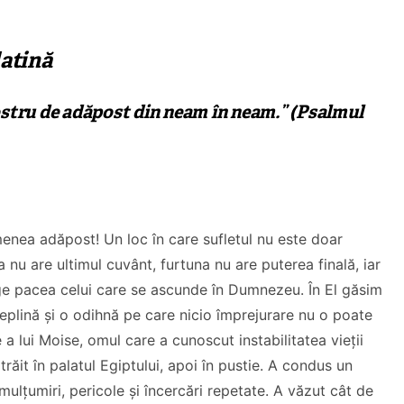
latină
ostru de adăpost din neam în neam.” (Psalmul
nea adăpost! Un loc în care sufletul nu este doar
ca nu are ultimul cuvânt, furtuna nu are puterea finală, iar
ge pacea celui care se ascunde în Dumnezeu. În El găsim
deplină și o odihnă pe care nicio împrejurare nu o poate
 a lui Moise, omul care a cunoscut instabilitatea vieții
trăit în palatul Egiptului, apoi în pustie. A condus un
mulțumiri, pericole și încercări repetate. A văzut cât de