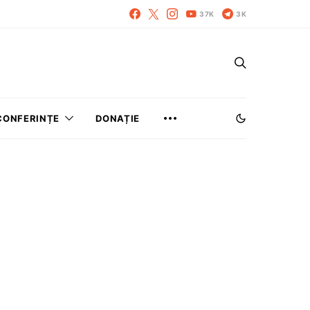
37K
3K
CONFERINȚE
DONAȚIE