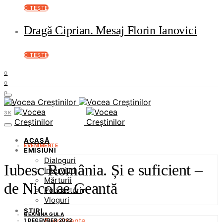
CITEȘTE
Dragă Ciprian. Mesaj Florin Ianovici
CITEȘTE
0
0
0
37K
3K
ACASĂ
EVENIMENTE
EMISIUNI
Dialoguri
Iubesc România. Și e suficient –
Interviuri
Mărturii
de Nicolae Geantă
Podcasturi
Vloguri
ȘTIRI
GEANINA GULA
Evenimente
1 DECEMBER 2023