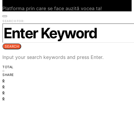
Platforma prin care se face auzită vocea ta!
SEARCH FOR:
SEARCH
Input your search keywords and press Enter.
TOTAL
0
SHARE
0
0
0
0