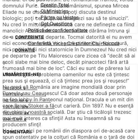
Creștin Total
domnului Puric. Pentru că românismul, spunea Mircea
OLMinistries
Eliade nu se discută. “Nu-ţi poţi discuta destinul
Părtaș cu Hristos
biologic; poţi cel puţin să emigrezi sau să te sinucizi”.
Got Questions
Nu cred în mitologia mioritică care ne defineşte ca fiind
Politică de confidențialitate
manolici. Adică damblaua asta de-a dărâma întruna şi
de-a construi mai departe. Tocmai datorită ei nu avem
CONFERINȚE
nici economie solidă, nici şcoli puternice, nici cultură,
Conferinta Vocea Crestinilor Cluj-Napoca
nici politică! Şi nici statornicie în Dumnezeu! Nu cred nici
DONAȚIE
pe departe pe Titu Maiorescu care zicea că “decât să ai
şcoli slabe mai bine deloc, decât pinacoteci fără artă
frumoasă mai bine de loc”. Căci eu sunt de părerea lui
Michelangelo: “problema oamenilor nu este că ţintesc
URMĂREȘTE-NE!
prea sus şi eşuează, ci că ţintesc prea jos şi reuşesc!”
Nu cred că România are imagine mondială doar prin
FACEBOOK
0
LIKES
Dracula sau Ceauşescu! Că doar astea două personaje
TWITTER
0
FOLLOWERS
ne fac lobby în Panteonul naţional. Dracula e un mit din
INSTAGRAM
0
FOLLOWERS
care Bram Stoker a făcut carieră. Din 1897. Nu e esenţă
YOUTUBE
37K
SUBSCRIBERS
din chimia noastră socială. Dar ştiu că ticăloşii trezesc
TELEGRAM
3K
FOLLOWERS
mai mult interes ca sfinţii! Asta nu înseamnă să nu
WHATSAPP
0
producem sfinţi!
Nu-i cred nici pe românii din diaspora ori de-acasă care
COMENTARII
spun ostentativ pe la colţuri că România e o ţară de doi