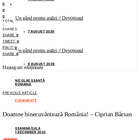
0
0
0
Un gând pentru astăzi // Devoțional
TOTAL
0
SHARES
7 AUGUST 2026
SHARE
0
TWEET
0
PIN IT
0
Un gând pentru astăzi // Devoțional
SHARE
0
6 AUGUST 2026
Haștag-uri relaționate
NICOLAE GEANTĂ
ROMANIA
PREVIOUS ARTICLE
EVENIMENTE
Doamne binecuvântează România! – Ciprian Bârsan
GEANINA GULA
1 DECEMBER 2023