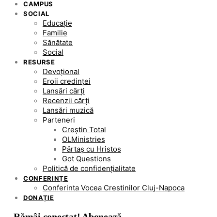
CAMPUS
SOCIAL
Educație
Familie
Sănătate
Social
RESURSE
Devoțional
Eroii credinței
Lansări cărți
Recenzii cărți
Lansări muzică
Parteneri
Creștin Total
OLMinistries
Părtaș cu Hristos
Got Questions
Politică de confidențialitate
CONFERINȚE
Conferinta Vocea Crestinilor Cluj-Napoca
DONAȚIE
Rămâi conectat! Abonează-