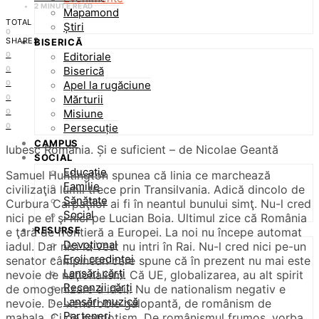
2 MINUTE READ
Mapamond
TOTAL
Știri
0
SHARES
BISERICĂ
Editoriale
0
Biserică
0
Apel la rugăciune
0
Mărturii
0
Misiune
0
Persecuție
0
CAMPUS
Iubesc România. Și e suficient – de Nicolae Geantă
SOCIAL
Educație
Samuel Huntington spunea că linia ce marchează
Familie
civilizaţia lumii trece prin Transilvania. Adică dincolo de
Sănătate
Curbura Carpaţilor ai fi în neantul bunului simţ. Nu-l cred
Social
nici pe el şi nici pe Lucian Boia. Ultimul zice că România
RESURSE
e ţară de frontieră a Europei. La noi nu începe automat
Devoțional
iadul. Dar nici la Vest nu intri în Rai. Nu-l cred nici pe-un
Eroii credinței
senator câmpinean care spune că în prezent nu mai este
Lansări cărți
nevoie de naţionalism. Că UE, globalizarea, au alt spirit
Recenzii cărți
de omogenizare a ideii. Nu de nationalism negativ e
Lansări muzică
nevoie. De xenofobie galopantă, de românism de
Parteneri
mahala. Ci de patriotism. De românismul frumos, vorba