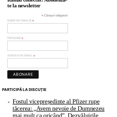
te la newsletter
*
Câmpuri obligatorii
NUME DE FAMILIE
*
PRENUME
*
ADRESA DE EMAIL
*
PARTICIPĂ LA DISCUȚIE
Fostul vicepreședinte al Pfizer rupe
tăcerea: „Avem nevoie de Dumnezeu
mai mult ca oricând”. Dezvăluirile