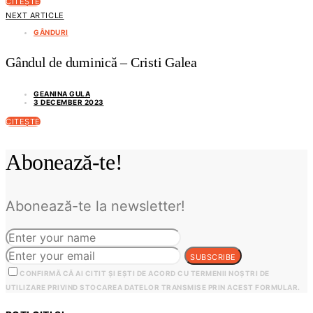
CITEȘTE
NEXT ARTICLE
GÂNDURI
Gândul de duminică – Cristi Galea
GEANINA GULA
3 DECEMBER 2023
CITEȘTE
Abonează-te!
Abonează-te la newsletter!
SUBSCRIBE
CONFIRMĂ CĂ AI CITIT ȘI EȘTI DE ACORD CU TERMENII NOȘTRI DE
UTILIZARE PRIVIND STOCAREA DATELOR TRANSMISE PRIN ACEST FORMULAR.