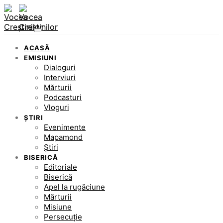
ACASĂ
EMISIUNI
Dialoguri
Interviuri
Mărturii
Podcasturi
Vloguri
ȘTIRI
Evenimente
Mapamond
Știri
BISERICĂ
Editoriale
Biserică
Apel la rugăciune
Mărturii
Misiune
Persecuție