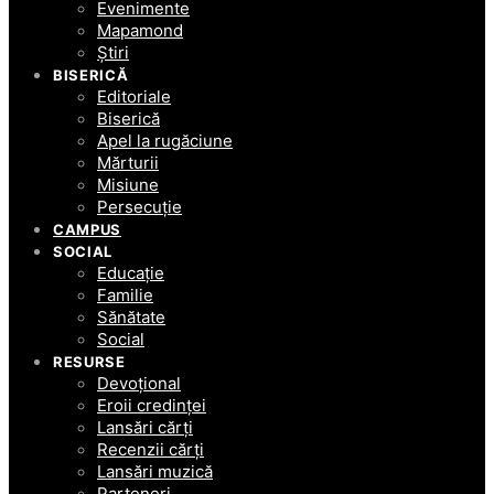
Evenimente
Mapamond
Știri
BISERICĂ
Editoriale
Biserică
Apel la rugăciune
Mărturii
Misiune
Persecuție
CAMPUS
SOCIAL
Educație
Familie
Sănătate
Social
RESURSE
Devoțional
Eroii credinței
Lansări cărți
Recenzii cărți
Lansări muzică
Parteneri