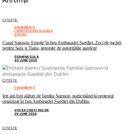
POȚI CITI ȘI:
CITEȘTE
EVENIMENTE
LIBERTATE RELIGIOASA
SOCIAL
Cazul Samson: Emoție în fața Ambasadei Suediei. Zeci de jucării
pentru Sara și Tiana, ignorate de autoritățile suedeze
GEANINA GULA
30 JUNE 2026
CITEȘTE
EVENIMENTE
Ieri am fost alături de familia Samson, participând la protestul
organizat în fața Ambasadei Suediei din Dublin.
VOCEA CREȘTINILOR
29 JUNE 2026
CITEȘTE