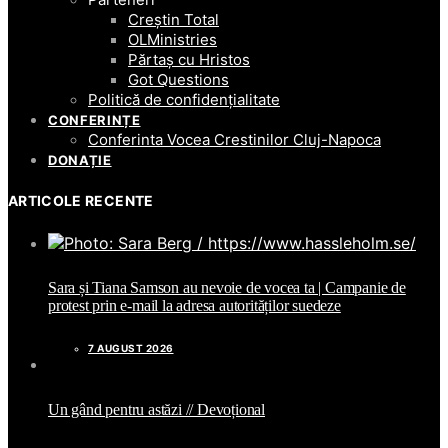
Creștin Total
OLMinistries
Părtaș cu Hristos
Got Questions
Politică de confidențialitate
CONFERINȚE
Conferinta Vocea Crestinilor Cluj-Napoca
DONAȚIE
ARTICOLE RECENTE
Sara și Tiana Samson au nevoie de vocea ta | Campanie de
protest prin e-mail la adresa autorităților suedeze
7 AUGUST 2026
Un gând pentru astăzi // Devoțional