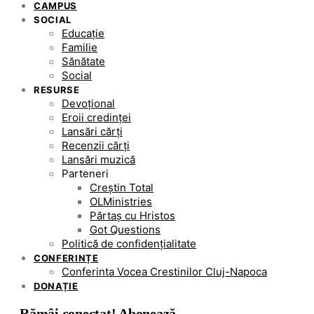
CAMPUS
SOCIAL
Educație
Familie
Sănătate
Social
RESURSE
Devoțional
Eroii credinței
Lansări cărți
Recenzii cărți
Lansări muzică
Parteneri
Creștin Total
OLMinistries
Părtaș cu Hristos
Got Questions
Politică de confidențialitate
CONFERINȚE
Conferinta Vocea Crestinilor Cluj-Napoca
DONAȚIE
Rămâi conectat! Abonează-