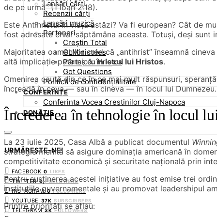
Lansări cărți
de pe urmă” (1 Ioan 2:18).
Recenzii cărți
Lansări muzică
Este Antihristul în viață astăzi? Va fi european? Cât de m
Parteneri
fost adresate chiar săptămâna aceasta. Totuși, deși sunt i
Creștin Total
Majoritatea oamenilor cred că „antihrist” înseamnă cineva c
OLMinistries
altă implicație puternică:
în locul lui Hristos
.
Părtaș cu Hristos
Got Questions
Omenirea caută din ce în ce mai mult răspunsuri, speranță, 
Politică de confidențialitate
încreadă în ceva — sau în cineva — în locul lui Dumnezeu.
CONFERINȚE
Conferinta Vocea Crestinilor Cluj-Napoca
Încrederea în tehnologie în locul 
DONAȚIE
La 23 iulie 2025, Casa Albă a publicat documentul
Winnin
URMĂREȘTE-NE!
strategie menită să asigure dominația americană în domeniul
competitivitate economică și securitate națională prin inte
FACEBOOK
0
LIKES
Pentru susținerea acestei inițiative au fost emise trei ordi
TWITTER
0
FOLLOWERS
instituțiile guvernamentale și au promovat leadershipul am
INSTAGRAM
0
FOLLOWERS
YOUTUBE
37K
SUBSCRIBERS
Printre priorități se aflau:
TELEGRAM
3K
FOLLOWERS