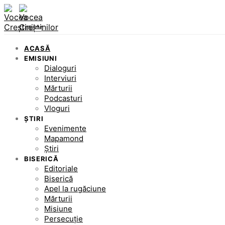
ACASĂ
EMISIUNI
Dialoguri
Interviuri
Mărturii
Podcasturi
Vloguri
ȘTIRI
Evenimente
Mapamond
Știri
BISERICĂ
Editoriale
Biserică
Apel la rugăciune
Mărturii
Misiune
Persecuție