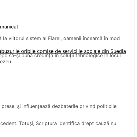
omunicat
.
la viitorul sistem al Fiarei, oamenii încearcă în mod
uzurile oribile comise de serviciile sociale din Suedia
cepe să-și pună credința în soluții tehnologice în locul
nezeu.
resei și influențează dezbaterile privind politicile
cedent. Totuși, Scriptura identifică drept cauză nu