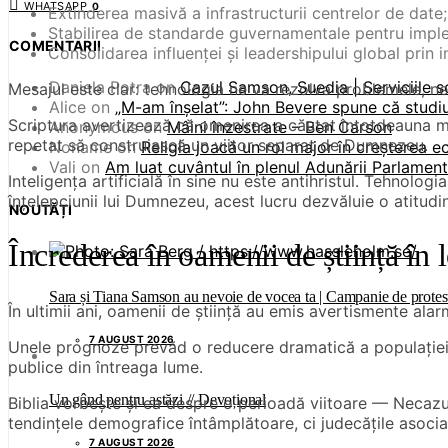
WHATSAPP
0
Extinderea masivă a infrastructurii centrelor de date;
Stabilirea de standarde guvernamentale pentru imple
COMENTARII
Consolidarea influenței și leadershipului global prin in
Daniela Potra
on
Cazul Samson, Suedia | Serviciile s
Mesajul este clar: tehnologia ne va rezolva problemele, ne v
Alice
on
„M-am înșelat”: John Bevere spune că studiul
Scriptura avertizează că omenirea a căutat întotdeauna mânt
Anonymous
on
Mâini înzestrate – Ben Carson
repetat să construiască un viitor separat de Dumnezeu.
Noname
on
Religia joacă un rol major în creșterea 
Vali
on
Am luat cuvântul în plenul Adunării Parlament
Inteligența artificială în sine nu este antihristul. Tehnolog
înțelepciunii lui Dumnezeu, acest lucru dezvăluie o atitudi
NOUTĂȚI
Încrederea în oamenii de știință în
Sara și Tiana Samson au nevoie de vocea ta | Campanie de protest 
În ultimii ani, oamenii de știință au emis avertismente alar
7 AUGUST 2026
Unele prognoze prevăd o reducere dramatică a populației gl
publice din întreaga lume.
Un gând pentru astăzi // Devoțional
Biblia vorbește și ea despre o perioadă viitoare — Necazul
tendințele demografice întâmplătoare, ci judecățile asoci
7 AUGUST 2026