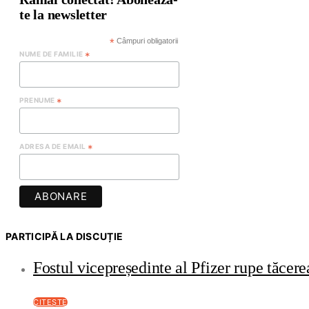
te la newsletter
*
Câmpuri obligatorii
NUME DE FAMILIE
*
PRENUME
*
ADRESA DE EMAIL
*
PARTICIPĂ LA DISCUȚIE
Fostul vicepreședinte al Pfizer rupe tăce
CITEȘTE