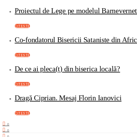
Proiectul de Lege pe modelul Barneverne
CITEȘTE
Co-fondatorul Bisericii Sataniste din Afri
CITEȘTE
De ce ai pleca(t) din biserica locală?
CITEȘTE
Dragă Ciprian. Mesaj Florin Ianovici
CITEȘTE
0
0
0