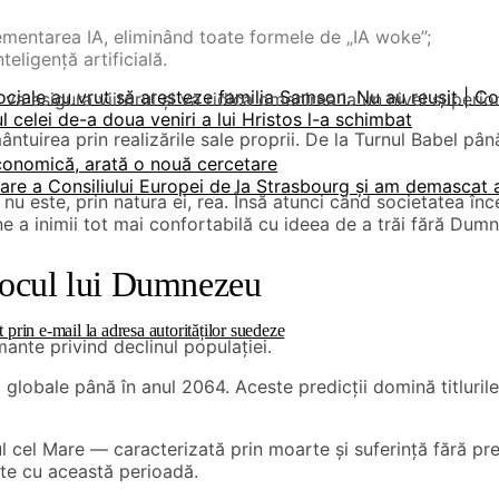
mentarea IA, eliminând toate formele de „IA woke”;
teligență artificială.
ociale au vrut să aresteze familia Samson. Nu au reușit | C
a asigura viitorul și va ridica omenirea la un nivel superior
 celei de-a doua veniri a lui Hristos l-a schimbat
uirea prin realizările sale proprii. De la Turnul Babel până 
economică, arată o nouă cercetare
are a Consiliului Europei de la Strasbourg și am demascat ab
ia nu este, prin natura ei, rea. Însă atunci când societatea în
ne a inimii tot mai confortabilă cu ideea de a trăi fără Dum
 locul lui Dumnezeu
prin e-mail la adresa autorităților suedeze
mante privind declinul populației.
obale până în anul 2064. Aceste predicții domină titlurile p
 cel Mare — caracterizată prin moarte și suferință fără pre
ate cu această perioadă.