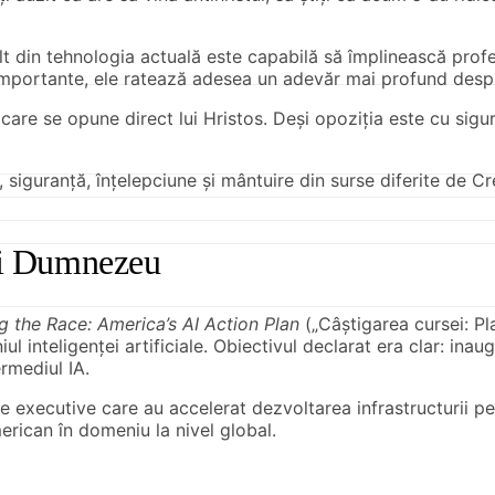
ult din tehnologia actuală este capabilă să împlinească prof
mportante, ele ratează adesea un adevăr mai profund despre 
are se opune direct lui Hristos. Deși opoziția este cu sigur
siguranță, înțelepciune și mântuire din surse diferite de Cre
lui Dumnezeu
g the Race: America’s AI Action Plan
(„Câștigarea cursei: Pla
 inteligenței artificiale. Obiectivul declarat era clar: ina
rmediul IA.
ne executive care au accelerat dezvoltarea infrastructurii pen
erican în domeniu la nivel global.