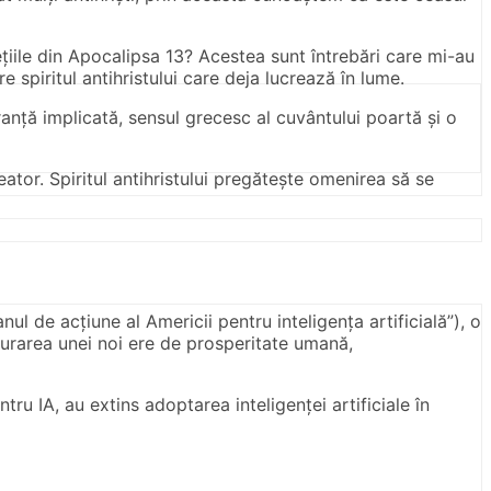
ețiile din Apocalipsa 13? Acestea sunt întrebări care mi-au
spiritul antihristului care deja lucrează în lume.
anță implicată, sensul grecesc al cuvântului poartă și o
ator. Spiritul antihristului pregătește omenirea să se
nul de acțiune al Americii pentru inteligența artificială”), o
ugurarea unei noi ere de prosperitate umană,
tru IA, au extins adoptarea inteligenței artificiale în