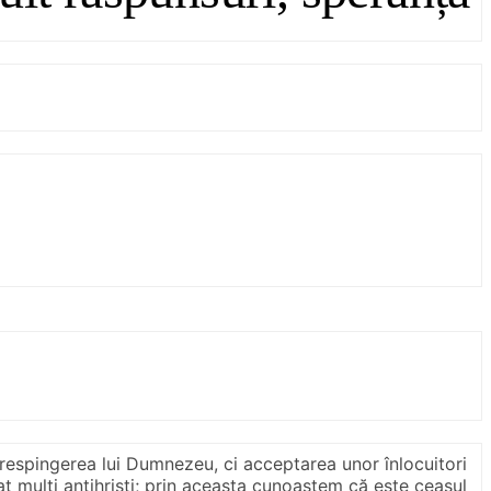
 respingerea lui Dumnezeu, ci acceptarea unor înlocuitori
icat mulți antihriști; prin aceasta cunoaștem că este ceasul