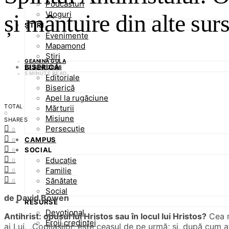
Podcasturi
Vloguri
și mântuire din alte sur
ȘTIRI
Evenimente
Mapamond
Știri
GEANINA GULA
BISERICĂ
12 JUNE 2026
5 MINUTE READ
Editoriale
Biserică
Apel la rugăciune
TOTAL
Mărturii
0
Misiune
SHARES
Persecuție
0
CAMPUS
0
SOCIAL
0
Educație
0
Familie
0
Sănătate
0
Social
de David Bowen
RESURSE
Devoțional
Antihrist: opusul lui Hristos sau în locul lui Hristos?
Cea m
Eroii credinței
ai Lui. „Copilașilor, este ceasul de pe urmă; și, după cum a