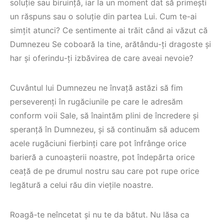
soluție sau biruință, iar la un moment dat să primești
un răspuns sau o soluție din partea Lui. Cum te-ai
simțit atunci? Ce sentimente ai trăit când ai văzut că
Dumnezeu Se coboară la tine, arătându-ți dragoste și
har și oferindu-ți izbăvirea de care aveai nevoie?
Co-fondatorul
Cuvântul lui Dumnezeu ne învață astăzi să fim
Proiectul de Lege
Bisericii Sataniste
perseverenți în rugăciunile pe care le adresăm
pe modelul
din Africa de Sud,
conform voii Sale, să înaintăm plini de încredere și
Barnevernet și
renuntă după ce
speranță în Dumnezeu, și să continuăm să aducem
Jugendamt- Ben
experimenteaza
acele rugăciuni fierbinți care pot înfrânge orice
Oni Ardelean
dragostea lui
barieră a cunoașterii noastre, pot îndepărta orice
Hristos
ceață de pe drumul nostru sau care pot rupe orice
CITEȘTE
legătură a celui rău din viețile noastre.
CITEȘTE
Roagă-te neîncetat și nu te da bătut. Nu lăsa ca