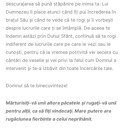
descurajarea să pună stăpânire pe inima ta. Lui
Dumnezeu îi place atunci când îți pui încrederea în
brațul Său și când te vede că te rogi și îi vorbești
despre lucrurile care ți se întâmplă. De aceea te
îndemn astăzi prin Duhul Sfânt, continuă să te rogi
indiferent de lucrurile care pe care le vezi sau le
cunoști, pentru că la vremea potrivită vei secera cu
cântări de veselie și vei privi la felul cum Domnul a
intervenit și te-a izbăvit din toate încercările tale.
Domnul să te binecuvinteze!
Mărturisiţi-vă unii altora păcatele şi rugaţi-vă unii
pentru alţii, ca să fiţi vindecaţi. Mare putere are
rugăciunea fierbinte a celui neprihănit.