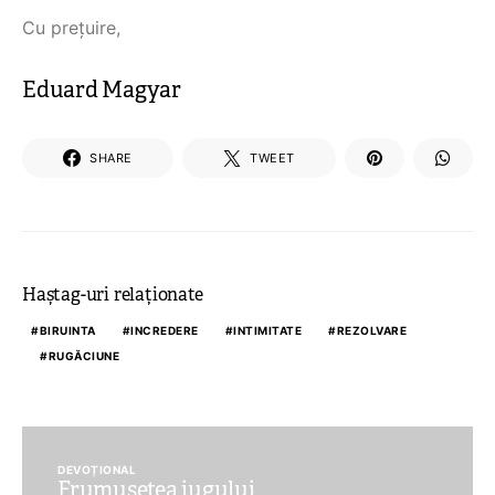
Cu prețuire,
Eduard Magyar
SHARE
TWEET
Haștag-uri relaționate
BIRUINTA
INCREDERE
INTIMITATE
REZOLVARE
RUGĂCIUNE
DEVOȚIONAL
Frumusețea jugului