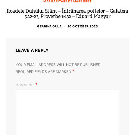
MARGARITARE DE MARE PRET
Roadele Duhului Sfânt – Înfrânarea poftelor – Galateni
D
5:22-23; Proverbe 16:32 – Eduard Magyar
GEANINA GULA
20 OCTOBER 2023
LEAVE A REPLY
YOUR EMAIL ADDRESS WILL NOT BE PUBLISHED.
*
REQUIRED FIELDS ARE MARKED
COMMENT