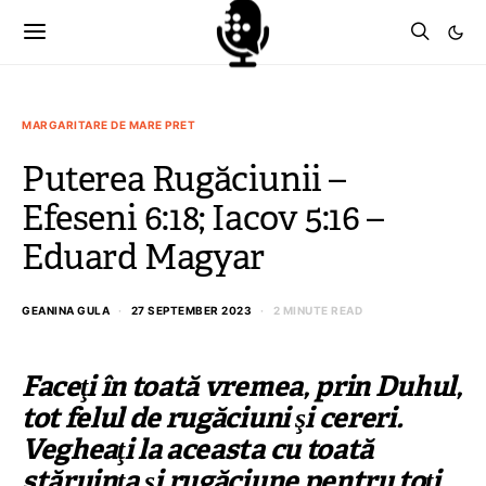
MARGARITARE DE MARE PRET
Puterea Rugăciunii –
Efeseni 6:18; Iacov 5:16 –
Eduard Magyar
GEANINA GULA
27 SEPTEMBER 2023
2 MINUTE READ
Faceţi în toată vremea, prin Duhul,
tot felul de rugăciuni şi cereri.
Vegheaţi la aceasta cu toată
stăruinţa şi rugăciune pentru toţi