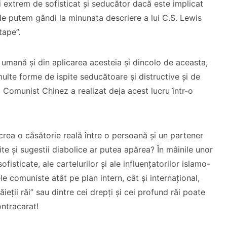
i extrem de sofisticat și seducător dacă este implicat
 Ne putem gândi la minunata descriere a lui C.S. Lewis
tape”.
umană și din aplicarea acesteia și dincolo de aceasta,
ulte forme de ispite seducătoare și distructive și de
l Comunist Chinez a realizat deja acest lucru într-o
 crea o căsătorie reală între o persoană și un partener
ite și sugestii diabolice ar putea apărea? În mâinile unor
ofisticate, ale cartelurilor și ale influențatorilor islamo-
e comuniste atât pe plan intern, cât și internațional,
băieții răi” sau dintre cei drepți și cei profund răi poate
ontracarat!