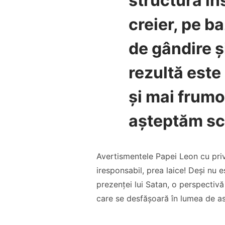
structură in
creier, pe b
de gândire ș
rezultă este
și mai frumo
așteptăm sci
Avertismentele Papei Leon cu privi
iresponsabil, prea laice! Deși nu
prezenței lui Satan, o perspectivă
care se desfășoară în lumea de as