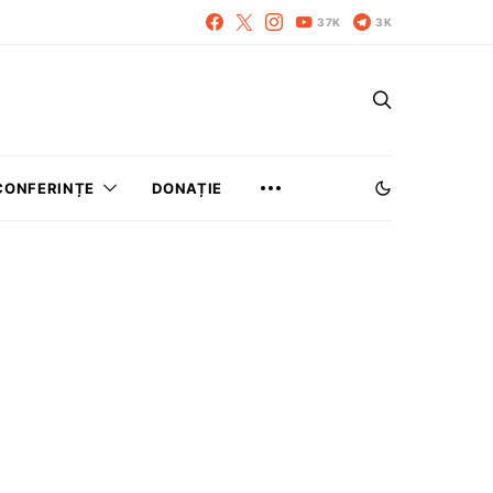
37K
3K
CONFERINȚE
DONAȚIE