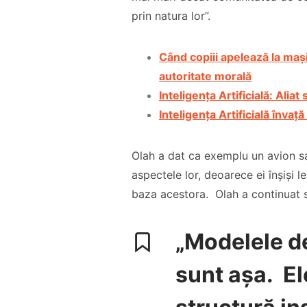
prin natura lor”.
Când copiii apelează la mașin
autoritate morală
Inteligența Artificială: Alia
Inteligența Artificială înva
Co-fondatorul
Proiectul de Lege
Bisericii Sataniste
pe modelul
din Africa de Sud,
Olah a dat ca exemplu un avion sau
Barnevernet și
renuntă după ce
aspectele lor, deoarece ei înșiși le
Jugendamt- Ben
experimenteaza
baza acestora. Olah a continuat 
Oni Ardelean
dragostea lui
Hristos
„Modelele de
CITEȘTE
CITEȘTE
sunt așa. El