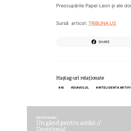
Preocupările Papei Leon și ale dom
Sursă articol:
TRIBUNA.US
SHARE
Haștag-uri relaționate
AI
DIAVOLUL
INTELIGENTA ARTIFI
DEVOȚIONAL
Un gând pentru astăzi //
Devoțional