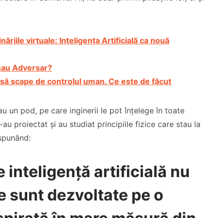
ăriile virtuale: Inteligența Artificială ca nouă
t sau Adversar?
ță să scape de controlul uman. Ce este de făcut
 un pod, pe care inginerii le pot înțelege în toate
Dragă Cipria
-au proiectat și au studiat principiile fizice care stau la
De ce ai pleca(t) din
Mesaj Florin
spunând:
biserica locală?
Ianovici
 inteligență artificială nu
CITEȘTE
CITEȘTE
e sunt dezvoltate pe o