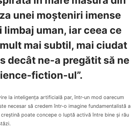
spirată în mare măsură din
aza unei moșteniri imense
i limbaj uman, iar ceea ce
 mult mai subtil, mai ciudat
s decât ne-a pregătit să ne
ence-fiction-ul”.
re la inteligența artificială par, într-un mod oarecum
 este necesar să credem într-o imagine fundamentalistă a
 creștină poate concepe o luptă activă între bine și rău
tăzi.