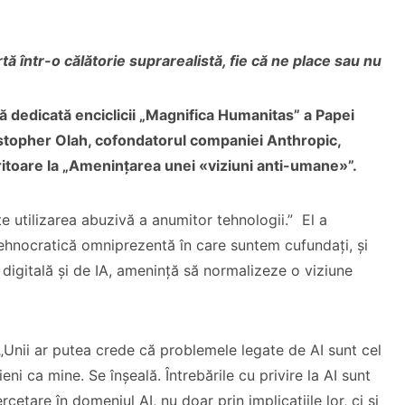
 într-o călătorie suprarealistă, fie că ne place sau nu
ă dedicată enciclicii „Magnifica Humanitas” a Papei
ristopher Olah, cofondatorul companiei Anthropic,
itoare la „Amenințarea unei «viziuni anti-umane»”.
e utilizarea abuzivă a anumitor tehnologii.” El a
ehnocratică omniprezentă în care suntem cufundați, și
 digitală și de IA, amenință să normalizeze o viziune
 „Unii ar putea crede că problemele legate de AI sunt cel
ni ca mine. Se înșeală. Întrebările cu privire la AI sunt
etare în domeniul AI, nu doar prin implicațiile lor, ci și