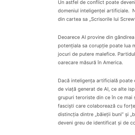
Un astfel de conflict poate deven
domeniul inteligenței artificiale.
din cartea sa „Scrisorile lui Screw
Deoarece AI provine din gândirea 
potențiala sa corupție poate lua m
jocuri de putere malefice. Partidu
oarecare măsură în America.
Dacă inteligența artificială poate
de viață generat de AI, ce alte isp
grupuri teroriste din ce în ce mai s
fasciști care colaborează cu forțel
distincția dintre „băieții buni” și „
deveni greu de identificat și de c