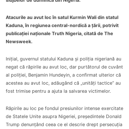
slujbelor de duminică din Nigeria.
Atacurile au avut loc în satul Kurmin Wali din statul
Kaduna, în regiunea central-nordică a țării, potrivit
publicației naționale Truth Nigeria, citată de The
Newsweek.
Inițial, guvernul statului Kaduna și poliția nigeriană au
negat că răpirile au avut loc, dar purtătorul de cuvânt
al poliției, Benjamin Hundeyin, a confirmat ulterior că
acestea au avut loc, adăugând că „unități tactice” au
fost trimise pentru a ajuta la salvarea victimelor.
Răpirile au loc pe fondul presiunilor intense exercitate
de Statele Unite asupra Nigeriei, președintele Donald
Trump denunțând ceea ce el descrie drept persecuția