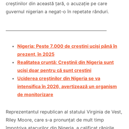
creștinilor din această țară, o acuzație pe care
guvernul nigerian a negat-o în repetate rânduri.
__________________________________________________
Nigeria: Peste 7.000 de creștini uciși până în
Co-fondatorul
prezent, în 2025
Proiectul de Lege
Bisericii Sataniste
Realitatea cruntă: Creștinii din Nigeria sunt
pe modelul
din Africa de Sud,
uciși doar pentru că sunt creștini
Barnevernet și
renuntă după ce
Uciderea creștinilor din Nigeria se va
Jugendamt- Ben
experimenteaza
intensifica în 2026, avertizează un organism
Oni Ardelean
dragostea lui
de monitorizare
Hristos
CITEȘTE
CITEȘTE
Reprezentantul republican al statului Virginia de Vest,
Riley Moore, care s-a pronunțat de mult timp
împotriva atacurilor din Nigeria, a calificat răpirile