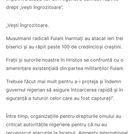
drept „vești îngrozitoare”.
„Vești îngrozitoare.
Musulmanii radicali Fulani înarmați au atacat ieri trei
biserici și au răpit peste 100 de credincioși creștini.
Frații și surorile noastre în Hristos se confruntă cu o
amenințare existențială din partea militanților Fulani.
Trebuie făcut mai mult pentru a-i proteja și îndemn
guvernul nigerian să asigure întoarcerea rapidă și în
siguranță a tuturor celor care au fost capturați”.
Între timp, organizațiile pentru drepturile omului au
criticat autoritățile nigeriene pentru că nu au
recunoscut atacurile la început, Amnesty International