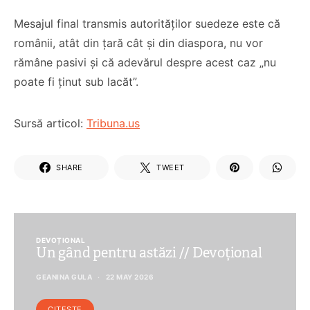
Mesajul final transmis autorităților suedeze este că
românii, atât din țară cât și din diaspora, nu vor
rămâne pasivi și că adevărul despre acest caz „nu
poate fi ținut sub lacăt”.
Sursă articol:
Tribuna.us
SHARE
TWEET
DEVOȚIONAL
Un gând pentru astăzi // Devoțional
GEANINA GULA
22 MAY 2026
CITEȘTE