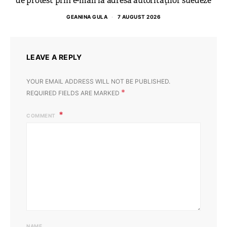
de protest prin e-mail la adresa autorităților suedeze
GEANINA GULA
7 AUGUST 2026
LEAVE A REPLY
YOUR EMAIL ADDRESS WILL NOT BE PUBLISHED.
*
REQUIRED FIELDS ARE MARKED
COMMENT
NAME