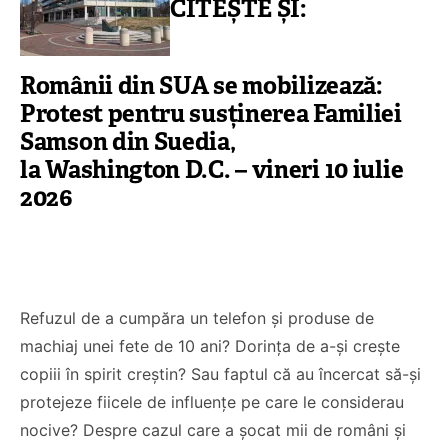
CITEȘTE ȘI:
Românii din SUA se mobilizează:
Protest pentru susținerea Familiei
Samson din Suedia,
la Washington D.C. – vineri 10 iulie
Co-fondatorul
2026
Proiectul de Lege
Bisericii Sataniste
pe modelul
din Africa de Sud,
Barnevernet și
renuntă după ce
Jugendamt- Ben
experimenteaza
Oni Ardelean
dragostea lui
Refuzul de a cumpăra un telefon și produse de
Hristos
machiaj unei fete de 10 ani? Dorința de a-și crește
CITEȘTE
copiii în spirit creștin? Sau faptul că au încercat să-și
CITEȘTE
protejeze fiicele de influențe pe care le considerau
nocive? Despre cazul care a șocat mii de români și