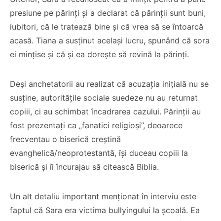
presiune pe părinți și a declarat că părinții sunt buni,
iubitori, că le tratează bine și că vrea să se întoarcă
acasă. Tiana a susținut același lucru, spunând că sora
ei mințise și că și ea dorește să revină la părinți.
Deși anchetatorii au realizat că acuzația inițială nu se
susține, autoritățile sociale suedeze nu au returnat
copiii, ci au schimbat încadrarea cazului. Părinții au
fost prezentați ca „fanatici religioși”, deoarece
frecventau o biserică creștină
evanghelică/neoprotestantă, își duceau copiii la
biserică și îi încurajau să citească Biblia.
Un alt detaliu important menționat în interviu este
faptul că Sara era victima bullyingului la școală. Ea