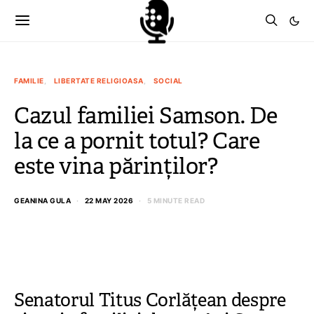
FAMILIE
LIBERTATE RELIGIOASA
SOCIAL
Cazul familiei Samson. De
la ce a pornit totul? Care
este vina părinților?
GEANINA GULA
22 MAY 2026
5 MINUTE READ
Senatorul Titus Corlățean despre