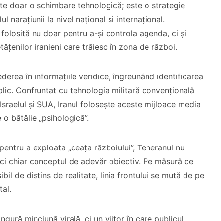
te doar o schimbare tehnologică; este o strategie
 narațiunii la nivel național și internațional.
olosită nu doar pentru a-și controla agenda, ci și
tățenilor iranieni care trăiesc în zona de război.
derea în informațiile veridice, îngreunând identificarea
blic. Confruntat cu tehnologia militară convențională
Israelul și SUA, Iranul folosește aceste mijloace media
 o bătălie „psihologică”.
pentru a exploata „ceața războiului”, Teheranul nu
, ci chiar conceptul de adevăr obiectiv. Pe măsură ce
ibil de distins de realitate, linia frontului se mută de pe
tal.
gură minciună virală, ci un viitor în care publicul