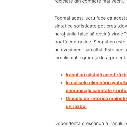
reciclate din conflicte mai vechi.
Tocmai acest lucru face ca aceste
sintetice sofisticate pot crea „dov
narațiunile false să devină virale î
poată contrazice. Scopul nu este d
un eveniment sau altul. Este acel
jurnalismul legitim și de a proiect
Iranul nu câștigă acest răzb
În culisele eliminării ayat
comunicații sabotate și inf
Dincolo de retorica mainstr
un război
Dependența crescândă a Iranului d