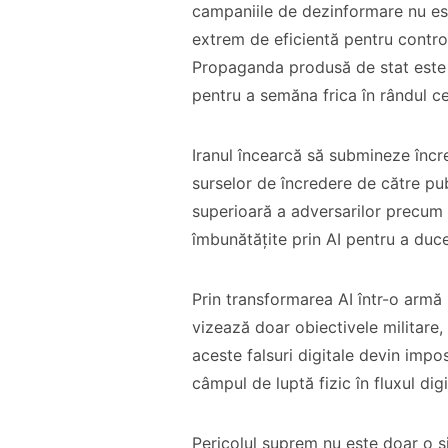
campaniile de dezinformare nu es
extrem de eficientă pentru controlul
Propaganda produsă de stat este f
pentru a semăna frica în rândul ce
Iranul încearcă să submineze încre
surselor de încredere de către pu
superioară a adversarilor precum 
îmbunătățite prin AI pentru a duce
Prin transformarea AI într-o armă 
vizează doar obiectivele militare
aceste falsuri digitale devin impos
câmpul de luptă fizic în fluxul digi
Pericolul suprem nu este doar o sin