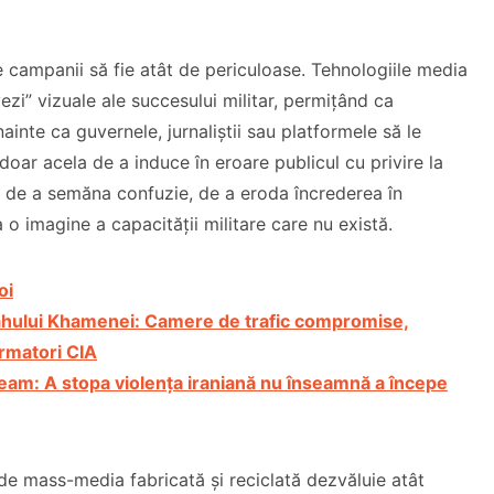
 campanii să fie atât de periculoase. Tehnologiile media
ezi” vizuale ale succesului militar, permițând ca
nainte ca guvernele, jurnaliștii sau platformele să le
oar acela de a induce în eroare publicul cu privire la
a de a semăna confuzie, de a eroda încrederea în
a o imagine a capacității militare care nu există.
oi
ollahului Khamenei: Camere de trafic compromise,
ormatori CIA
eam: A stopa violența iraniană nu înseamnă a începe
e mass-media fabricată și reciclată dezvăluie atât