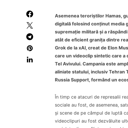
Asemenea teroriștilor Hamas, gu
digitală folosind conținut media 
supremație militară și a răspândi
atât de eficient granița dintre re
Grok de la xAI, creat de Elon Mus
care un videoclip sintetic care a
Tel Avivului. Campania este ampl
aliniate statului, inclusiv Tehra
Russia Support, formând un ecos
În timp ce atacuri de represalii re
sociale au fost, de asemenea, sat
și scene de pe câmpul de luptă ca
videoclipuri au fost dezvăluite ult