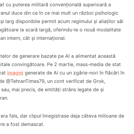
tat cu puterea militară convențională superioară a
heranul duce din ce în ce mai mult un război psihologic
și larg disponibile permit acum regimului și aliaților săi
ngătoare la scară largă, oferindu-le o nouă modalitate
n intern, cât și internațional.
ntelor de generare bazate pe AI a alimentat această
igitale convingătoare. Pe 2 martie, mass-media de stat
uzat
imagini
generate de AI cu un zgârie-nori în flăcări în
 de @TehranTimes79, un cont verificat de Grok,
sau, mai precis, de entități strâns legate de și
ran.
era fals, dar clipul înregistrase deja câteva milioane de
are a fost demascat.