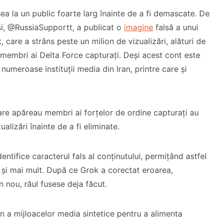
ea la un public foarte larg înainte de a fi demascate. De
și, @RussiaSupportt, a publicat o
imagine
falsă a unui
care a strâns peste un milion de vizualizări, alături de
membri ai Delta Force capturați. Deși acest cont este
 numeroase instituții media din Iran, printre care și
care apăreau membri ai forțelor de ordine capturați au
alizări înainte de a fi eliminate.
dentifice caracterul fals al conținutului, permițând astfel
și mai mult. După ce Grok a corectat eroarea,
in nou, răul fusese deja făcut.
an a mijloacelor media sintetice pentru a alimenta