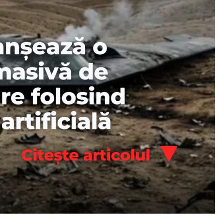
Dragă Cipria
De ce ai pleca(t) din
Mesaj Florin
biserica locală?
Ianovici
CITEȘTE
CITEȘTE