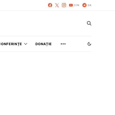
37K
3K
CONFERINȚE
DONAȚIE