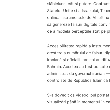
slăbiciune, cât și putere. Confrun
Statelor Unite și a Israelului, Te
online. Instrumentele de AI ieftine 
să genereze falsuri digitale convi
de a modela percepțiile atât pe pla
Accesibilitatea rapidă a instrume
creștere a numărului de falsuri d
iraniană și oficialii iranieni au dif
Bahrain. Acestea au fost postate
administrat de guvernul iranian — 
controlate de Republica Islamică I
S-a dovedit că videoclipul postat 
vizualizări până în momentul în c