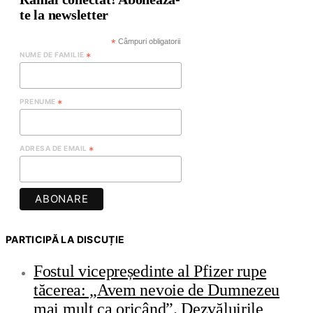
te la newsletter
*
Câmpuri obligatorii
NUME DE FAMILIE
*
PRENUME
*
ADRESA DE EMAIL
*
PARTICIPĂ LA DISCUȚIE
Fostul vicepreședinte al Pfizer rupe
tăcerea: „Avem nevoie de Dumnezeu
mai mult ca oricând”. Dezvăluirile