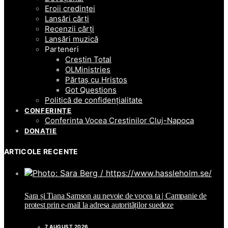
Eroii credinței
Lansări cărți
Recenzii cărți
Lansări muzică
Parteneri
Creștin Total
OLMinistries
Părtaș cu Hristos
Got Questions
Politică de confidențialitate
CONFERINȚE
Conferinta Vocea Crestinilor Cluj-Napoca
DONAȚIE
ARTICOLE RECENTE
Sara și Tiana Samson au nevoie de vocea ta | Campanie de
protest prin e-mail la adresa autorităților suedeze
7 AUGUST 2026