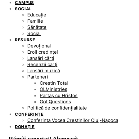
CAMPUS
SOCIAL
Educație
Familie
Sănătate
Social
RESURSE
Devoțional
Eroii credinței
Lansări cărți
Recenzii cărți
Lansări muzică
Parteneri
Creștin Total
OLMinistries
Părtaș cu Hristos
Got Questions
Politică de confidențialitate
CONFERINȚE
Conferinta Vocea Crestinilor Cluj-Napoca
DONAȚIE
Rămâi conectat! Abonează-