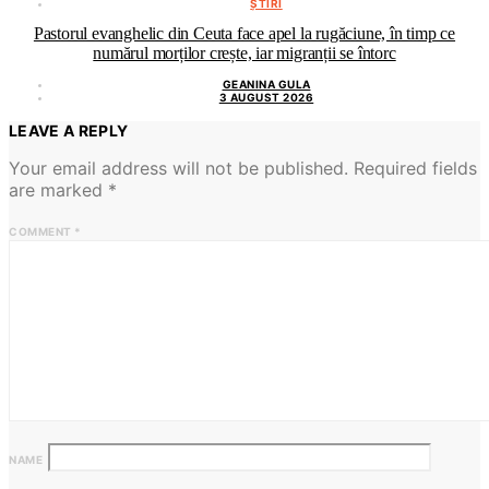
ȘTIRI
Pastorul evanghelic din Ceuta face apel la rugăciune, în timp ce
numărul morților crește, iar migranții se întorc
GEANINA GULA
3 AUGUST 2026
LEAVE A REPLY
Your email address will not be published.
Required fields
are marked
*
COMMENT
*
NAME