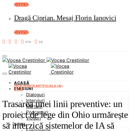
CITEȘTE
Dragă Ciprian. Mesaj Florin Ianovici
CITEȘTE
37K
3K
ACASĂ
INTELIGENTA ARTIFICIALA (AI)
EMISIUNI
ȘTIRI
Dialoguri
Interviuri
Trasarea unei linii preventive: un
Mărturii
Podcasturi
proiect de lege din Ohio urmărește
Vloguri
să interzică sistemelor de IA să
ȘTIRI
Evenimente