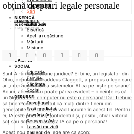
obțină drepturi legale personale
Mapamond
Știri
BISERICĂ
GEANINA GULA
Editoriale
10 NOVEMBER 2025
3 MINUTE READ
Biserică
Apel la rugăciune
Mărturii
Misiune
Persecuție
CAMPUS
SOCIAL
Educație
Sunt AI-urile persoane juridice? Ei bine, un legislator din
Familie
Ohio, deputatul Thaddeus Claggett, a propus o lege care
Sănătate
ar „interzice tratarea sistemelor AI ca pe niște persoane”.
Social
Acum, acest lucru poate părea evident – bineînțeles că
RESURSE
un algoritm de computer nu este o persoană! Dar trebuie
Devoțional
să ținem cont de faptul că mulți dintre tinerii din
Eroii credinței
generațiile mai tinere nu văd lucrurile în acest fel. Pentru
Lansări cărți
ei, IA este prietenul, confidentul și, posibil, chiar viitorul
Recenzii cărți
soț sau soție! Ei tratează IA ca pe o persoană!
Lansări muzică
Acest nou proiect de lege are ca scop:
Parteneri