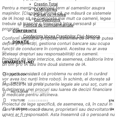
Creștin Total
Pentru a menține controlul ferm al oamenilor asupra
OLMinistries
mașinilor. [Claggett] afirmă că, pe măsură ce sistemele
Părtaș cu Hristos
de IA încep să se comporte mai mult ca oamenii, legea
Got Questions
trebuie să traseze o linie clară între persoană și
Politică de confidențialitate
program.
CONFERINȚE
Conferinta Vocea Crestinilor Cluj-Napoca
Conform legislației propuse, sistemele de IA nu ar putea
DONAȚIE
deține proprietăți, gestiona conturi bancare sau ocupa
funcții de conducere în companii. Acestea nu ar avea
aceleași drepturi sau responsabilități ca oamenii.
Proiectul de lege interzice, de asemenea, căsătoria între
URMĂREȘTE-NE!
un om și o IA sau între două sisteme de IA.
Claggett consideră că problema nu este că în curând
FACEBOOK
LIKES
vor avea loc nunți între roboți. În schimb, el dorește să
TWITTER
împiedice IA să preia puterile legale ale unui soț, cum ar
FOLLOWERS
fi deținerea unei procuri sau luarea de decizii financiare
INSTAGRAM
FOLLOWERS
și medicale pentru altcineva.
YOUTUBE
SUBSCRIBERS
37K
Proiectul de lege specifică, de asemenea, că, în cazul în
care o IA provoacă daune, proprietarii sau dezvoltatorii
TELEGRAM
FOLLOWERS
3K
umani ar fi responsabili. Asta înseamnă că o persoană nu