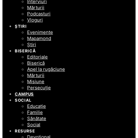
Interviuri
Mărturii
Podcasturi
Vloguri
ȘTIRI
Evenimente
Mapamond
Știri
BISERICĂ
Editoriale
Biserică
Apel la rugăciune
Mărturii
Misiune
Persecuție
CAMPUS
SOCIAL
Educație
Familie
Sănătate
Social
RESURSE
Devoțional