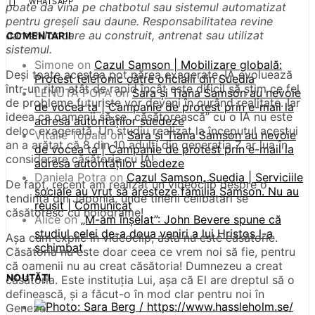
WHATSAPP
poate da vina pe chatbotul sau sistemul automatizat
pentru greșeli sau daune. Responsabilitatea revine
oamenilor care au construit, antrenat sau utilizat
COMENTARII
sistemul.
Simone
on
Cazul Samson | Mobilizare globală:
Deși toate acestea pot părea exagerate, IA evoluează
Protest telefonic către oficialii din Suedia
într-un ritm atât de rapid încât este dificil să știm ce fel
LENUTA POPA
on
Sara și Tiana Samson au nevoie
de probleme futuriste vor deveni în curând realitate. Iar
de vocea ta | Campanie de protest prin e-mail la
ideea ca oamenii să se „căsătorească” cu o IA nu este
adresa autorităților suedeze
deloc exagerată. Un studiu realizat la începutul acestui
Vitalie Topala
on
Sara și Tiana Samson au nevoie
an a arătat că 8 din 10 adulți din generația Z ar lua în
de vocea ta | Campanie de protest prin e-mail la
considerare căsătoria cu IA!
adresa autorităților suedeze
Daniela Potra
on
Cazul Samson, Suedia | Serviciile
De fapt, recent am realizat un videoclip despre o
sociale au vrut să aresteze familia Samson. Nu au
tendință din Japonia, unde tinerii celibatari se
reușit | Comunicat
căsătoresc cu holograme!
Alice
on
„M-am înșelat”: John Bevere spune că
studiul celei de-a doua veniri a lui Hristos l-a
Așa cum explic în videoclip, asta nu este căsătorie.
schimbat
Căsătoria nu este doar ceea ce vrem noi să fie, pentru
că oamenii nu au creat căsătoria! Dumnezeu a creat
NOUTĂȚI
căsătoria. Este instituția Lui, așa că El are dreptul să o
definească, și a făcut-o în mod clar pentru noi în
Geneza.