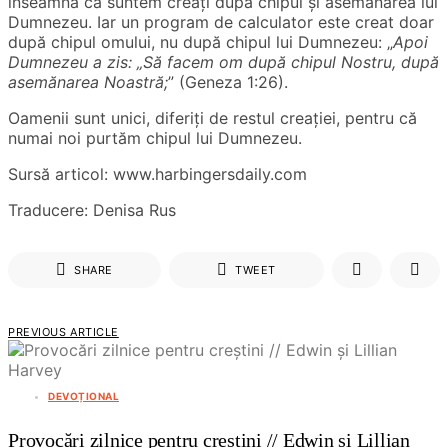
înseamnă că suntem creați după chipul și asemănarea lui
Dumnezeu. Iar un program de calculator este creat doar
după chipul omului, nu după chipul lui Dumnezeu: „
Apoi
Dumnezeu a zis: „Să facem om după chipul Nostru, după
asemănarea Noastră;
” (Geneza 1:26).
Oamenii sunt unici, diferiți de restul creației, pentru că
numai noi purtăm chipul lui Dumnezeu.
Sursă articol: www.harbingersdaily.com
Traducere: Denisa Rus
SHARE
TWEET
PREVIOUS ARTICLE
DEVOȚIONAL
Provocări zilnice pentru creștini // Edwin și Lillian