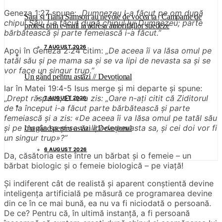
Geneza 1:27 spune: „
Dumnezeu l-a făcut pe om după
Sara și Tiana Samson au nevoie de vocea ta | Campanie de
chipul Său, l-a făcut după chipul lui Dumnezeu; parte
protest prin e-mail la adresa autorităților suedeze
bărbătească și parte femeiască i-a făcut.”
7 AUGUST 2026
Apoi în Geneza 2:24 citim:
„
De aceea îi va lăsa omul pe
tatăl său și pe mama sa și se va lipi de nevasta sa și se
vor face un singur trup.”
Un gând pentru astăzi // Devoțional
Iar în Matei 19:4-5 Isus merge și mi departe și spune:
„
Drept răspuns, El le-a zis: „Oare n-ați citit că Ziditorul
7 AUGUST 2026
de la început i-a făcut parte bărbătească și parte
femeiască și a zis: «De aceea îi va lăsa omul pe tatăl său
și pe mama sa și se va lipi de nevasta sa, și cei doi vor fi
Un gând pentru astăzi // Devoțional
un singur trup»?”
6 AUGUST 2026
Da, căsătoria este între un bărbat și o femeie – un
bărbat biologic și o femeie biologică – pe viață!
Și indiferent cât de realistă și aparent conștientă devine
inteligența artificială pe măsură ce programarea devine
din ce în ce mai bună, ea nu va fi niciodată o persoană.
De ce? Pentru că, în ultimă instanță, a fi persoană