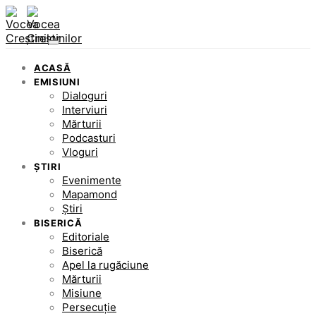
ACASĂ
EMISIUNI
Dialoguri
Interviuri
Mărturii
Podcasturi
Vloguri
ȘTIRI
Evenimente
Mapamond
Știri
BISERICĂ
Editoriale
Biserică
Apel la rugăciune
Mărturii
Misiune
Persecuție