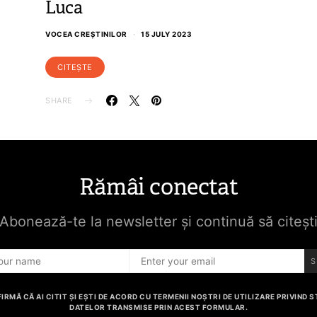
Luca
VOCEA CREȘTINILOR
15 JULY 2023
CITEȘTE
SHARE
Dragă Cipria
Rămâi conectat
De ce ai pleca(t) din
Mesaj Florin
biserica locală?
Ianovici
Abonează-te la newsletter și continuă să citeșt
CITEȘTE
CITEȘTE
S
IRMĂ CĂ AI CITIT ȘI EȘTI DE ACORD CU TERMENII NOȘTRI DE UTILIZARE PRIVIND
DATELOR TRANSMISE PRIN ACEST FORMULAR.