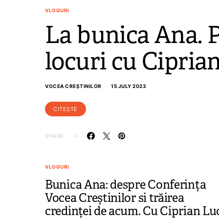
VLOGURI
La bunica Ana. P
locuri cu Cipria
VOCEA CREȘTINILOR
15 JULY 2023
CITEȘTE
SHARE
VLOGURI
Bunica Ana: despre Conferința
Vocea Creștinilor si trăirea
credinței de acum. Cu Ciprian Lu