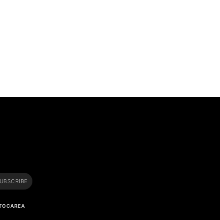
n.
i
UBSCRIBE
 STOCAREA