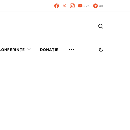
37K
3K
CONFERINȚE
DONAȚIE