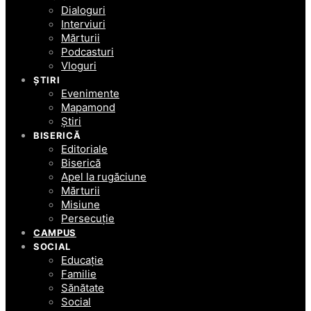
Dialoguri
Interviuri
Mărturii
Podcasturi
Vloguri
ȘTIRI
Evenimente
Mapamond
Știri
BISERICĂ
Editoriale
Biserică
Apel la rugăciune
Mărturii
Misiune
Persecuție
CAMPUS
SOCIAL
Educație
Familie
Sănătate
Social