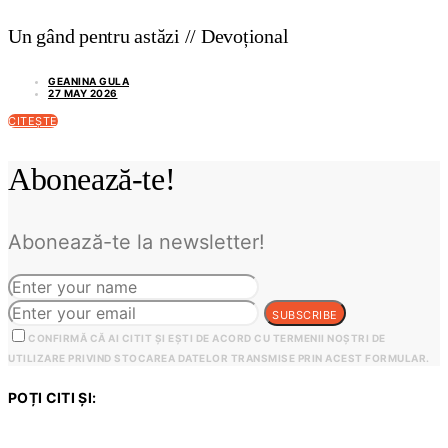
Un gând pentru astăzi // Devoțional
GEANINA GULA
27 MAY 2026
CITEȘTE
Abonează-te!
Abonează-te la newsletter!
SUBSCRIBE
CONFIRMĂ CĂ AI CITIT ȘI EȘTI DE ACORD CU TERMENII NOȘTRI DE
UTILIZARE PRIVIND STOCAREA DATELOR TRANSMISE PRIN ACEST FORMULAR.
POȚI CITI ȘI: