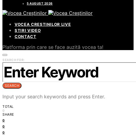
5 AUGUST 2026
VOCEA CREȘTINILOR LIVE
ȘTIRI VIDEO
CONTACT
Platforma prin care se face auzită vocea ta!
SEARCH FOR:
SEARCH
Input your search keywords and press Enter.
TOTAL
0
SHARE
0
0
0