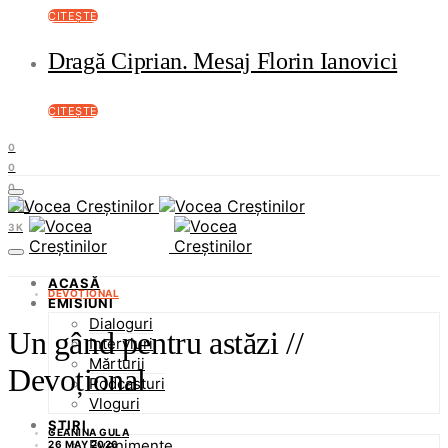
CITEȘTE
Dragă Ciprian. Mesaj Florin Ianovici
CITEȘTE
0
0
0
37K
3K
ACASĂ
DEVOȚIONAL
EMISIUNI
Dialoguri
Un gând pentru astăzi //
Interviuri
Mărturii
Devoțional
Podcasturi
Vloguri
ȘTIRI
GEANINA GULA
Evenimente
26 MAY 2026