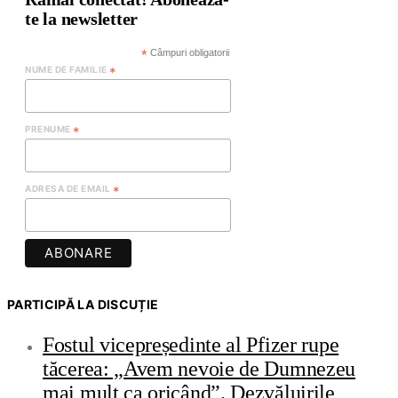
te la newsletter
*
Câmpuri obligatorii
NUME DE FAMILIE
*
PRENUME
*
ADRESA DE EMAIL
*
PARTICIPĂ LA DISCUȚIE
Fostul vicepreședinte al Pfizer rupe
tăcerea: „Avem nevoie de Dumnezeu
mai mult ca oricând”. Dezvăluirile