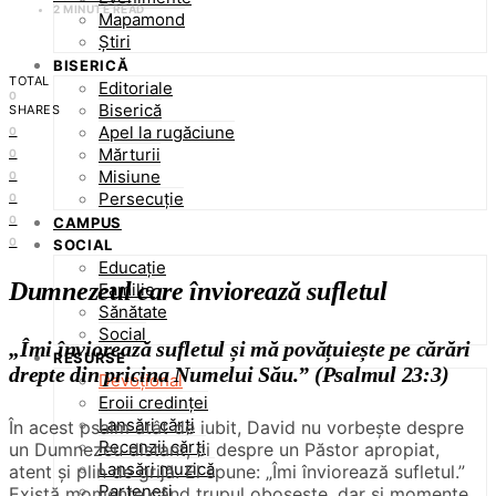
2 MINUTE READ
Mapamond
Știri
BISERICĂ
TOTAL
Editoriale
0
Biserică
SHARES
Apel la rugăciune
0
Mărturii
0
Misiune
0
Persecuție
0
0
CAMPUS
0
SOCIAL
Educație
Dumnezeul care înviorează sufletul
Familie
Sănătate
Social
„Îmi înviorează sufletul și mă povățuiește pe cărări
RESURSE
drepte din pricina Numelui Său.” (Psalmul 23:3)
Devoțional
Eroii credinței
Lansări cărți
În acest psalm atât de iubit, David nu vorbește despre
Recenzii cărți
un Dumnezeu distant, ci despre un Păstor apropiat,
Lansări muzică
atent și plin de grijă. El spune: „Îmi înviorează sufletul.”
Parteneri
Există momente când trupul obosește, dar și momente