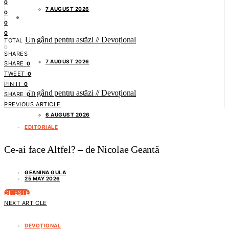
0
7 AUGUST 2026
0
0
0
Un gând pentru astăzi // Devoțional
TOTAL
0
SHARES
7 AUGUST 2026
SHARE
0
TWEET
0
PIN IT
0
Un gând pentru astăzi // Devoțional
SHARE
0
PREVIOUS ARTICLE
6 AUGUST 2026
EDITORIALE
Ce-ai face Altfel? – de Nicolae Geantă
GEANINA GULA
25 MAY 2026
CITEȘTE
NEXT ARTICLE
DEVOȚIONAL