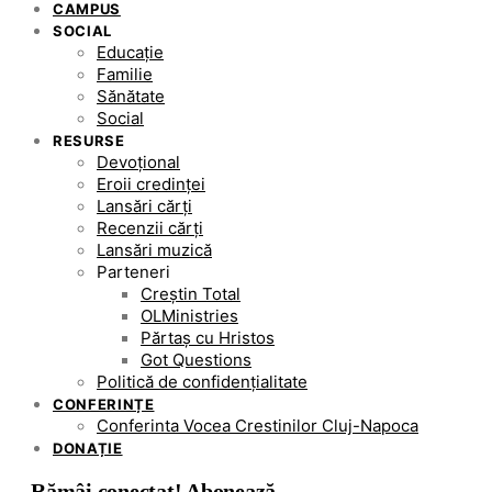
CAMPUS
SOCIAL
Educație
Familie
Sănătate
Social
RESURSE
Devoțional
Eroii credinței
Lansări cărți
Recenzii cărți
Lansări muzică
Parteneri
Creștin Total
OLMinistries
Părtaș cu Hristos
Got Questions
Politică de confidențialitate
CONFERINȚE
Conferinta Vocea Crestinilor Cluj-Napoca
DONAȚIE
Rămâi conectat! Abonează-