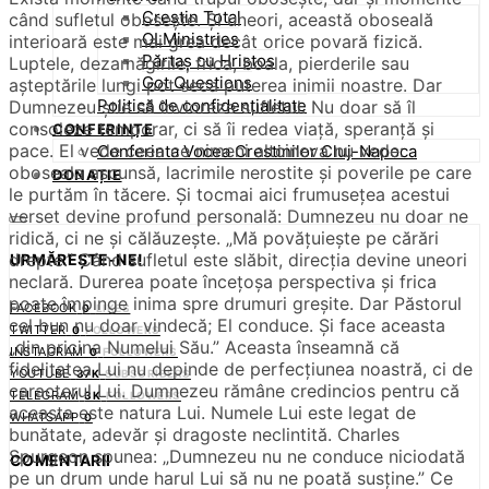
Creștin Total
când sufletul obosește. Și uneori, această oboseală
OLMinistries
interioară este mai grea decât orice povară fizică.
Părtaș cu Hristos
Luptele, dezamăgirile, frica, boala, pierderile sau
Got Questions
așteptările lungi pot seca puterea inimii noastre. Dar
Politică de confidențialitate
Dumnezeu știe să învioreze sufletul. Nu doar să îl
consoleze temporar, ci să îi redea viață, speranță și
CONFERINȚE
pace. El vede ceea ce nimeni altcineva nu vede:
Conferinta Vocea Crestinilor Cluj-Napoca
oboseala ascunsă, lacrimile nerostite și poverile pe care
DONAȚIE
le purtăm în tăcere. Și tocmai aici frumusețea acestui
verset devine profund personală: Dumnezeu nu doar ne
ridică, ci ne și călăuzește. „Mă povățuiește pe cărări
drepte.” Când sufletul este slăbit, direcția devine uneori
URMĂREȘTE-NE!
neclară. Durerea poate încețoșa perspectiva și frica
poate împinge inima spre drumuri greșite. Dar Păstorul
FACEBOOK
0
LIKES
cel bun nu doar vindecă; El conduce. Și face aceasta
TWITTER
0
FOLLOWERS
„din pricina Numelui Său.” Aceasta înseamnă că
INSTAGRAM
0
FOLLOWERS
fidelitatea Lui nu depinde de perfecțiunea noastră, ci de
YOUTUBE
37K
SUBSCRIBERS
caracterul Lui. Dumnezeu rămâne credincios pentru că
TELEGRAM
3K
FOLLOWERS
aceasta este natura Lui. Numele Lui este legat de
WHATSAPP
0
bunătate, adevăr și dragoste neclintită. Charles
Spurgeon spunea: „Dumnezeu nu ne conduce niciodată
COMENTARII
pe un drum unde harul Lui să nu ne poată susține.” Ce