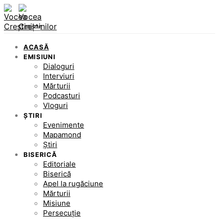
ACASĂ
EMISIUNI
Dialoguri
Interviuri
Mărturii
Podcasturi
Vloguri
ȘTIRI
Evenimente
Mapamond
Știri
BISERICĂ
Editoriale
Biserică
Apel la rugăciune
Mărturii
Misiune
Persecuție