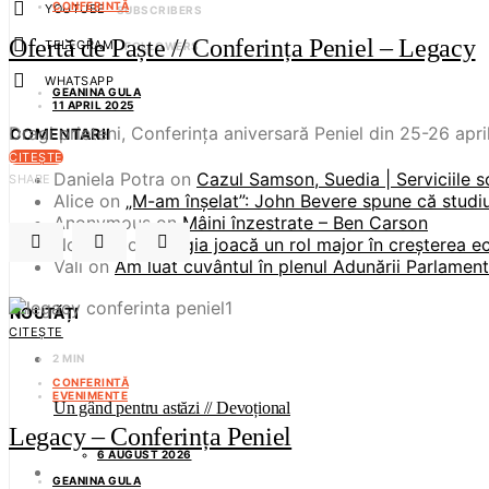
CONFERINTĂ
YOUTUBE
SUBSCRIBERS
Ofertă de Paște // Conferința Peniel – Legacy
TELEGRAM
FOLLOWERS
WHATSAPP
GEANINA GULA
11 APRIL 2025
Dragi prieteni, Conferința aniversară Peniel din 25-26 apri
COMENTARII
CITEȘTE
Daniela Potra
on
Cazul Samson, Suedia | Serviciile s
SHARE
Alice
on
„M-am înșelat”: John Bevere spune că studiul
Anonymous
on
Mâini înzestrate – Ben Carson
Noname
on
Religia joacă un rol major în creșterea 
Vali
on
Am luat cuvântul în plenul Adunării Parlament
NOUTĂȚI
CITEȘTE
2 MIN
CONFERINTĂ
EVENIMENTE
Un gând pentru astăzi // Devoțional
Legacy – Conferința Peniel
6 AUGUST 2026
GEANINA GULA