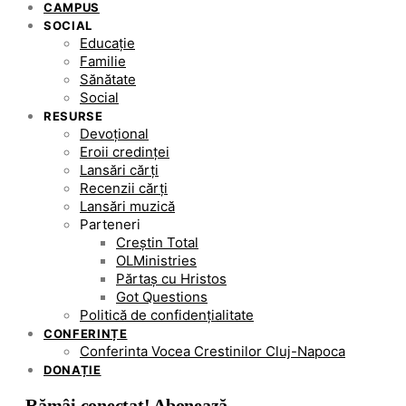
CAMPUS
SOCIAL
Educație
Familie
Sănătate
Social
RESURSE
Devoțional
Eroii credinței
Lansări cărți
Recenzii cărți
Lansări muzică
Parteneri
Creștin Total
OLMinistries
Părtaș cu Hristos
Got Questions
Politică de confidențialitate
CONFERINȚE
Conferinta Vocea Crestinilor Cluj-Napoca
DONAȚIE
Rămâi conectat! Abonează-