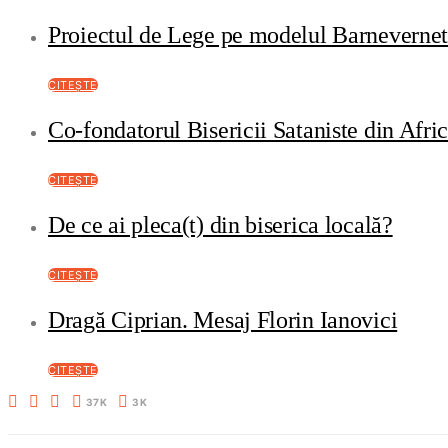
Proiectul de Lege pe modelul Barneverne
CITEȘTE
Co-fondatorul Bisericii Sataniste din Afri
CITEȘTE
De ce ai pleca(t) din biserica locală?
CITEȘTE
Dragă Ciprian. Mesaj Florin Ianovici
CITEȘTE
37K
3K