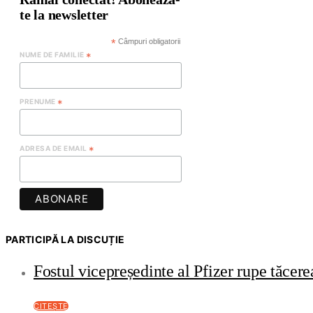
te la newsletter
*
Câmpuri obligatorii
NUME DE FAMILIE
*
PRENUME
*
ADRESA DE EMAIL
*
PARTICIPĂ LA DISCUȚIE
Fostul vicepreședinte al Pfizer rupe tăce
CITEȘTE