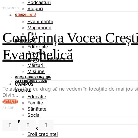
Podcasturi
Vloguri
13 POSTS
ȘTIRI
CONFERINTĂ
Evenimente
Mapamond
Conferința Vocea Creșt
Știri
BISERICĂ
Editoriale
Evanghelică
Biserică
Apel la rugăciune
Mărturii
Misiune
Persecuție
VOCEA CREȘTINILOR
23 FEBRUARY 2026
CAMPUS
Te asteptăm cu drag să ne vedem în locațiile de mai jos 
SOCIAL
Divin…
Educație
CITEȘTE
Familie
SHARE
Sănătate
Social
RESURSE
Devoțional
Eroii credinței