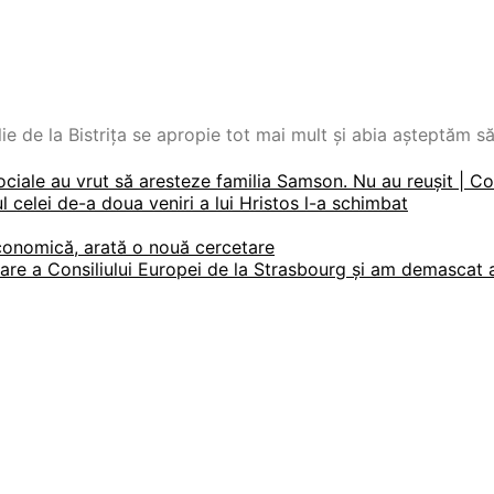
lie de la Bistrița se apropie tot mai mult și abia așteptăm să
ociale au vrut să aresteze familia Samson. Nu au reușit | C
 celei de-a doua veniri a lui Hristos l-a schimbat
economică, arată o nouă cercetare
are a Consiliului Europei de la Strasbourg și am demascat ab