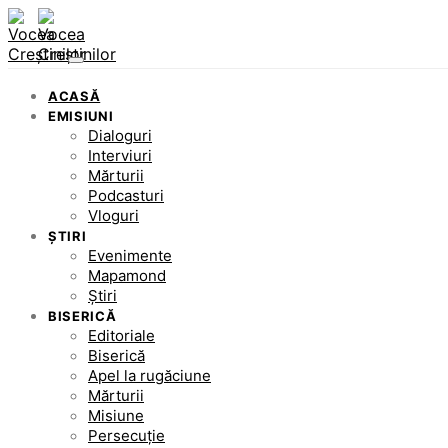
ACASĂ
EMISIUNI
Dialoguri
Interviuri
Mărturii
Podcasturi
Vloguri
ȘTIRI
Evenimente
Mapamond
Știri
BISERICĂ
Editoriale
Biserică
Apel la rugăciune
Mărturii
Misiune
Persecuție