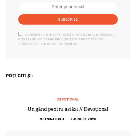
SUBSCRIBE
CONFIRMĂ CĂ AI CITIT ȘI EȘTI DE ACORD CU TERMENII
NOȘTRI DE UTILIZARE PRIVIND STOCAREA DATELOR
TRANSMISE PRIN ACEST FORMULAR.
POȚI CITI ȘI:
DEVOȚIONAL
Un gând pentru astăzi // Devoțional
GEANINA GULA
7 AUGUST 2026