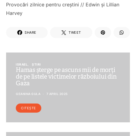
Provocări zilnice pentru creștini // Edwin și Lillian
Harvey
SHARE
TWEET
ISRAEL
ȘTIRI
Hamas șterge pe ascuns mii de morți
de pe listele victimelor războiului din
Gaza
GEANINA GULA
7 APRIL 2025
CITEȘTE