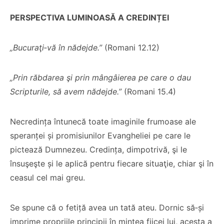
PERSPECTIVA LUMINOASĂ A CREDINȚEI
„Bucuraţi
‑
vă în nădejde.”
(Romani 12.12)
„Prin răbdarea şi prin mângâierea pe care o dau
Scripturile, să avem nădejde.”
(Romani 15.4)
Necredința întunecă toate imaginile frumoase ale
speranței și promisiunilor Evangheliei pe care le
pictează Dumnezeu. Credința, dimpotrivă, şi le
însuşeşte și le aplică pentru fiecare situaţie, chiar şi în
ceasul cel mai greu.
Se spune că o fetiță avea un tată ateu. Dornic să‑și
imprime propriile principii în mintea fiicei lui, acesta a