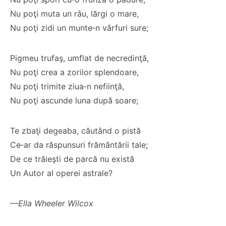
Nu poţi muta un râu, lărgi o mare,
Nu poţi zidi un munte‑n vârfuri sure;
Pigmeu trufaş, umflat de necredinţă,
Nu poţi crea a zorilor splendoare,
Nu poţi trimite ziua‑n nefiinţă,
Nu poţi ascunde luna după soare;
Te zbaţi degeaba, căutând o pistă
Ce‑ar da răspunsuri frământării tale;
De ce trăieşti de parcă nu există
Un Autor al operei astrale?
––Ella Wheeler Wilcox