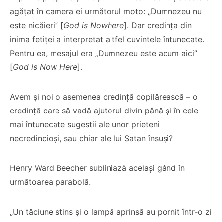
agățat în camera ei următorul moto: „Dumnezeu nu
este nicăieri” [
God is Nowhere
]. Dar credința din
inima fetiței a interpretat altfel cuvintele întunecate.
Pentru ea, mesajul era „Dumnezeu este acum aici”
[
God is Now Here
].
Co-fondatorul
Avem şi noi o asemenea credință copilărească – o
Proiectul de Lege
Bisericii Sataniste
credință care să vadă ajutorul divin până şi în cele
pe modelul
din Africa de Sud,
Barnevernet și
renuntă după ce
mai întunecate sugestii ale unor prieteni
Jugendamt- Ben
experimenteaza
necredincioși, sau chiar ale lui Satan însuși?
Oni Ardelean
dragostea lui
Hristos
Henry Ward Beecher subliniază același gând în
CITEȘTE
următoarea parabolă.
CITEȘTE
„Un tăciune stins și o lampă aprinsă au pornit într‑o zi