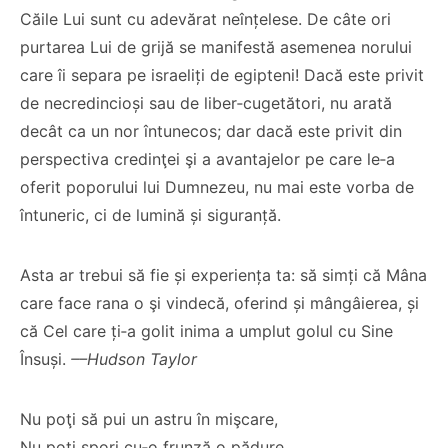
Căile Lui sunt cu adevărat neînțelese. De câte ori
purtarea Lui de grijă se manifestă asemenea norului
care îi separa pe israeliți de egipteni! Dacă este privit
de necredincioși sau de liber‑cugetători, nu arată
decât ca un nor întunecos; dar dacă este privit din
perspectiva credinţei şi a avantajelor pe care le‑a
oferit poporului lui Dumnezeu, nu mai este vorba de
întuneric, ci de lumină și siguranță.
Asta ar trebui să fie și experiența ta: să simți că Mâna
care face rana o şi vindecă, oferind și mângâierea, și
că Cel care ți‑a golit inima a umplut golul cu Sine
Însuși.
––Hudson Taylor
Nu poţi să pui un astru în mişcare,
Nu poţi spori cu‑o frunză o pădure,