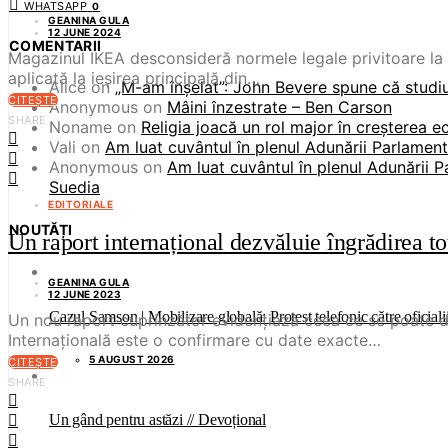
WHATSAPP
0
GEANINA GULA
12 JUNE 2024
COMENTARII
Magazinul IKEA desconsideră normele legale privitoare la m
aplicată la ieșirea principală din…
Alice
on
„M-am înșelat”: John Bevere spune că studiul
CITEȘTE
Anonymous
on
Mâini înzestrate – Ben Carson
SHARE
Noname
on
Religia joacă un rol major în creșterea 
Vali
on
Am luat cuvântul în plenul Adunării Parlament
Anonymous
on
Am luat cuvântul în plenul Adunării P
Suedia
EDITORIALE
NOUTĂȚI
Un raport internațional dezvăluie îngrădirea tot
GEANINA GULA
12 JUNE 2023
Cazul Samson | Mobilizare globală: Protest telefonic către oficiali
Un nou raport cuprinzător evidențiază ceea ce se poate des
Internațională este o confirmare cu date exacte…
5 AUGUST 2026
CITEȘTE
SHARE
Un gând pentru astăzi // Devoțional