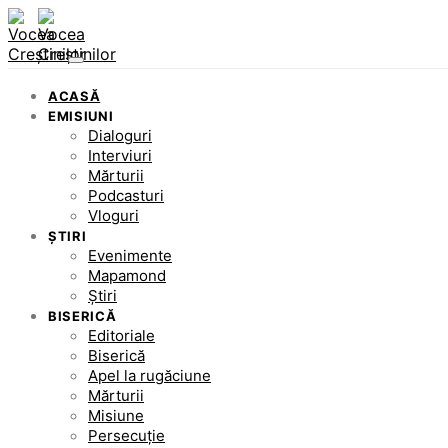
ACASĂ
EMISIUNI
Dialoguri
Interviuri
Mărturii
Podcasturi
Vloguri
ȘTIRI
Evenimente
Mapamond
Știri
BISERICĂ
Editoriale
Biserică
Apel la rugăciune
Mărturii
Misiune
Persecuție