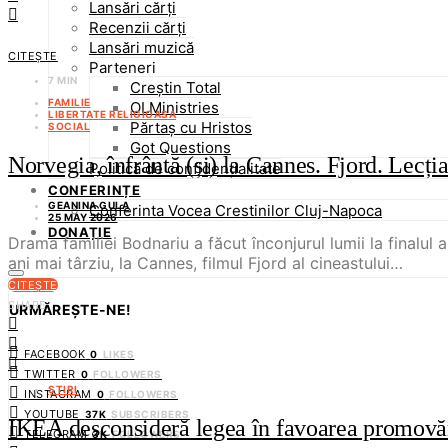
Lansări cărți
Recenzii cărți
Lansări muzică
CITEȘTE
Parteneri
7 MIN
Creștin Total
FAMILIE
OLMinistries
LIBERTATE RELIGIOASA
Părtaș cu Hristos
SOCIAL
Got Questions
Norvegia, înfrântă (și) la Cannes. Fjord. Lecț
Politică de confidențialitate
CONFERINȚE
GEANINA GULA
Conferinta Vocea Crestinilor Cluj-Napoca
25 MAY 2026
DONAȚIE
Drama familiei Bodnariu a făcut înconjurul lumii la finalu
ani mai târziu, la Cannes, filmul Fjord al cineastului…
CITEȘTE
SHARE
URMĂREȘTE-NE!
FACEBOOK
0
LIKES
TWITTER
0
FOLLOWERS
ȘTIRI
INSTAGRAM
0
FOLLOWERS
YOUTUBE
37K
SUBSCRIBERS
IKEA desconsideră legea în favoarea promov
TELEGRAM
3K
FOLLOWERS