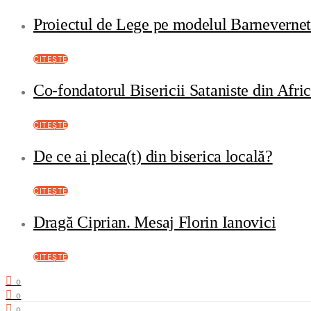
Proiectul de Lege pe modelul Barneverne
CITEȘTE
Co-fondatorul Bisericii Sataniste din Afri
CITEȘTE
De ce ai pleca(t) din biserica locală?
CITEȘTE
Dragă Ciprian. Mesaj Florin Ianovici
CITEȘTE
0
0
0