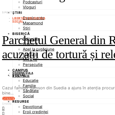
Podcasturi
Vloguri
ȘTIRI
5 POSTS
Evenimente
LIBERTATE RELIGIOASA
SOCIAL
Mapamond
Știri
BISERICĂ
Parchetul General din 
Editoriale
Biserică
Apel la rugăciune
acuzații de tortură și r
Mărturii
Misiune
Persecuție
CAMPUS
GEANINA GULA
SOCIAL
8 JULY 2026
Educație
Familie
Cazul familiei Samson din Suedia a ajuns în atenția procu
Sănătate
bine…
Social
CITEȘTE
RESURSE
SHARE
Devoțional
Eroii credinței