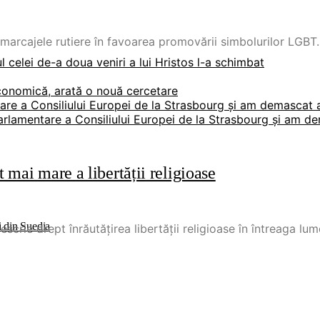
arcajele rutiere în favoarea promovării simbolurilor LGBT. 
 celei de-a doua veniri a lui Hristos l-a schimbat
economică, arată o nouă cercetare
are a Consiliului Europei de la Strasbourg și am demascat ab
arlamentare a Consiliului Europei de la Strasbourg și am dem
 mai mare a libertății religioase
i din Suedia
crie drept înrăutățirea libertății religioase în întreaga l