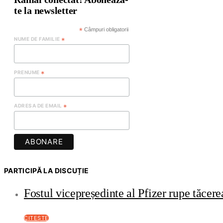
te la newsletter
*
Câmpuri obligatorii
NUME DE FAMILIE
*
PRENUME
*
ADRESA DE EMAIL
*
PARTICIPĂ LA DISCUȚIE
Fostul vicepreședinte al Pfizer rupe tăce
CITEȘTE