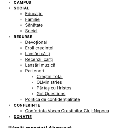
CAMPUS
SOCIAL
Educație
Familie
Sănătate
Social
RESURSE
Devoțional
Eroii credinței
Lansări cărți
Recenzii cărți
Lansări muzică
Parteneri
Creștin Total
OLMinistries
Părtaș cu Hristos
Got Questions
Politică de confidențialitate
CONFERINȚE
Conferinta Vocea Crestinilor Cluj-Napoca
DONAȚIE
Rămâi conectat! Abonează-