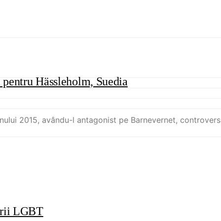
ia pentru Hässleholm, Suedia
l anului 2015, avându-l antagonist pe Barnevernet, controver
ării LGBT