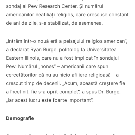
sondaj al Pew Research Center. Și numărul
americanilor neafiliați religios, care crescuse constant
de ani de zile, s-a stabilizat, de asemenea.
„Intrăm într-o nouă eră a peisajului religios american”,
a declarat Ryan Burge, politolog la Universitatea
Co-fondatorul
Eastern Illinois, care nu a fost implicat în sondajul
Proiectul de Lege
Bisericii Sataniste
Pew. Numărul „nones” – americanii care spun
pe modelul
din Africa de Sud,
cercetătorilor că nu au nicio afiliere religioasă – a
Barnevernet și
renuntă după ce
crescut timp de decenii. „Acum, această creștere fie
Jugendamt- Ben
experimenteaza
a încetinit, fie s-a oprit complet”, a spus Dr. Burge,
Oni Ardelean
dragostea lui
Hristos
„iar acest lucru este foarte important”.
CITEȘTE
CITEȘTE
Demografie