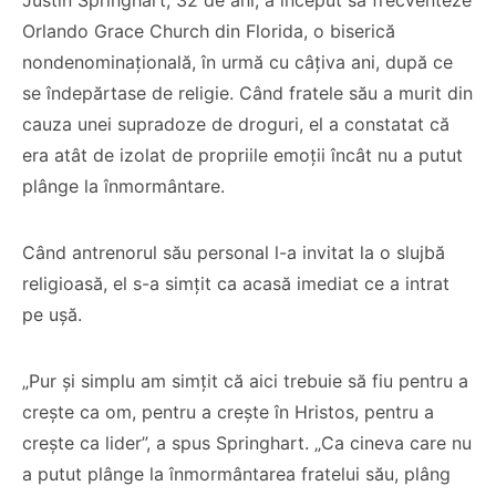
Justin Springhart, 32 de ani, a început să frecventeze
Orlando Grace Church din Florida, o biserică
nondenominațională, în urmă cu câțiva ani, după ce
se îndepărtase de religie. Când fratele său a murit din
cauza unei supradoze de droguri, el a constatat că
era atât de izolat de propriile emoții încât nu a putut
plânge la înmormântare.
Când antrenorul său personal l-a invitat la o slujbă
religioasă, el s-a simțit ca acasă imediat ce a intrat
pe ușă.
„Pur și simplu am simțit că aici trebuie să fiu pentru a
crește ca om, pentru a crește în Hristos, pentru a
crește ca lider”, a spus Springhart. „Ca cineva care nu
a putut plânge la înmormântarea fratelui său, plâng