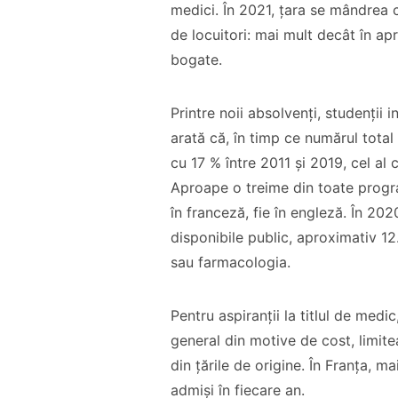
medici. În 2021, țara se mândrea
de locuitori: mai mult decât în a
bogate.
Printre noii absolvenți, studenții 
arată că, în timp ce numărul total
Co-fondatorul
cu 17 % între 2011 și 2019, cel al 
Proiectul de Lege
Bisericii Sataniste
Aproape o treime din toate progr
pe modelul
din Africa de Sud,
în franceză, fie în engleză. În 20
Barnevernet și
renuntă după ce
disponibile public, aproximativ 1
Jugendamt- Ben
experimenteaza
sau farmacologia.
Oni Ardelean
dragostea lui
Hristos
Pentru aspiranții la titlul de medic
CITEȘTE
general din motive de cost, limit
CITEȘTE
din țările de origine. În Franța, ma
admiși în fiecare an.