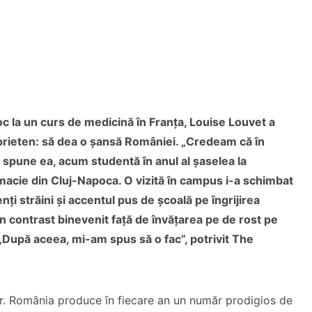
oc la un curs de medicină în Franța, Louise Louvet a
 prieten: să dea o șansă României. „Credeam că în
 spune ea, acum studentă în anul al șaselea la
macie din Cluj-Napoca. O vizită în campus i-a schimbat
ți străini și accentul pus de școală pe îngrijirea
un contrast binevenit față de învățarea pe de rost pe
„După aceea, mi-am spus să o fac”, potrivit The
ar. România produce în fiecare an un număr prodigios de