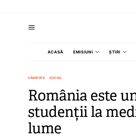
ACASĂ
EMISIUNI
ȘTIRI
SĂNĂTATE
SOCIAL
România este u
studenții la med
lume