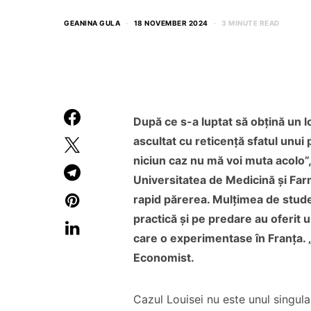
GEANINA GULA
18 NOVEMBER 2024
3 MINUTE READ
După ce s-a luptat să obțină un l
ascultat cu reticență sfatul unui
niciun caz nu mă voi muta acolo”,
Universitatea de Medicină și Far
rapid părerea. Mulțimea de studen
practică și pe predare au oferit 
care o experimentase în Franța. 
Economist.
Cazul Louisei nu este unul singul