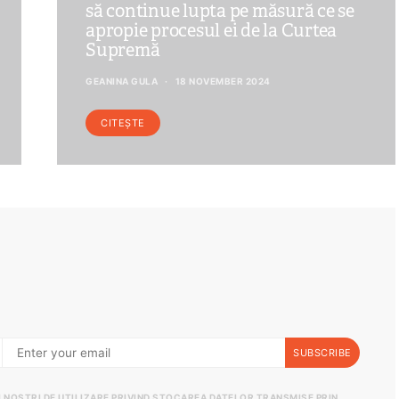
să continue lupta pe măsură ce se
apropie procesul ei de la Curtea
Supremă
GEANINA GULA
18 NOVEMBER 2024
CITEȘTE
SUBSCRIBE
II NOȘTRI DE UTILIZARE PRIVIND STOCAREA DATELOR TRANSMISE PRIN