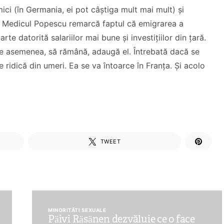
mici (în Germania, ei pot câștiga mult mai mult) și
ă. Medicul Popescu remarcă faptul că emigrarea a
te datorită salariilor mai bune și investițiilor din țară.
 de asemenea, să rămână, adaugă el. Întrebată dacă se
ridică din umeri. Ea se va întoarce în Franța. Și acolo
TWEET
MINORITĂTI SEXUALE
Päivi Räsänen dezvăluie ce o face