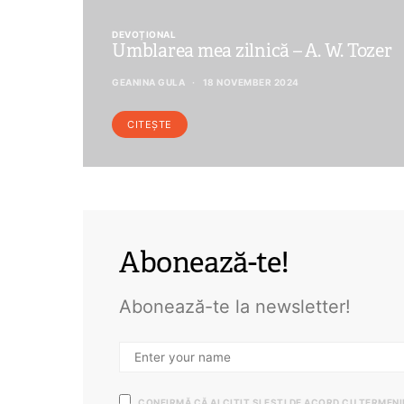
DEVOȚIONAL
Umblarea mea zilnică – A. W. Tozer
GEANINA GULA
18 NOVEMBER 2024
CITEȘTE
Abonează-te!
Abonează-te la newsletter!
CONFIRMĂ CĂ AI CITIT ȘI EȘTI DE ACORD CU TERMEN