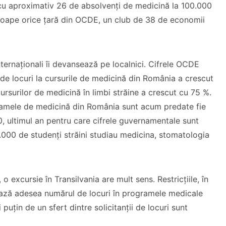
 cu aproximativ 26 de absolvenți de medicină la 100.000
proape orice țară din OCDE, un club de 38 de economii
internaționali îi devansează pe localnici. Cifrele OCDE
 de locuri la cursurile de medicină din România a crescut
cursurilor de medicină în limbi străine a crescut cu 75 %.
amele de medicină din România sunt acum predate fie
20, ultimul an pentru care cifrele guvernamentale sunt
Dragă Cipria
2.000 de studenți străini studiau medicina, stomatologia
De ce ai pleca(t) din
Mesaj Florin
biserica locală?
Ianovici
, o excursie în Transilvania are mult sens. Restricțiile, în
CITEȘTE
CITEȘTE
ează adesea numărul de locuri în programele medicale
i puțin de un sfert dintre solicitanții de locuri sunt