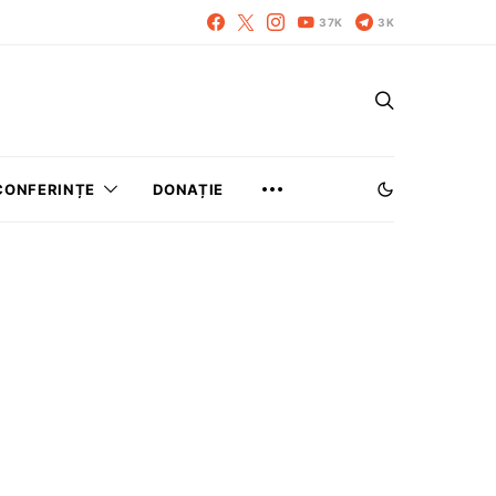
37K
3K
CONFERINȚE
DONAȚIE