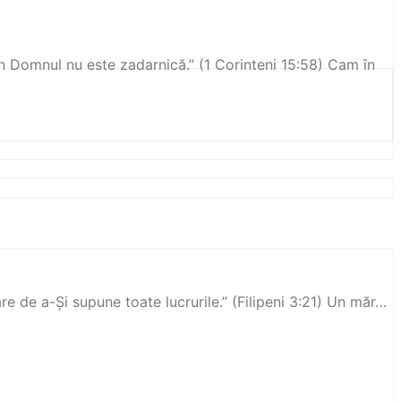
 în Domnul nu este zadarnică.” (1 Corinteni‬ ‭15:58‬) Cam în
de a-Și supune toate lucrurile.” ‭‭(Filipeni‬ ‭3:21‬) Un măr…