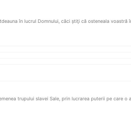
ţi totdeauna în lucrul Domnului, căci știţi că osteneala voastră
enea trupului slavei Sale, prin lucrarea puterii pe care o are 