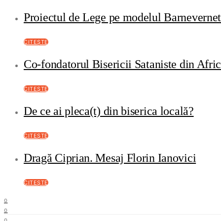
Proiectul de Lege pe modelul Barneverne
CITEȘTE
Co-fondatorul Bisericii Sataniste din Afri
CITEȘTE
De ce ai pleca(t) din biserica locală?
CITEȘTE
Dragă Ciprian. Mesaj Florin Ianovici
CITEȘTE
0
0
0