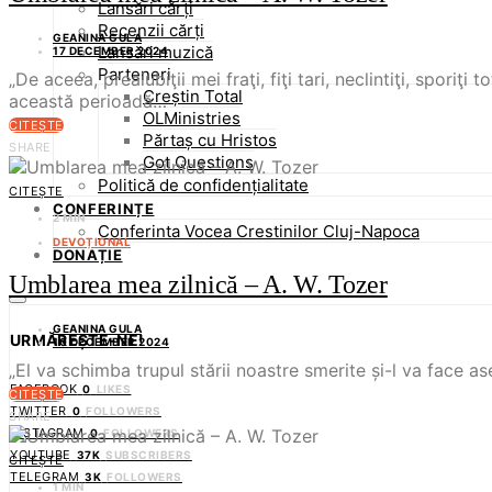
Lansări cărți
Recenzii cărți
GEANINA GULA
Lansări muzică
17 DECEMBER 2024
Parteneri
„De aceea, preaiubiţii mei fraţi, fiţi tari, neclintiţi, spori
Creștin Total
această perioadă…
OLMinistries
CITEȘTE
Părtaș cu Hristos
SHARE
Got Questions
Politică de confidențialitate
CITEȘTE
CONFERINȚE
2 MIN
Conferinta Vocea Crestinilor Cluj-Napoca
DEVOȚIONAL
DONAȚIE
Umblarea mea zilnică – A. W. Tozer
GEANINA GULA
URMĂREȘTE-NE!
10 DECEMBER 2024
„El va schimba trupul stării noastre smerite și-l va face asem
FACEBOOK
0
LIKES
CITEȘTE
TWITTER
0
FOLLOWERS
SHARE
INSTAGRAM
0
FOLLOWERS
YOUTUBE
37K
SUBSCRIBERS
CITEȘTE
TELEGRAM
3K
FOLLOWERS
1 MIN