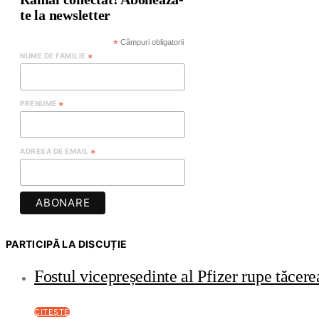
te la newsletter
*
Câmpuri obligatorii
NUME DE FAMILIE
*
PRENUME
*
ADRESA DE EMAIL
*
PARTICIPĂ LA DISCUȚIE
Fostul vicepreședinte al Pfizer rupe tăce
CITEȘTE