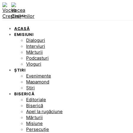
ACASĂ
EMISIUNI
Dialoguri
Interviuri
Mărturii
Podcasturi
Vloguri
ȘTIRI
Evenimente
Mapamond
Știri
BISERICĂ
Editoriale
Biserică
Apel la rugăciune
Mărturii
Misiune
Persecuție