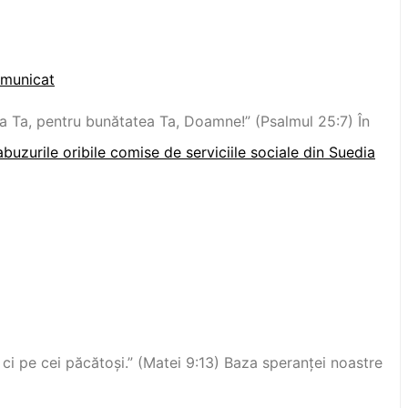
omunicat
 Ta, pentru bunătatea Ta, Doamne!” (Psalmul‬ ‭25:7‬) În
uzurile oribile comise de serviciile sociale din Suedia
ci pe cei păcătoși.” (Matei‬ ‭9:13‬) Baza speranței noastre