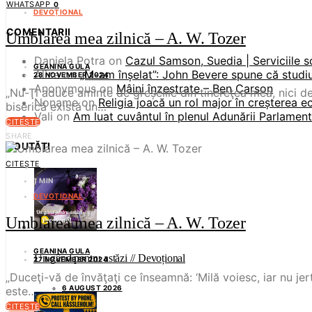
WHATSAPP
0
DEVOȚIONAL
COMENTARII
Umblarea mea zilnică – A. W. Tozer
Daniela Potra
on
Cazul Samson, Suedia | Serviciile s
GEANINA GULA
Alice
on
„M-am înșelat”: John Bevere spune că studiul
28 NOVEMBER 2024
Anonymous
on
Mâini înzestrate – Ben Carson
„Nu-Ţi aduce aminte de greșelile din tinereţea mea, nici de
Noname
on
Religia joacă un rol major în creșterea 
biserică există un…
Vali
on
Am luat cuvântul în plenul Adunării Parlament
CITEȘTE
SHARE
NOUTĂȚI
CITEȘTE
1 MIN
DEVOȚIONAL
Umblarea mea zilnică – A. W. Tozer
GEANINA GULA
Un gând pentru astăzi // Devoțional
27 NOVEMBER 2024
„Duceţi-vă de învăţaţi ce înseamnă: ‘Milă voiesc, iar nu jer
6 AUGUST 2026
este…
CITEȘTE