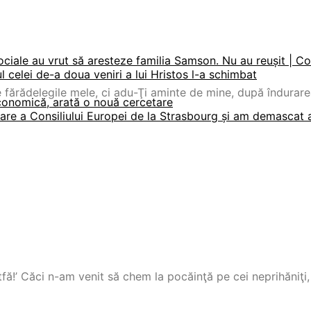
ociale au vrut să aresteze familia Samson. Nu au reușit | C
 celei de-a doua veniri a lui Hristos l-a schimbat
 fărădelegile mele, ci adu-Ţi aminte de mine, după îndurarea
economică, arată o nouă cercetare
are a Consiliului Europei de la Strasbourg și am demascat ab
tfă!’ Căci n-am venit să chem la pocăinţă pe cei neprihăniţi, 