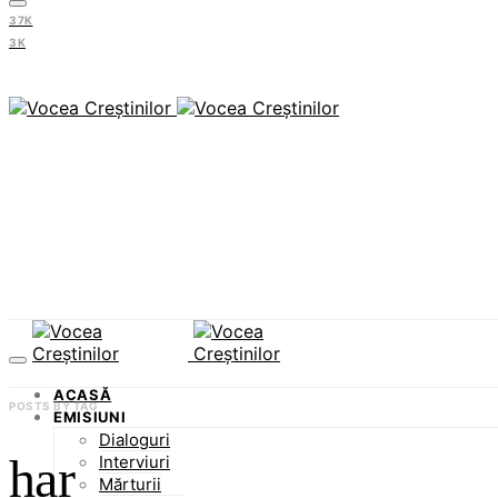
37K
3K
ACASĂ
POSTS BY TAG
EMISIUNI
Dialoguri
har
Interviuri
Mărturii