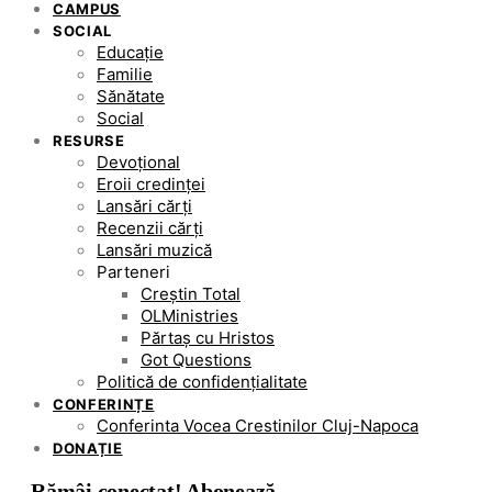
CAMPUS
SOCIAL
Educație
Familie
Sănătate
Social
RESURSE
Devoțional
Eroii credinței
Lansări cărți
Recenzii cărți
Lansări muzică
Parteneri
Creștin Total
OLMinistries
Părtaș cu Hristos
Got Questions
Politică de confidențialitate
CONFERINȚE
Conferinta Vocea Crestinilor Cluj-Napoca
DONAȚIE
Rămâi conectat! Abonează-