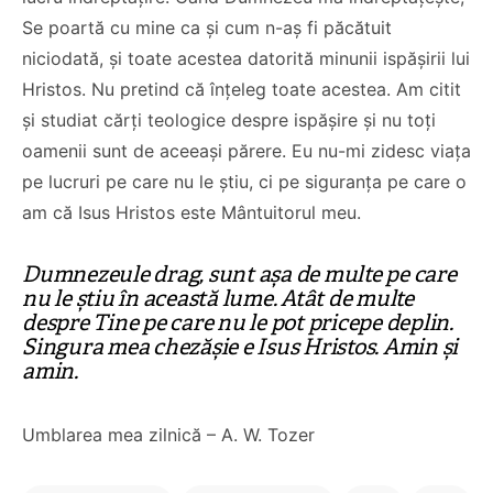
Se poartă cu mine ca și cum n-aș fi păcătuit
niciodată, și toate acestea datorită minunii ispășirii lui
Hristos.
Nu pretind că înțeleg toate acestea. Am citit
și studiat cărți teologice despre ispășire și nu toți
oamenii sunt de aceeași părere.
Eu nu-mi zidesc viața
pe lucruri pe care nu le știu, ci pe siguranța pe care o
Co-fondatorul
am că Isus Hristos este Mântuitorul meu.
Proiectul de Lege
Bisericii Sataniste
pe modelul
din Africa de Sud,
Dumnezeule drag, sunt așa de multe pe care
Barnevernet și
renuntă după ce
nu le știu în această lume. Atât de multe
Jugendamt- Ben
experimenteaza
despre Tine pe care nu le pot pricepe deplin.
Oni Ardelean
dragostea lui
Singura mea chezășie e Isus Hristos. Amin și
Hristos
amin.
CITEȘTE
CITEȘTE
Umblarea mea zilnică – A. W. Tozer