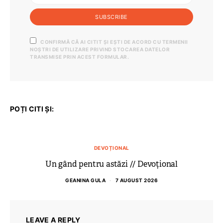
SUBSCRIBE
CONFIRMĂ CĂ AI CITIT ȘI EȘTI DE ACORD CU TERMENII
NOȘTRI DE UTILIZARE PRIVIND STOCAREA DATELOR
TRANSMISE PRIN ACEST FORMULAR.
POȚI CITI ȘI:
DEVOȚIONAL
Un gând pentru astăzi // Devoțional
GEANINA GULA
7 AUGUST 2026
LEAVE A REPLY