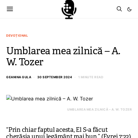
DEVOȚIONAL
Umblarea mea zilnică – A.
W. Tozer
GEANINA GULA
30 SEPTEMBER 2024
1 MINUTE READ
UMBLAREA MEA ZILNICĂ – A. W. TOZER
“Prin chiar faptul acesta, El S-a făcut
chezășia unui legământ mai bun.” (Evrei 7:22)