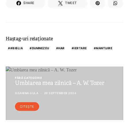
SHARE
TWEET
Haștag-uri relaționate
#BIBLIA
DUMNEZEU
HAR
IERTARE
MANTUIRE
FĂRĂ CATEGORIE
Umblarea mea zilnică – A. W. Tozer
GEANINA GULA
26 SEPTEMBER 2024
CITEȘTE