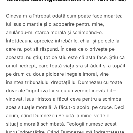
Cineva m-a întrebat odată cum poate face moartea
lui Isus o mantie și o acoperire pentru mine,
anulându-mi starea morală și schimbând-o.
Întotdeauna apreciez întrebările, chiar și pe cele la
care nu pot să răspund. În ceea ce o privește pe
aceasta, nu știu; tot ce stiu este că asta face. Știu că
omul nedrept, care toată viața s-a străduit și a țopăit
pe drum cu doua picioare inegale imoral, vine
înaintea tribunalului dreptății lui Dumnezeu cu toate
dovezile împotriva lui și cu un verdict inevitabil –
vinovat. Isus Hristos a făcut ceva pentru a schimba
acea situație morală.
A făcut-o acolo, pe cruce. Deci
acum, când Dumnezeu Se uită la mine, vede o
situație morală schimbată. Teologii numesc acest
lucru îndreptățire. Când Dumnezeu mă îndreptățește,