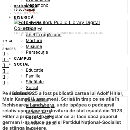
Mapamond
GEANINA GULA
19 JULY 2025
Știri
5 MINUTE READ
BISERICĂ
Editoriale
Biserică
FOTO: NEW YORK PUBLIC LIBRARY DIGITAL COLLECTION
Apel la rugăciune
Mărturii
TOTAL
0
Misiune
SHARES
Persecuție
0
CAMPUS
0
SOCIAL
0
Educație
0
Familie
0
Sănătate
0
Social
Pe 18 iulie 1925 a fost publicată cartea lui Adolf Hitler,
RESURSE
Mein Kampf (Lupta mea). Scrisă în timp ce se afla în
Devoțional
închisoarea Landsberg, unde ispășea o pedeapsă
Eroii credinței
relativ ușoară pentru lovitura de stat eșuată din 1923,
Lansări cărți
Hitler a precizat foarte clar ce ar face dacă poporul
Recenzii cărți
german l-ar aduce pe el și Partidul Național-Socialist
Lansări muzică
de stânga la putere.
Parteneri