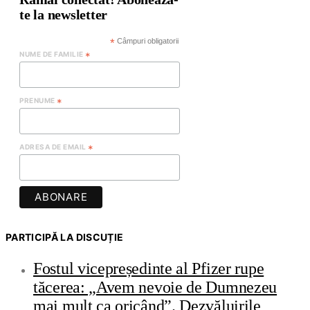
te la newsletter
*
Câmpuri obligatorii
NUME DE FAMILIE
*
PRENUME
*
ADRESA DE EMAIL
*
PARTICIPĂ LA DISCUȚIE
Fostul vicepreședinte al Pfizer rupe
tăcerea: „Avem nevoie de Dumnezeu
mai mult ca oricând”. Dezvăluirile