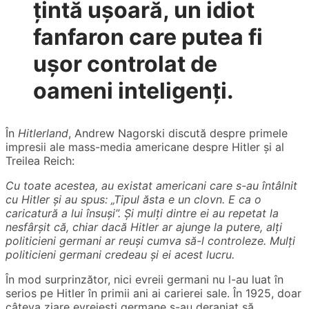
țintă ușoară, un idiot
fanfaron care putea fi
ușor controlat de
oameni inteligenți.
În
Hitlerland
, Andrew Nagorski discută despre primele
impresii ale mass-media americane despre Hitler și al
Treilea Reich:
Cu toate acestea, au existat americani care s-au întâlnit
cu Hitler și au spus: „Tipul ăsta e un clovn. E ca o
caricatură a lui însuși”. Și mulți dintre ei au repetat la
nesfârșit că, chiar dacă Hitler ar ajunge la putere, alți
politicieni germani ar reuși cumva să-l controleze. Mulți
politicieni germani credeau și ei acest lucru.
În mod surprinzător, nici evreii germani nu l-au luat în
serios pe Hitler în primii ani ai carierei sale. În 1925, doar
câteva ziare evreiești germane s-au deranjat să