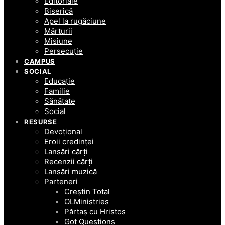
Editoriale
Biserică
Apel la rugăciune
Mărturii
Misiune
Persecuție
CAMPUS
SOCIAL
Educație
Familie
Sănătate
Social
RESURSE
Devoțional
Eroii credinței
Lansări cărți
Recenzii cărți
Lansări muzică
Parteneri
Creștin Total
OLMinistries
Părtaș cu Hristos
Got Questions