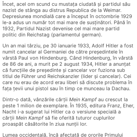
Încet, acel om scund cu mustața ciudată și partidul său
nazist de stânga au distrus Republica de la Weimar.
Depresiunea mondială care a început în octombrie 1929
le-a adus un număr tot mai mare de susținători. Până în
1932, Partidul Nazist devenise cel mai mare partid
politic din Reichstag (parlamentul german).
Un an mai târziu, pe 30 ianuarie 1933, Adolf Hitler a fost
numit cancelar al Germaniei de către președintele în
vârstă Paul von Hindenburg. Când Hindenburg, în vârstă
de 86 de ani, a murit pe 2 august 1934, Hitler a anunțat
că funcțiile de președinte și cancelar vor fuziona sub
titlul de Führer und Reichskanzler (lider și cancelar). Cei
care nu erau de acord erau liberi să discute problema în
fața țevii unui pistol sau în timp ce munceau la Dachau.
Dintr-o dată, vânzările cărții
Mein Kampf
au crescut la
peste 1 milion de exemplare. În 1935, editura Franz, Eher,
Nacht i-a sugerat lui Hitler ca o versiune specială a
cărții
Mein Kampf
să fie oferită tuturor cuplurilor
proaspăt căsătorite în ziua nunții lor.
Lumea occidentală, încă afectată de ororile Primului