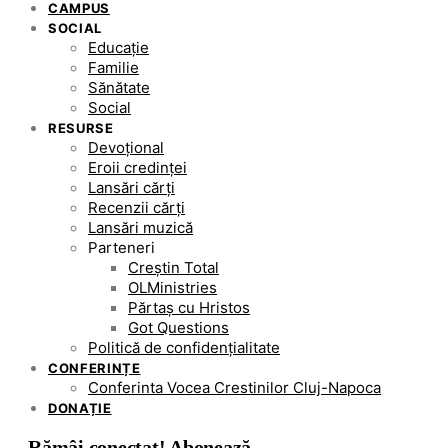
CAMPUS
SOCIAL
Educație
Familie
Sănătate
Social
RESURSE
Devoțional
Eroii credinței
Lansări cărți
Recenzii cărți
Lansări muzică
Parteneri
Creștin Total
OLMinistries
Părtaș cu Hristos
Got Questions
Politică de confidențialitate
CONFERINȚE
Conferinta Vocea Crestinilor Cluj-Napoca
DONAȚIE
Rămâi conectat! Abonează-