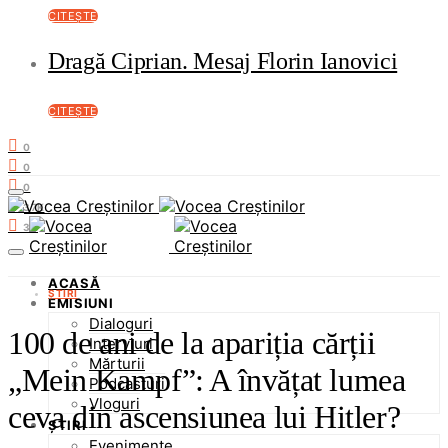
CITEȘTE
Dragă Ciprian. Mesaj Florin Ianovici
CITEȘTE
0
0
0
37K
3K
ACASĂ
ȘTIRI
EMISIUNI
Dialoguri
100 de ani de la apariția cărții
Interviuri
Mărturii
„Mein Kampf”: A învățat lumea
Podcasturi
Vloguri
ceva din ascensiunea lui Hitler?
ȘTIRI
Evenimente