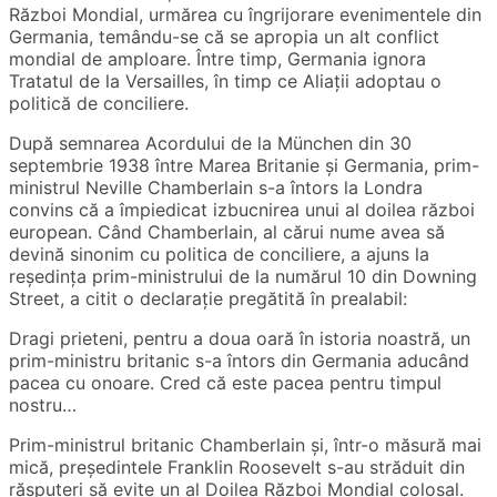
Război Mondial, urmărea cu îngrijorare evenimentele din
Germania, temându-se că se apropia un alt conflict
mondial de amploare. Între timp, Germania ignora
Tratatul de la Versailles, în timp ce Aliații adoptau o
politică de conciliere.
După semnarea Acordului de la München din 30
septembrie 1938 între Marea Britanie și Germania, prim-
ministrul Neville Chamberlain s-a întors la Londra
convins că a împiedicat izbucnirea unui al doilea război
european. Când Chamberlain, al cărui nume avea să
devină sinonim cu politica de conciliere, a ajuns la
reședința prim-ministrului de la numărul 10 din Downing
Street, a citit o declarație pregătită în prealabil:
Dragi prieteni, pentru a doua oară în istoria noastră, un
prim-ministru britanic s-a întors din Germania aducând
pacea cu onoare. Cred că este pacea pentru timpul
nostru…
Prim-ministrul britanic Chamberlain și, într-o măsură mai
mică, președintele Franklin Roosevelt s-au străduit din
răsputeri să evite un al Doilea Război Mondial colosal.