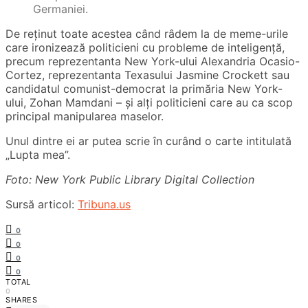
Germaniei.
De reținut toate acestea când râdem la de meme-urile
care ironizează politicieni cu probleme de inteligență,
precum reprezentanta New York-ului Alexandria Ocasio-
Cortez, reprezentanta Texasului Jasmine Crockett sau
candidatul comunist-democrat la primăria New York-
ului, Zohan Mamdani – și alți politicieni care au ca scop
principal manipularea maselor.
Unul dintre ei ar putea scrie în curând o carte intitulată
„Lupta mea”.
Foto: New York Public Library Digital Collection
Sursă articol:
Tribuna.us
0
0
0
0
TOTAL
0
SHARES