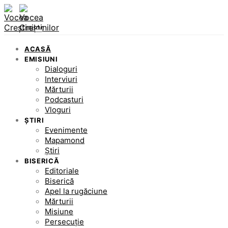
ACASĂ
EMISIUNI
Dialoguri
Interviuri
Mărturii
Podcasturi
Vloguri
ȘTIRI
Evenimente
Mapamond
Știri
BISERICĂ
Editoriale
Biserică
Apel la rugăciune
Mărturii
Misiune
Persecuție