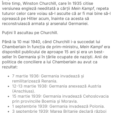
Între timp, Winston Churchill, care în 1935 citise
versiunea engleză needitată a cărții
Mein Kampf
, repeta
tuturor celor care voiau să-l asculte că ar fi mai bine să-l
oprească pe Hitler acum, înainte ca acesta să
reconstruiască armata și arsenalul Germaniei.
Puțini îl ascultau pe Churchill.
Până la 10 mai 1940, când Churchill i-a succedat lui
Chamberlain în funcția de prim-ministru,
Mein Kampf
era
disponibil publicului de aproape 15 ani și era un best-
seller în Germania și în țările ocupate de naziști. Anii de
politica de conciliere a lui Chamberlain au avut ca
rezultat:
7 martie 1936: Germania invadează și
remilitarizează Renania.
12-13 martie 1938: Germania anexează Austria
(Anschluss).
15 martie 1939: Germania invadează Cehoslovacia
prin provinciile Boemia și Moravia.
1 septembrie 1939: Germania invadează Polonia.
3 septembrie 1939: Marea Britanie declară război