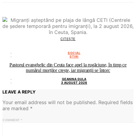
CITEȘTE
SOCIAL
ȘTIRI
Pastorul evanghelic din Ceuta face apel la rugăciune, în timp ce
numărul morților crește, iar migranții se întorc
GEANINA GULA
3 AUGUST 2026
LEAVE A REPLY
Your email address will not be published.
Required fields
are marked
*
COMMENT
*