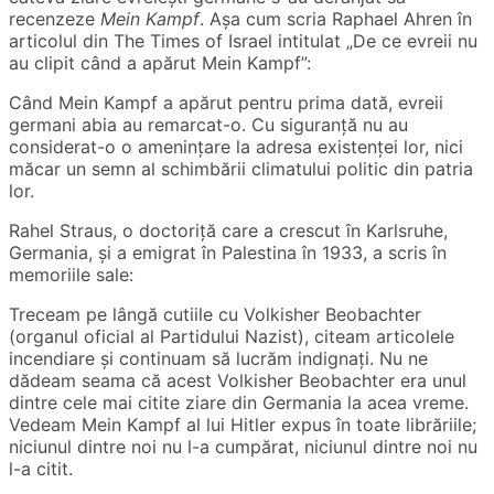
recenzeze
Mein Kampf
. Așa cum scria Raphael Ahren în
articolul din The Times of Israel intitulat „De ce evreii nu
au clipit când a apărut Mein Kampf”:
Când Mein Kampf a apărut pentru prima dată, evreii
germani abia au remarcat-o. Cu siguranță nu au
considerat-o o amenințare la adresa existenței lor, nici
măcar un semn al schimbării climatului politic din patria
lor.
Rahel Straus, o doctoriță care a crescut în Karlsruhe,
Germania, și a emigrat în Palestina în 1933, a scris în
memoriile sale:
Treceam pe lângă cutiile cu Volkisher Beobachter
(organul oficial al Partidului Nazist), citeam articolele
incendiare și continuam să lucrăm indignați. Nu ne
dădeam seama că acest Volkisher Beobachter era unul
dintre cele mai citite ziare din Germania la acea vreme.
Vedeam Mein Kampf al lui Hitler expus în toate librăriile;
niciunul dintre noi nu l-a cumpărat, niciunul dintre noi nu
l-a citit.