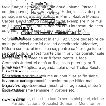
Creștin Total
Mein Kampf
este alcătuită din două volume. Partea 1
OLMinistries
conține povestiri despre viața lui Hitler, inclusiv despre
Părtaș cu Hristos
perioada în care a fost soldat în Primul Război Mondial.
Got Questions
Cartea s-a vândut în doar 9.473 de exemplare în primul
Politică de confidențialitate
an. La acea vreme, puțini oameni erau interesați de ceea
CONFERINȚE
ce gândea un om scund, cu o mustață ciudată.
Conferinta Vocea Crestinilor Cluj-Napoca
DONAȚIE
Volumul 2 a fost publicat în anul 1927. Spre deosebire de
mulți politicieni care își ascund adevăratele obiective,
Hitler a scris totul în cartea sa, pentru ca întreaga lume
să poată citi. El a fost foarte clar în privința opiniilor sale
URMĂREȘTE-NE!
antisemite și a ceea ce ar fi făcut pentru a face
Germania Judenfrei dacă ar fi ajuns la putere și ar fi
FACEBOOK
putut pune în aplicare agenda celui de-al Treilea Reich.
0
LIKES
TWITTER
0
FOLLOWERS
Vânzările celor două volume au continuat să fie slabe,
INSTAGRAM
0
FOLLOWERS
deoarece mulți germani îl considerau pe Hitler mai
YOUTUBE
37K
SUBSCRIBERS
degrabă o figură comică (mustață caraghioasă, statură
TELEGRAM
3K
FOLLOWERS
mică, manierisme feminine în vorbire etc.).
WHATSAPP
0
La început, ei nu l-au luat în serios nici pe el, nici pe
COMENTARII
Partidul Național-Socialist German al Muncitorilor