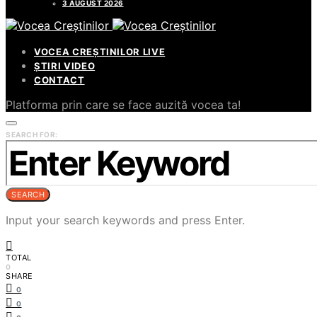
3 AUGUST 2026
VOCEA CREȘTINILOR LIVE
ȘTIRI VIDEO
CONTACT
Platforma prin care se face auzită vocea ta!
SEARCH FOR:
SEARCH
Input your search keywords and press Enter.
TOTAL
0
SHARE
0
0