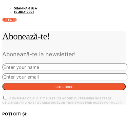
GEANINA GULA
19 JULY 2025
CITEȘTE
Abonează-te!
Abonează-te la newsletter!
SUBSCRIBE
CONFIRMĂ CĂ AI CITIT ȘI EȘTI DE ACORD CU TERMENII NOȘTRI DE
UTILIZARE PRIVIND STOCAREA DATELOR TRANSMISE PRIN ACEST FORMULAR.
POȚI CITI ȘI: