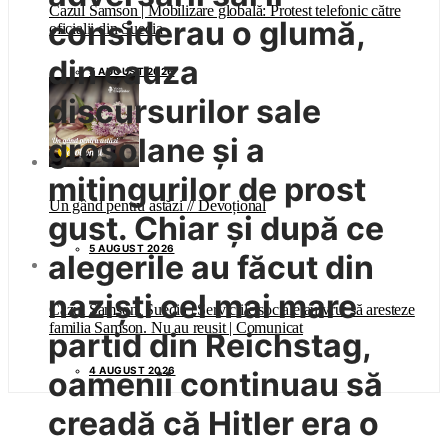
Cazul Samson | Mobilizare globală: Protest telefonic către
considerau o glumă,
oficialii din Suedia
din cauza
5 AUGUST 2026
discursurilor sale
grosolane și a
mitingurilor de prost
Un gând pentru astăzi // Devoțional
gust. Chiar și după ce
5 AUGUST 2026
alegerile au făcut din
naziști cel mai mare
Cazul Samson, Suedia | Serviciile sociale au vrut să aresteze
familia Samson. Nu au reușit | Comunicat
partid din Reichstag,
4 AUGUST 2026
oamenii continuau să
creadă că Hitler era o