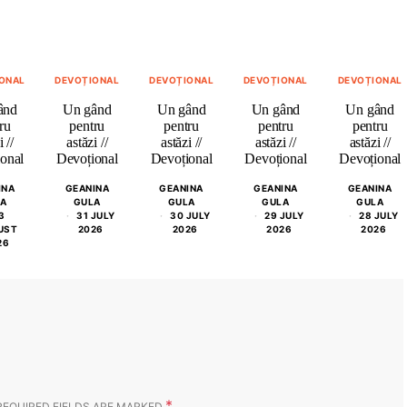
ONAL
DEVOȚIONAL
DEVOȚIONAL
DEVOȚIONAL
DEVOȚIONAL
ând
Un gând
Un gând
Un gând
Un gând
ru
pentru
pentru
pentru
pentru
 //
astăzi //
astăzi //
astăzi //
astăzi //
onal
Devoțional
Devoțional
Devoțional
Devoțional
INA
GEANINA
GEANINA
GEANINA
GEANINA
A
GULA
GULA
GULA
GULA
3
31 JULY
30 JULY
29 JULY
28 JULY
UST
2026
2026
2026
2026
26
*
REQUIRED FIELDS ARE MARKED