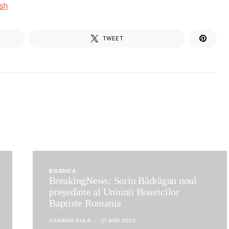
sh
TWEET
BISERICA
BreakingNews: Sorin Bădrăgan noul
președinte al Uniunii Bisericilor
Baptiste Romania
GEANINA GULA
27 MAY 2023