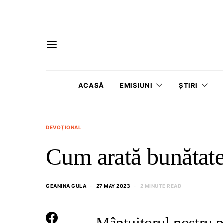
ACASĂ
EMISIUNI
ȘTIRI
DEVOȚIONAL
Cum arată bunătat
GEANINA GULA
27 MAY 2023
2 MINUTE READ
Mântuitorul nostru p