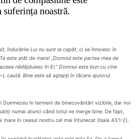
 suferința noastră.
t, îndurările Lui nu sunt la capăt,
ci se înnoiesc în
a Ta este atât de mare! „Domnul este partea mea de
e aceea nădăjduiesc în El.” Domnul este bun cu cine
e-L caută. Bine este să aştepţi
în tăcere ajutorul
 Dumnezeu în termeni de binecuvântări vizibile, dar noi
ubiți numai atunci când totul ne merge bine. De fapt,
 mare în ceasul nostru cel mai întunecat (Isaia 43:1-2).
și exprimă bunătatea este prin mila Sa. De-a lungul