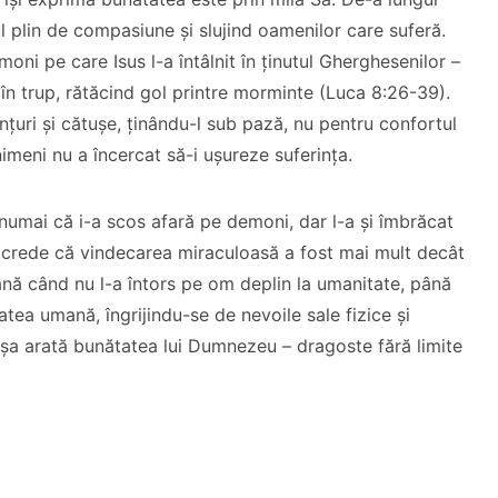
 plin de compasiune și slujind oamenilor care suferă.
ni pe care Isus l-a întâlnit în ținutul G
herghesenilor
–
i în trup, rătăcind gol printre morminte (Luca 8:26-39).
nțuri și cătușe, ținându-l sub pază, nu pentru confortul
 nimeni nu a încercat să-i ușureze suferința.
 numai că i-a scos afară pe demoni, dar l-a și îmbrăcat
 crede că vindecarea miraculoasă a fost mai mult decât
până când nu l-a întors pe om deplin la umanitate, până
atea umană, îngrijindu-se de nevoile sale fizice și
Așa arată bunătatea lui Dumnezeu – dragoste fără limite