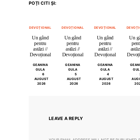
POȚI CITI ȘI:
DEVOȚIONAL
DEVOȚIONAL
DEVOȚIONAL
DEVOȚI
Un gând
Un gând
Un gând
Un g
pentru
pentru
pentru
pent
astăzi //
astăzi //
astăzi //
astăzi
Devoțional
Devoțional
Devoțional
Devoți
GEANINA
GEANINA
GEANINA
GEAN
GULA
GULA
GULA
GUL
6
5
4
AUGUST
AUGUST
AUGUST
AUG
2026
2026
2026
20
LEAVE A REPLY
YOUR EMAIL ADDRESS WILL NOT BE PUBLISHED.