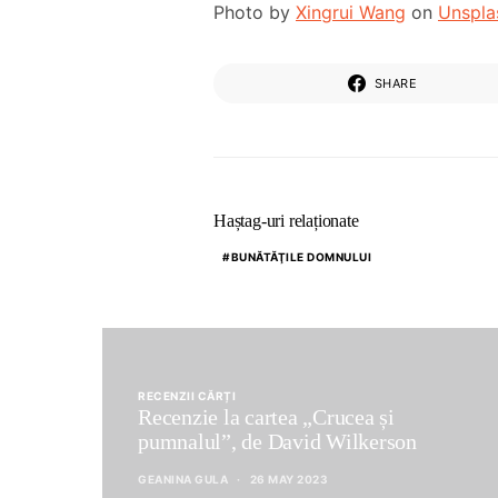
Photo by
Xingrui Wang
on
Unspla
SHARE
Haștag-uri relaționate
BUNĂTĂŢILE DOMNULUI
RECENZII CĂRȚI
Recenzie la cartea „Crucea și
pumnalul”, de David Wilkerson
GEANINA GULA
26 MAY 2023