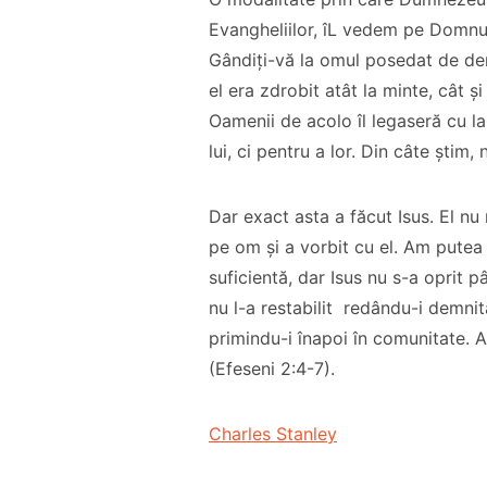
Evangheliilor, îL vedem pe Domnul
Gândiți-vă la omul posedat de demo
el era zdrobit atât la minte, cât ș
Oamenii de acolo îl legaseră cu la
lui, ci pentru a lor. Din câte știm,
Dar exact asta a făcut Isus. El nu
pe om și a vorbit cu el. Am putea
suficientă, dar Isus nu s-a oprit 
nu l-a restabilit redându-i demnit
primindu-i înapoi în comunitate. 
(Efeseni 2:4-7).
Charles Stanley