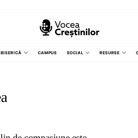
BISERICĂ
CAMPUS
SOCIAL
RESURSE
ea
lin de compasiune este