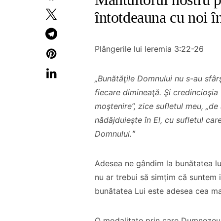
întotdeauna cu noi în
Plângerile lui Ieremia 3:22-26
„Bunătăţile Domnului nu s-au sfârşi
fiecare dimineaţă. Şi credincioşi
moştenire”, zice sufletul meu, „d
nădăjduieşte în El, cu sufletul car
Domnului.
ˮ
Adesea ne gândim la bunătatea lui
nu ar trebui să simțim că suntem i
bunătatea Lui este adesea cea mai
O modalitate prin care Dumnezeu î