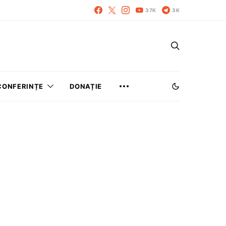
37K
3K
CONFERINȚE
DONAȚIE